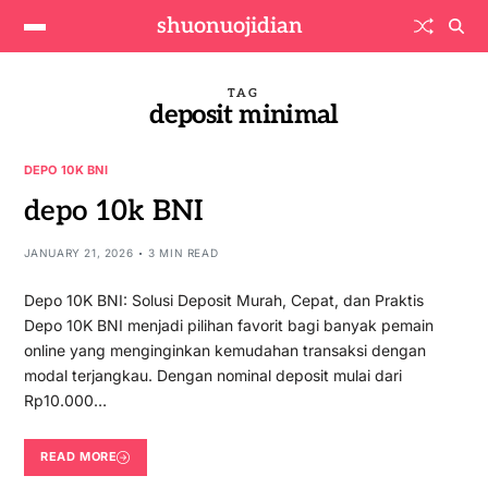
shuonuojidian
TAG
deposit minimal
DEPO 10K BNI
depo 10k BNI
JANUARY 21, 2026
3 MIN READ
Depo 10K BNI: Solusi Deposit Murah, Cepat, dan Praktis
Depo 10K BNI menjadi pilihan favorit bagi banyak pemain
online yang menginginkan kemudahan transaksi dengan
modal terjangkau. Dengan nominal deposit mulai dari
Rp10.000…
READ MORE