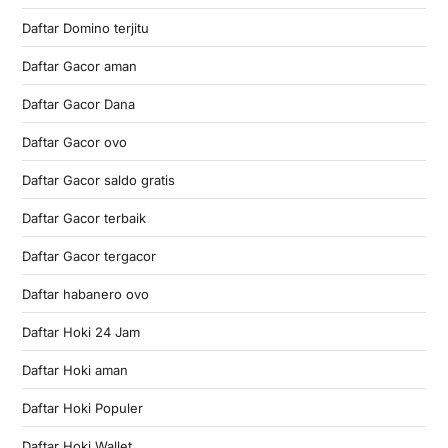
Daftar Domino terjitu
Daftar Gacor aman
Daftar Gacor Dana
Daftar Gacor ovo
Daftar Gacor saldo gratis
Daftar Gacor terbaik
Daftar Gacor tergacor
Daftar habanero ovo
Daftar Hoki 24 Jam
Daftar Hoki aman
Daftar Hoki Populer
Daftar Hoki Wallet