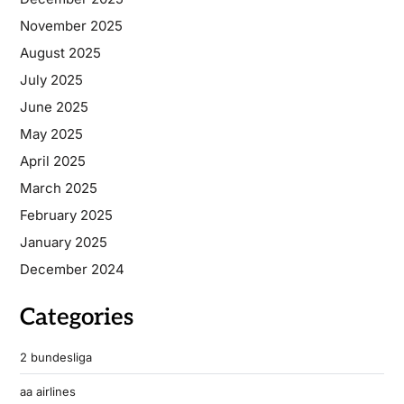
November 2025
August 2025
July 2025
June 2025
May 2025
April 2025
March 2025
February 2025
January 2025
December 2024
Categories
2 bundesliga
aa airlines