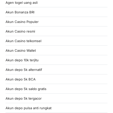
Agen togel uang asli
Akun Bonanza BRI
Akun Casino Populer
Akun Casino resmi
Akun Casino telkomsel
Akun Casino Wallet
Akun depo 10k terjitu
Akun depo 5k alternatif
Akun depo 5k BCA
Akun depo 5k saldo gratis
Akun depo 5k tergacor
Akun depo pulsa anti rungkat