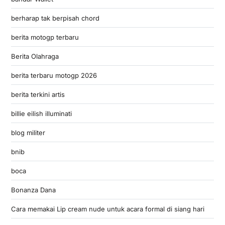
berharap tak berpisah chord
berita motogp terbaru
Berita Olahraga
berita terbaru motogp 2026
berita terkini artis
billie eilish illuminati
blog militer
bnib
boca
Bonanza Dana
Cara memakai Lip cream nude untuk acara formal di siang hari