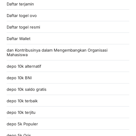
Daftar terjamin
Daftar togel ovo
Daftar togel resmi
Daftar Wallet
dan Kontribusinya dalam Mengembangkan Organisasi
Mahasiswa
depo 10k alternatif
depo 10k BNI
depo 10k saldo gratis
depo 10k terbaik
depo 10k terjitu
depo 5k Populer
depo 5k Qris