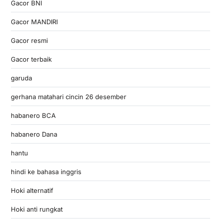
Gacor BNI
Gacor MANDIRI
Gacor resmi
Gacor terbaik
garuda
gerhana matahari cincin 26 desember
habanero BCA
habanero Dana
hantu
hindi ke bahasa inggris
Hoki alternatif
Hoki anti rungkat