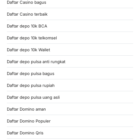
Daftar Casino bagus
Daftar Casino terbaik
Daftar depo 10k BCA
Daftar depo 10k telkomsel
Daftar depo 10k Wallet
Daftar depo pulsa anti rungkat
Daftar depo pulsa bagus
Daftar depo pulsa rupiah
Daftar depo pulsa uang asli
Daftar Domino aman
Daftar Domino Populer
Daftar Domino Qris