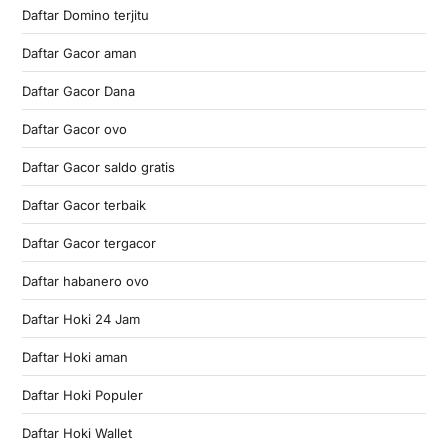
Daftar Domino terjitu
Daftar Gacor aman
Daftar Gacor Dana
Daftar Gacor ovo
Daftar Gacor saldo gratis
Daftar Gacor terbaik
Daftar Gacor tergacor
Daftar habanero ovo
Daftar Hoki 24 Jam
Daftar Hoki aman
Daftar Hoki Populer
Daftar Hoki Wallet