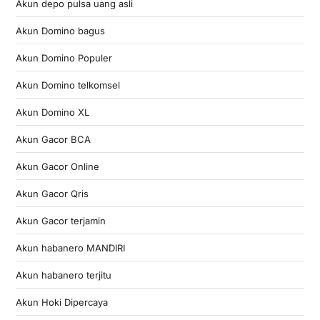
Akun depo pulsa uang asli
Akun Domino bagus
Akun Domino Populer
Akun Domino telkomsel
Akun Domino XL
Akun Gacor BCA
Akun Gacor Online
Akun Gacor Qris
Akun Gacor terjamin
Akun habanero MANDIRI
Akun habanero terjitu
Akun Hoki Dipercaya