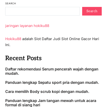
SEARCH
Search
jaringan layanan hokiku88
Hokiku88
adalah Slot Daftar Judi Slot Online Gacor Hari
Ini.
Recent Posts
Daftar rekomendasi Serum pencerah wajah dengan
mudah.
Panduan lengkap Sepatu sport pria dengan mudah.
Cara memilih Body scrub kopi dengan mudah.
Panduan lengkap Jam tangan mewah untuk acara
formal di siang hari