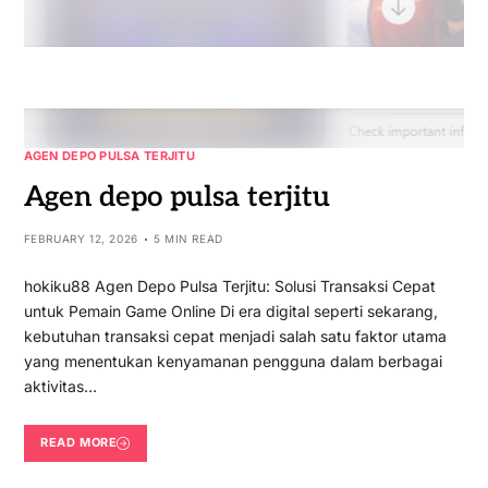
AGEN DEPO PULSA TERJITU
Agen depo pulsa terjitu
FEBRUARY 12, 2026
5 MIN READ
hokiku88 Agen Depo Pulsa Terjitu: Solusi Transaksi Cepat
untuk Pemain Game Online Di era digital seperti sekarang,
kebutuhan transaksi cepat menjadi salah satu faktor utama
yang menentukan kenyamanan pengguna dalam berbagai
aktivitas…
READ MORE