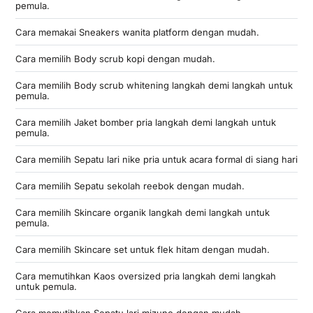
pemula.
Cara memakai Sneakers wanita platform dengan mudah.
Cara memilih Body scrub kopi dengan mudah.
Cara memilih Body scrub whitening langkah demi langkah untuk
pemula.
Cara memilih Jaket bomber pria langkah demi langkah untuk
pemula.
Cara memilih Sepatu lari nike pria untuk acara formal di siang hari
Cara memilih Sepatu sekolah reebok dengan mudah.
Cara memilih Skincare organik langkah demi langkah untuk
pemula.
Cara memilih Skincare set untuk flek hitam dengan mudah.
Cara memutihkan Kaos oversized pria langkah demi langkah
untuk pemula.
Cara memutihkan Sepatu lari mizuno dengan mudah.