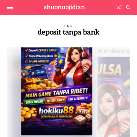
shuonuojidian
TAG
deposit tanpa bank