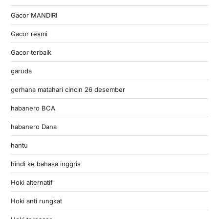
Gacor MANDIRI
Gacor resmi
Gacor terbaik
garuda
gerhana matahari cincin 26 desember
habanero BCA
habanero Dana
hantu
hindi ke bahasa inggris
Hoki alternatif
Hoki anti rungkat