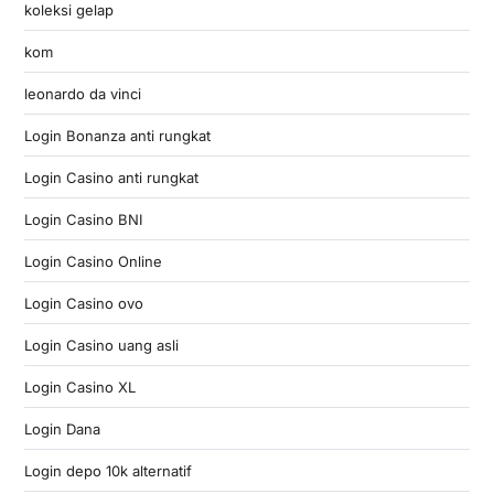
koleksi gelap
kom
leonardo da vinci
Login Bonanza anti rungkat
Login Casino anti rungkat
Login Casino BNI
Login Casino Online
Login Casino ovo
Login Casino uang asli
Login Casino XL
Login Dana
Login depo 10k alternatif