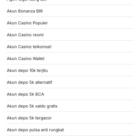
Akun Bonanza BRI
Akun Casino Populer
Akun Casino resmi
Akun Casino telkomsel
Akun Casino Wallet
Akun depo 10k terjitu
Akun depo 5k alternatif
Akun depo 5k BCA
Akun depo 5k saldo gratis
Akun depo 5k tergacor
Akun depo pulsa anti rungkat