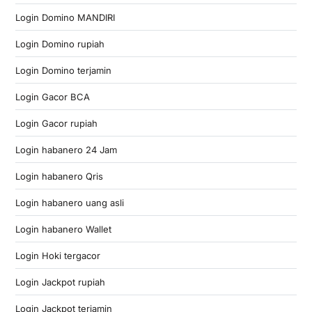
Login Domino MANDIRI
Login Domino rupiah
Login Domino terjamin
Login Gacor BCA
Login Gacor rupiah
Login habanero 24 Jam
Login habanero Qris
Login habanero uang asli
Login habanero Wallet
Login Hoki tergacor
Login Jackpot rupiah
Login Jackpot terjamin