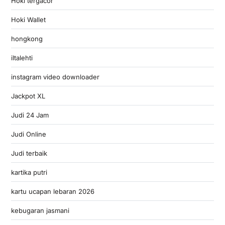
Hoki tergacor
Hoki Wallet
hongkong
iltalehti
instagram video downloader
Jackpot XL
Judi 24 Jam
Judi Online
Judi terbaik
kartika putri
kartu ucapan lebaran 2026
kebugaran jasmani