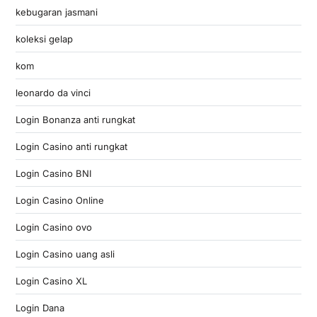
kebugaran jasmani
koleksi gelap
kom
leonardo da vinci
Login Bonanza anti rungkat
Login Casino anti rungkat
Login Casino BNI
Login Casino Online
Login Casino ovo
Login Casino uang asli
Login Casino XL
Login Dana