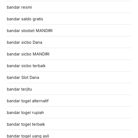
bandar resmi
bandar saldo gratis
bandar sbobet MANDIRI
bandar sicbo Dana
bandar sicbo MANDIRI
bandar sicbo terbaik
bandar Slot Dana
bandar terjitu
bandar togel alternatif
bandar togel rupiah
bandar togel terbaik
bandar togel uang asli