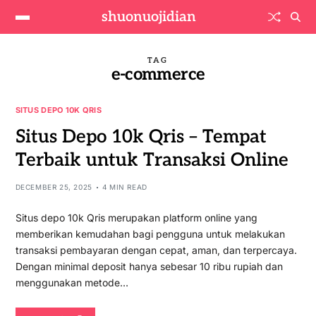
shuonuojidian
TAG
e-commerce
SITUS DEPO 10K QRIS
Situs Depo 10k Qris – Tempat
Terbaik untuk Transaksi Online
DECEMBER 25, 2025
4 MIN READ
Situs depo 10k Qris merupakan platform online yang
memberikan kemudahan bagi pengguna untuk melakukan
transaksi pembayaran dengan cepat, aman, dan terpercaya.
Dengan minimal deposit hanya sebesar 10 ribu rupiah dan
menggunakan metode…