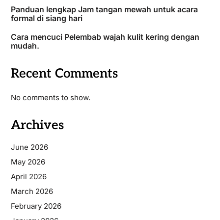
Panduan lengkap Jam tangan mewah untuk acara
formal di siang hari
Cara mencuci Pelembab wajah kulit kering dengan
mudah.
Recent Comments
No comments to show.
Archives
June 2026
May 2026
April 2026
March 2026
February 2026