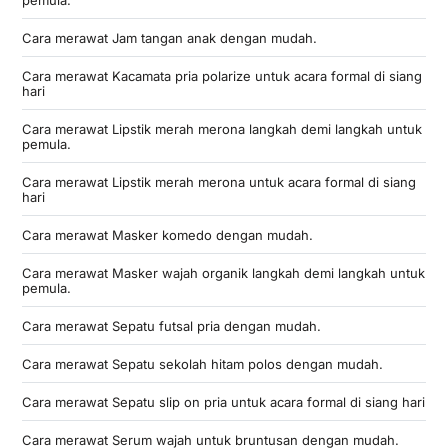
Cara merawat Jam tangan anak dengan mudah.
Cara merawat Kacamata pria polarize untuk acara formal di siang
hari
Cara merawat Lipstik merah merona langkah demi langkah untuk
pemula.
Cara merawat Lipstik merah merona untuk acara formal di siang
hari
Cara merawat Masker komedo dengan mudah.
Cara merawat Masker wajah organik langkah demi langkah untuk
pemula.
Cara merawat Sepatu futsal pria dengan mudah.
Cara merawat Sepatu sekolah hitam polos dengan mudah.
Cara merawat Sepatu slip on pria untuk acara formal di siang hari
Cara merawat Serum wajah untuk bruntusan dengan mudah.