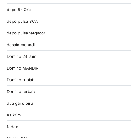
depo 5k Qris
depo pulsa BCA
depo pulsa tergacor
desain mehndi
Domino 24 Jam
Domino MANDIRI
Domino rupiah
Domino terbaik
dua garis biru
es krim
fedex