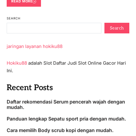
READ MORE
SEARCH
Search
jaringan layanan hokiku88
Hokiku88
adalah Slot Daftar Judi Slot Online Gacor Hari
Ini.
Recent Posts
Daftar rekomendasi Serum pencerah wajah dengan
mudah.
Panduan lengkap Sepatu sport pria dengan mudah.
Cara memilih Body scrub kopi dengan mudah.