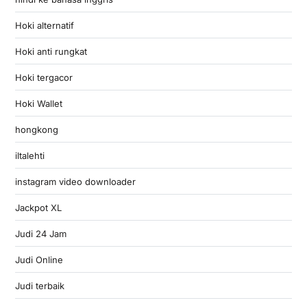
Hoki alternatif
Hoki anti rungkat
Hoki tergacor
Hoki Wallet
hongkong
iltalehti
instagram video downloader
Jackpot XL
Judi 24 Jam
Judi Online
Judi terbaik