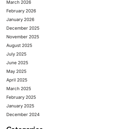
March 2026
February 2026
January 2026
December 2025
November 2025
August 2025
July 2025
June 2025
May 2025
April 2025
March 2025
February 2025
January 2025
December 2024