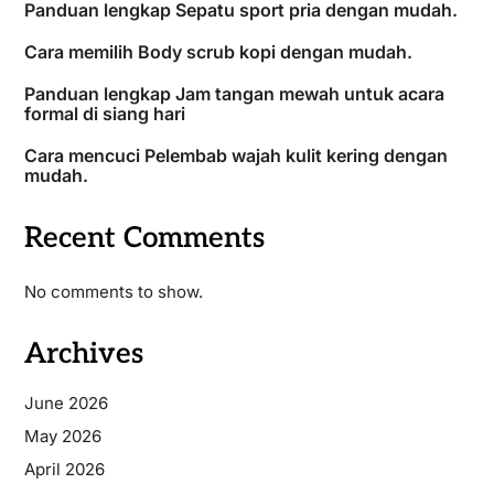
Panduan lengkap Sepatu sport pria dengan mudah.
Cara memilih Body scrub kopi dengan mudah.
Panduan lengkap Jam tangan mewah untuk acara
formal di siang hari
Cara mencuci Pelembab wajah kulit kering dengan
mudah.
Recent Comments
No comments to show.
Archives
June 2026
May 2026
April 2026