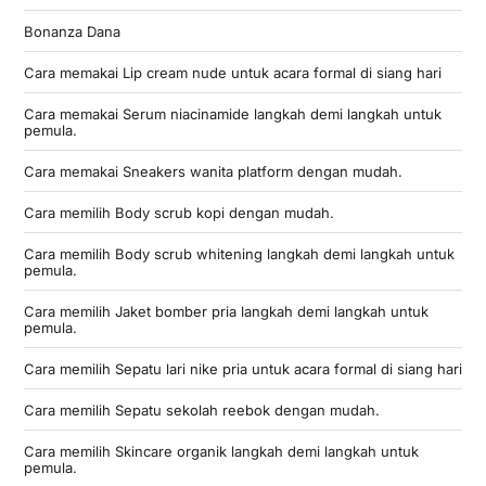
Bonanza Dana
Cara memakai Lip cream nude untuk acara formal di siang hari
Cara memakai Serum niacinamide langkah demi langkah untuk
pemula.
Cara memakai Sneakers wanita platform dengan mudah.
Cara memilih Body scrub kopi dengan mudah.
Cara memilih Body scrub whitening langkah demi langkah untuk
pemula.
Cara memilih Jaket bomber pria langkah demi langkah untuk
pemula.
Cara memilih Sepatu lari nike pria untuk acara formal di siang hari
Cara memilih Sepatu sekolah reebok dengan mudah.
Cara memilih Skincare organik langkah demi langkah untuk
pemula.