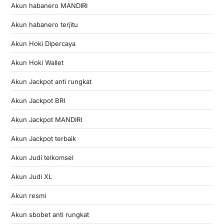
Akun habanero MANDIRI
Akun habanero terjitu
Akun Hoki Dipercaya
Akun Hoki Wallet
Akun Jackpot anti rungkat
Akun Jackpot BRI
Akun Jackpot MANDIRI
Akun Jackpot terbaik
Akun Judi telkomsel
Akun Judi XL
Akun resmi
Akun sbobet anti rungkat