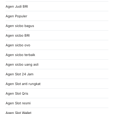
Agen Judi BRI
Agen Populer
Agen sicbo bagus
Agen sicbo BRI
Agen sicbo ovo
Agen sicbo terbaik
Agen sicbo uang asli
Agen Slot 24 Jam
Agen Slot anti rungkat
Agen Slot Qris
Agen Slot resmi
Agen Slot Wallet