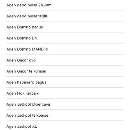
Agen depo pulsa 24 Jam
Agen depo pulsa terjitu
Agen Domino bagus
Agen Domino BNI
Agen Domino MANDIRI
Agen Gacor ovo
Agen Gacor telkomsel
Agen habanero bagus
Agen Hoki terbaik
Agen Jackpot Dipercaya
Agen Jackpot telkomsel
Agen Jackpot XL