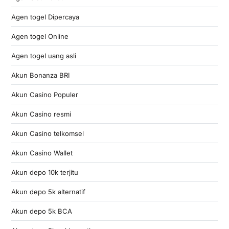
Agen togel Dipercaya
Agen togel Online
Agen togel uang asli
Akun Bonanza BRI
Akun Casino Populer
Akun Casino resmi
Akun Casino telkomsel
Akun Casino Wallet
Akun depo 10k terjitu
Akun depo 5k alternatif
Akun depo 5k BCA