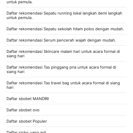
untuk pemula.
Daftar rekomendasi Sepatu running lokal langkah demi langkah
untuk pemula.
Daftar rekomendasi Sepatu sekolah hitam polos dengan mudah.
Daftar rekomendasi Serum pencerah wajah dengan mudah.
Daftar rekomendasi Skincare malam hari untuk acara formal di
siang hari
Daftar rekomendasi Tas pinggang pria untuk acara formal di
siang hari
Daftar rekomendasi Tas travel bag untuk acara formal di siang
hari
Daftar sbobet MANDIRI
Daftar sbobet ovo
Daftar sbobet Populer
Daftar sicbo uang asli