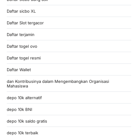
Daftar sicbo XL
Daftar Slot tergacor
Daftar terjamin
Daftar togel ovo
Daftar togel resmi
Daftar Wallet
dan Kontribusinya dalam Mengembangkan Organisasi
Mahasiswa
depo 10k alternatif
depo 10k BNI
depo 10k saldo gratis
depo 10k terbaik