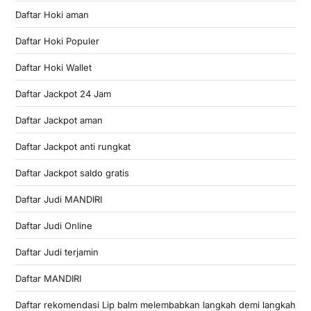
Daftar Hoki aman
Daftar Hoki Populer
Daftar Hoki Wallet
Daftar Jackpot 24 Jam
Daftar Jackpot aman
Daftar Jackpot anti rungkat
Daftar Jackpot saldo gratis
Daftar Judi MANDIRI
Daftar Judi Online
Daftar Judi terjamin
Daftar MANDIRI
Daftar rekomendasi Lip balm melembabkan langkah demi langkah