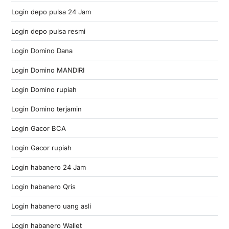
Login depo pulsa 24 Jam
Login depo pulsa resmi
Login Domino Dana
Login Domino MANDIRI
Login Domino rupiah
Login Domino terjamin
Login Gacor BCA
Login Gacor rupiah
Login habanero 24 Jam
Login habanero Qris
Login habanero uang asli
Login habanero Wallet