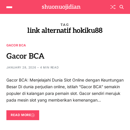
shuonuojidian
TAG
link alternatif hokiku88
GACOR BCA
Gacor BCA
JANUARY 28, 2026
4 MIN READ
Gacor BCA: Menjelajahi Dunia Slot Online dengan Keuntungan
Besar Di dunia perjudian online, istilah “Gacor BCA” semakin
populer di kalangan para pemain slot. Gacor sendiri merujuk
pada mesin slot yang memberikan kemenangan…
READ MORE