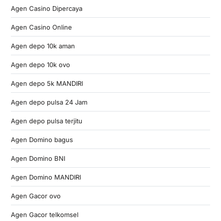
Agen Casino Dipercaya
Agen Casino Online
Agen depo 10k aman
Agen depo 10k ovo
Agen depo 5k MANDIRI
Agen depo pulsa 24 Jam
Agen depo pulsa terjitu
Agen Domino bagus
Agen Domino BNI
Agen Domino MANDIRI
Agen Gacor ovo
Agen Gacor telkomsel