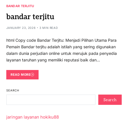
BANDAR TERJITU
bandar terjitu
JANUARY 23, 2026
3 MIN READ
html Copy code Bandar Terjitu: Menjadi Pilihan Utama Para
Pemain Bandar terjitu adalah istilah yang sering digunakan
dalam dunia perjudian online untuk merujuk pada penyedia
layanan taruhan yang memiliki reputasi baik dan…
READ MORE
SEARCH
Search
jaringan layanan hokiku88