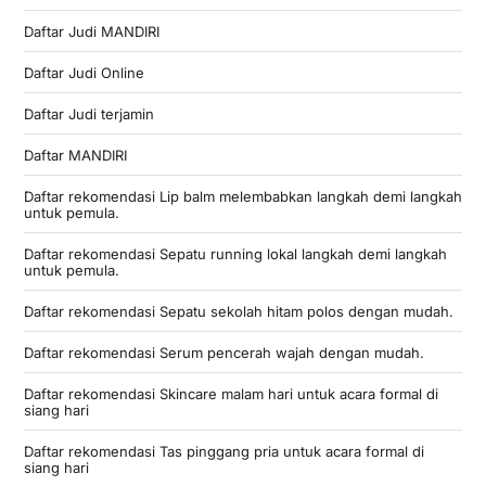
Daftar Judi MANDIRI
Daftar Judi Online
Daftar Judi terjamin
Daftar MANDIRI
Daftar rekomendasi Lip balm melembabkan langkah demi langkah
untuk pemula.
Daftar rekomendasi Sepatu running lokal langkah demi langkah
untuk pemula.
Daftar rekomendasi Sepatu sekolah hitam polos dengan mudah.
Daftar rekomendasi Serum pencerah wajah dengan mudah.
Daftar rekomendasi Skincare malam hari untuk acara formal di
siang hari
Daftar rekomendasi Tas pinggang pria untuk acara formal di
siang hari