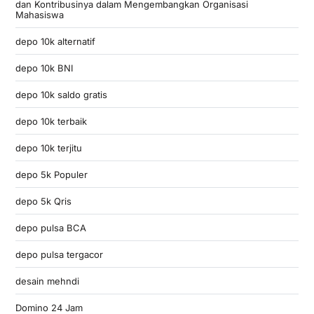
dan Kontribusinya dalam Mengembangkan Organisasi
Mahasiswa
depo 10k alternatif
depo 10k BNI
depo 10k saldo gratis
depo 10k terbaik
depo 10k terjitu
depo 5k Populer
depo 5k Qris
depo pulsa BCA
depo pulsa tergacor
desain mehndi
Domino 24 Jam