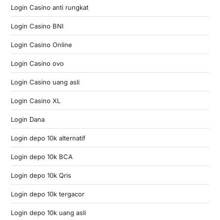
Login Casino anti rungkat
Login Casino BNI
Login Casino Online
Login Casino ovo
Login Casino uang asli
Login Casino XL
Login Dana
Login depo 10k alternatif
Login depo 10k BCA
Login depo 10k Qris
Login depo 10k tergacor
Login depo 10k uang asli