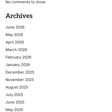
No comments to show.
Archives
June 2026
May 2026
April 2026
March 2026
February 2026
January 2026
December 2025
November 2025
August 2025
July 2025
June 2025
May 2025