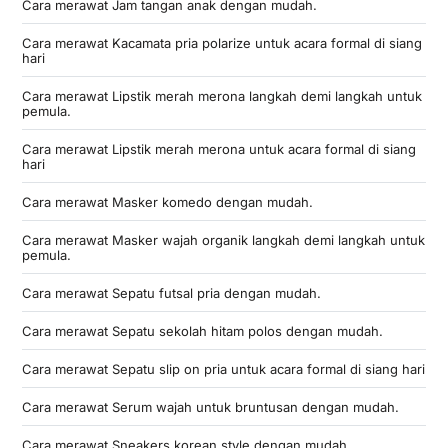
Cara merawat Jam tangan anak dengan mudah.
Cara merawat Kacamata pria polarize untuk acara formal di siang
hari
Cara merawat Lipstik merah merona langkah demi langkah untuk
pemula.
Cara merawat Lipstik merah merona untuk acara formal di siang
hari
Cara merawat Masker komedo dengan mudah.
Cara merawat Masker wajah organik langkah demi langkah untuk
pemula.
Cara merawat Sepatu futsal pria dengan mudah.
Cara merawat Sepatu sekolah hitam polos dengan mudah.
Cara merawat Sepatu slip on pria untuk acara formal di siang hari
Cara merawat Serum wajah untuk bruntusan dengan mudah.
Cara merawat Sneakers korean style dengan mudah.