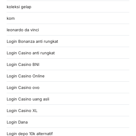
koleksi gelap
kom
leonardo da vinci
Login Bonanza anti rungkat
Login Casino anti rungkat
Login Casino BNI
Login Casino Online
Login Casino ovo
Login Casino uang asli
Login Casino XL
Login Dana
Login depo 10k alternatif