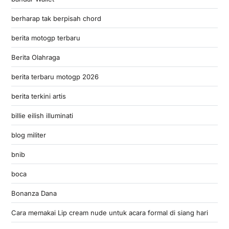
berharap tak berpisah chord
berita motogp terbaru
Berita Olahraga
berita terbaru motogp 2026
berita terkini artis
billie eilish illuminati
blog militer
bnib
boca
Bonanza Dana
Cara memakai Lip cream nude untuk acara formal di siang hari