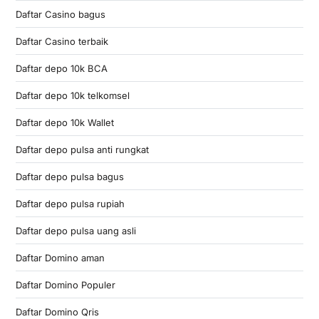
Daftar Casino bagus
Daftar Casino terbaik
Daftar depo 10k BCA
Daftar depo 10k telkomsel
Daftar depo 10k Wallet
Daftar depo pulsa anti rungkat
Daftar depo pulsa bagus
Daftar depo pulsa rupiah
Daftar depo pulsa uang asli
Daftar Domino aman
Daftar Domino Populer
Daftar Domino Qris