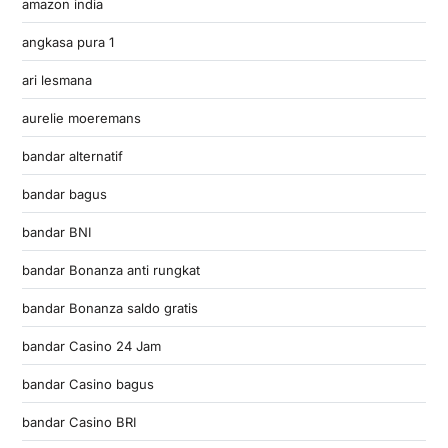
amazon india
angkasa pura 1
ari lesmana
aurelie moeremans
bandar alternatif
bandar bagus
bandar BNI
bandar Bonanza anti rungkat
bandar Bonanza saldo gratis
bandar Casino 24 Jam
bandar Casino bagus
bandar Casino BRI