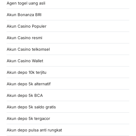
Agen togel uang asli
Akun Bonanza BRI
Akun Casino Populer
Akun Casino resmi
Akun Casino telkomsel
Akun Casino Wallet
Akun depo 10k terjitu
Akun depo 5k alternatif
Akun depo 5k BCA
Akun depo 5k saldo gratis
Akun depo 5k tergacor
Akun depo pulsa anti rungkat