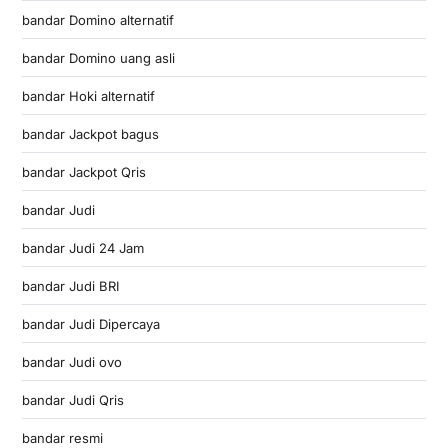
bandar Domino alternatif
bandar Domino uang asli
bandar Hoki alternatif
bandar Jackpot bagus
bandar Jackpot Qris
bandar Judi
bandar Judi 24 Jam
bandar Judi BRI
bandar Judi Dipercaya
bandar Judi ovo
bandar Judi Qris
bandar resmi