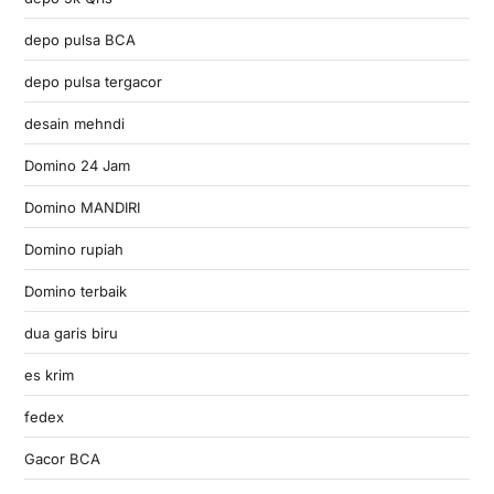
depo pulsa BCA
depo pulsa tergacor
desain mehndi
Domino 24 Jam
Domino MANDIRI
Domino rupiah
Domino terbaik
dua garis biru
es krim
fedex
Gacor BCA