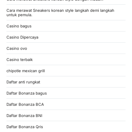
Cara merawat Sneakers korean style langkah demi langkah
untuk pemula.
Casino bagus
Casino Dipercaya
Casino ovo
Casino terbaik
chipotle mexican grill
Daftar anti rungkat
Daftar Bonanza bagus
Daftar Bonanza BCA
Daftar Bonanza BNI
Daftar Bonanza Qris