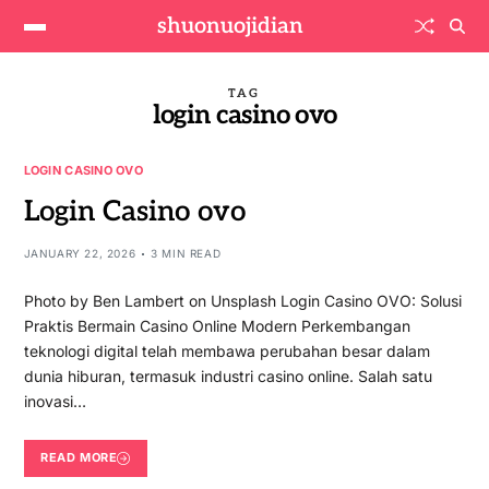
shuonuojidian
TAG
login casino ovo
LOGIN CASINO OVO
Login Casino ovo
JANUARY 22, 2026
3 MIN READ
Photo by Ben Lambert on Unsplash Login Casino OVO: Solusi
Praktis Bermain Casino Online Modern Perkembangan
teknologi digital telah membawa perubahan besar dalam
dunia hiburan, termasuk industri casino online. Salah satu
inovasi…
READ MORE