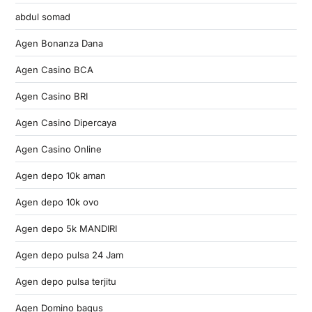
abdul somad
Agen Bonanza Dana
Agen Casino BCA
Agen Casino BRI
Agen Casino Dipercaya
Agen Casino Online
Agen depo 10k aman
Agen depo 10k ovo
Agen depo 5k MANDIRI
Agen depo pulsa 24 Jam
Agen depo pulsa terjitu
Agen Domino bagus