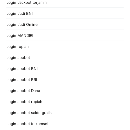
Login Jackpot terjamin
Login Judi BNI
Login Judi Online
Login MANDIRI
Login rupiah
Login sbobet
Login sbobet BNI
Login sbobet BRI
Login sbobet Dana
Login sbobet rupiah
Login sbobet saldo gratis
Login sbobet telkomsel