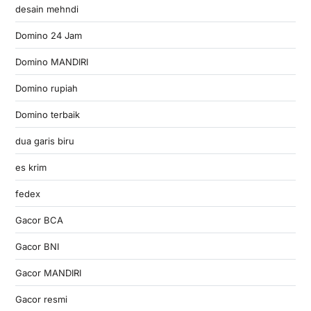
desain mehndi
Domino 24 Jam
Domino MANDIRI
Domino rupiah
Domino terbaik
dua garis biru
es krim
fedex
Gacor BCA
Gacor BNI
Gacor MANDIRI
Gacor resmi