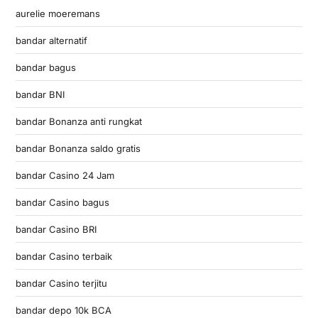
aurelie moeremans
bandar alternatif
bandar bagus
bandar BNI
bandar Bonanza anti rungkat
bandar Bonanza saldo gratis
bandar Casino 24 Jam
bandar Casino bagus
bandar Casino BRI
bandar Casino terbaik
bandar Casino terjitu
bandar depo 10k BCA