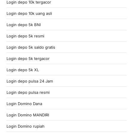
Login depo 10k tergacor
Login depo 10k uang asli
Login depo 5k BNI
Login depo 5k resmi
Login depo 5k saldo gratis
Login depo 5k tergacor
Login depo 5k XL
Login depo pulsa 24 Jam
Login depo pulsa resmi
Login Domino Dana
Login Domino MANDIRI
Login Domino rupiah