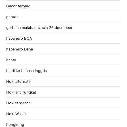
Gacor terbaik
garuda
gerhana matahari cincin 26 desember
habanero BCA
habanero Dana
hantu
hindi ke bahasa inggris
Hoki alternatif
Hoki anti rungkat
Hoki tergacor
Hoki Wallet
hongkong