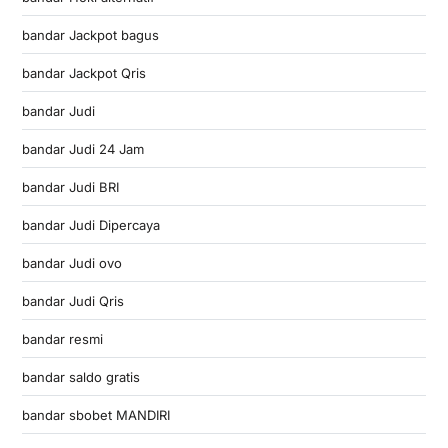
bandar Jackpot bagus
bandar Jackpot Qris
bandar Judi
bandar Judi 24 Jam
bandar Judi BRI
bandar Judi Dipercaya
bandar Judi ovo
bandar Judi Qris
bandar resmi
bandar saldo gratis
bandar sbobet MANDIRI