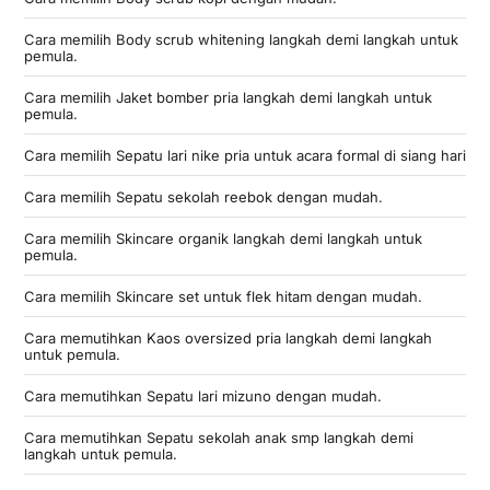
Cara memilih Body scrub whitening langkah demi langkah untuk
pemula.
Cara memilih Jaket bomber pria langkah demi langkah untuk
pemula.
Cara memilih Sepatu lari nike pria untuk acara formal di siang hari
Cara memilih Sepatu sekolah reebok dengan mudah.
Cara memilih Skincare organik langkah demi langkah untuk
pemula.
Cara memilih Skincare set untuk flek hitam dengan mudah.
Cara memutihkan Kaos oversized pria langkah demi langkah
untuk pemula.
Cara memutihkan Sepatu lari mizuno dengan mudah.
Cara memutihkan Sepatu sekolah anak smp langkah demi
langkah untuk pemula.