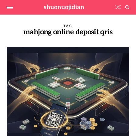
shuonuojidian
TAG
mahjong online deposit qris