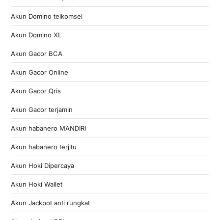
Akun Domino telkomsel
Akun Domino XL
Akun Gacor BCA
Akun Gacor Online
Akun Gacor Qris
Akun Gacor terjamin
Akun habanero MANDIRI
Akun habanero terjitu
Akun Hoki Dipercaya
Akun Hoki Wallet
Akun Jackpot anti rungkat