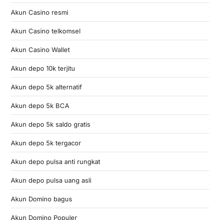
Akun Casino resmi
Akun Casino telkomsel
Akun Casino Wallet
Akun depo 10k terjitu
Akun depo 5k alternatif
Akun depo 5k BCA
Akun depo 5k saldo gratis
Akun depo 5k tergacor
Akun depo pulsa anti rungkat
Akun depo pulsa uang asli
Akun Domino bagus
Akun Domino Populer