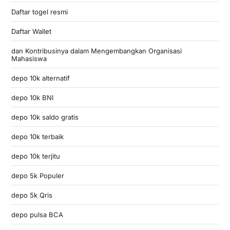
Daftar togel resmi
Daftar Wallet
dan Kontribusinya dalam Mengembangkan Organisasi
Mahasiswa
depo 10k alternatif
depo 10k BNI
depo 10k saldo gratis
depo 10k terbaik
depo 10k terjitu
depo 5k Populer
depo 5k Qris
depo pulsa BCA