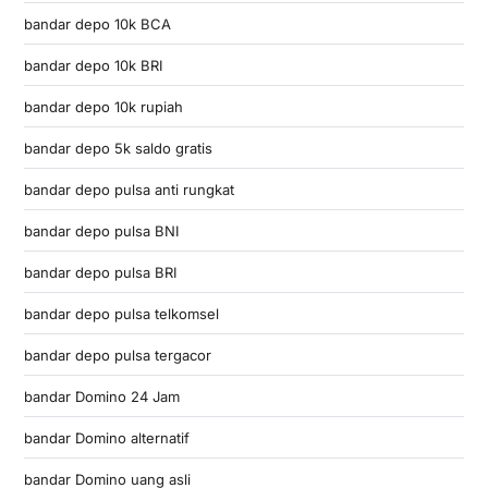
bandar depo 10k BCA
bandar depo 10k BRI
bandar depo 10k rupiah
bandar depo 5k saldo gratis
bandar depo pulsa anti rungkat
bandar depo pulsa BNI
bandar depo pulsa BRI
bandar depo pulsa telkomsel
bandar depo pulsa tergacor
bandar Domino 24 Jam
bandar Domino alternatif
bandar Domino uang asli