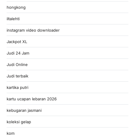
hongkong
iltalehti
instagram video downloader
Jackpot XL
Judi 24 Jam
Judi Online
Judi terbaik
kartika putri
kartu ucapan lebaran 2026
kebugaran jasmani
koleksi gelap
kom