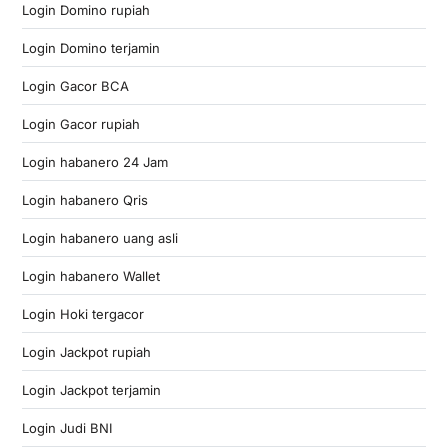
Login Domino rupiah
Login Domino terjamin
Login Gacor BCA
Login Gacor rupiah
Login habanero 24 Jam
Login habanero Qris
Login habanero uang asli
Login habanero Wallet
Login Hoki tergacor
Login Jackpot rupiah
Login Jackpot terjamin
Login Judi BNI