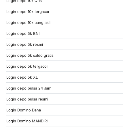
Login depo 10k Qris
Login depo 10k tergacor
Login depo 10k uang asli
Login depo 5k BNI
Login depo 5k resmi
Login depo 5k saldo gratis
Login depo 5k tergacor
Login depo 5k XL
Login depo pulsa 24 Jam
Login depo pulsa resmi
Login Domino Dana
Login Domino MANDIRI