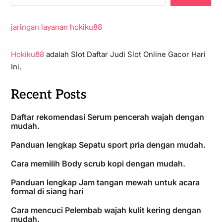
jaringan layanan hokiku88
Hokiku88
adalah Slot Daftar Judi Slot Online Gacor Hari
Ini.
Recent Posts
Daftar rekomendasi Serum pencerah wajah dengan
mudah.
Panduan lengkap Sepatu sport pria dengan mudah.
Cara memilih Body scrub kopi dengan mudah.
Panduan lengkap Jam tangan mewah untuk acara
formal di siang hari
Cara mencuci Pelembab wajah kulit kering dengan
mudah.