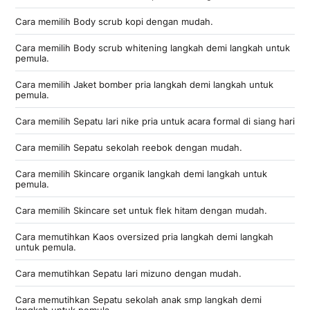
Cara memilih Body scrub kopi dengan mudah.
Cara memilih Body scrub whitening langkah demi langkah untuk
pemula.
Cara memilih Jaket bomber pria langkah demi langkah untuk
pemula.
Cara memilih Sepatu lari nike pria untuk acara formal di siang hari
Cara memilih Sepatu sekolah reebok dengan mudah.
Cara memilih Skincare organik langkah demi langkah untuk
pemula.
Cara memilih Skincare set untuk flek hitam dengan mudah.
Cara memutihkan Kaos oversized pria langkah demi langkah
untuk pemula.
Cara memutihkan Sepatu lari mizuno dengan mudah.
Cara memutihkan Sepatu sekolah anak smp langkah demi
langkah untuk pemula.