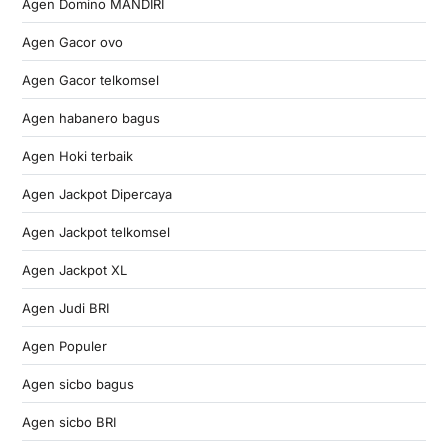
Agen Domino MANDIRI
Agen Gacor ovo
Agen Gacor telkomsel
Agen habanero bagus
Agen Hoki terbaik
Agen Jackpot Dipercaya
Agen Jackpot telkomsel
Agen Jackpot XL
Agen Judi BRI
Agen Populer
Agen sicbo bagus
Agen sicbo BRI