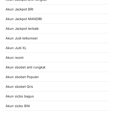
Akun Jackpot BRI
Akun Jackpot MANDIRI
Akun Jackpot terbaik
Akun Judi telkomsel
Akun Judi XL
Akun resmi
Akun sbobet anti rungkat
Akun sbobet Populer
Akun sbobet Qris
Akun sicbo bagus
Akun sicbo BNI