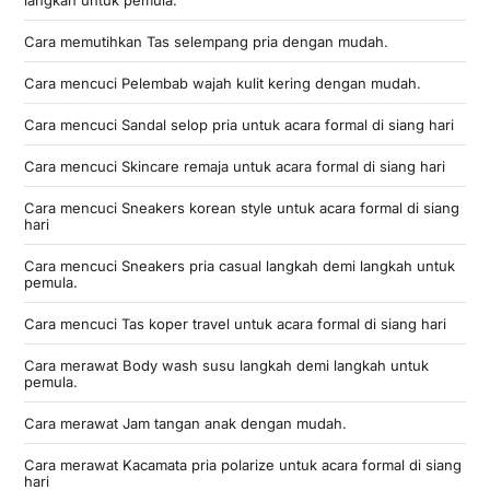
Cara memutihkan Tas selempang pria dengan mudah.
Cara mencuci Pelembab wajah kulit kering dengan mudah.
Cara mencuci Sandal selop pria untuk acara formal di siang hari
Cara mencuci Skincare remaja untuk acara formal di siang hari
Cara mencuci Sneakers korean style untuk acara formal di siang
hari
Cara mencuci Sneakers pria casual langkah demi langkah untuk
pemula.
Cara mencuci Tas koper travel untuk acara formal di siang hari
Cara merawat Body wash susu langkah demi langkah untuk
pemula.
Cara merawat Jam tangan anak dengan mudah.
Cara merawat Kacamata pria polarize untuk acara formal di siang
hari