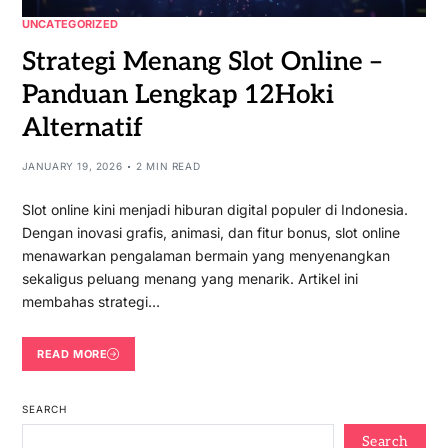
UNCATEGORIZED
Strategi Menang Slot Online –
Panduan Lengkap 12Hoki
Alternatif
JANUARY 19, 2026
2 MIN READ
Slot online kini menjadi hiburan digital populer di Indonesia.
Dengan inovasi grafis, animasi, dan fitur bonus, slot online
menawarkan pengalaman bermain yang menyenangkan
sekaligus peluang menang yang menarik. Artikel ini
membahas strategi…
READ MORE
SEARCH
Search