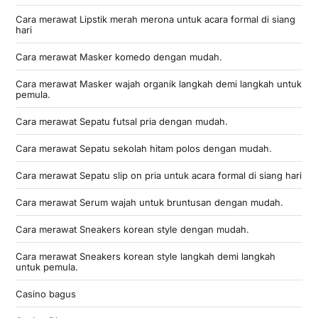
Cara merawat Lipstik merah merona untuk acara formal di siang
hari
Cara merawat Masker komedo dengan mudah.
Cara merawat Masker wajah organik langkah demi langkah untuk
pemula.
Cara merawat Sepatu futsal pria dengan mudah.
Cara merawat Sepatu sekolah hitam polos dengan mudah.
Cara merawat Sepatu slip on pria untuk acara formal di siang hari
Cara merawat Serum wajah untuk bruntusan dengan mudah.
Cara merawat Sneakers korean style dengan mudah.
Cara merawat Sneakers korean style langkah demi langkah
untuk pemula.
Casino bagus