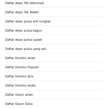
Daftar depo 10k telkomsel
Daftar depo 10k Wallet
Daftar depo pulsa anti rungkat
Daftar depo pulsa bagus
Daftar depo pulsa rupiah
Daftar depo pulsa uang asli
Daftar Domino aman
Daftar Domino Populer
Daftar Domino Qris
Daftar Domino terjitu
Daftar Gacor aman
Daftar Gacor Dana