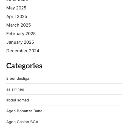
May 2025
April 2025
March 2025
February 2025
January 2025
December 2024
Categories
2 bundesliga
aa airlines
abdul somad
Agen Bonanza Dana
Agen Casino BCA