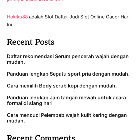
Hokiku88
adalah Slot Daftar Judi Slot Online Gacor Hari
Ini.
Recent Posts
Daftar rekomendasi Serum pencerah wajah dengan
mudah.
Panduan lengkap Sepatu sport pria dengan mudah.
Cara memilih Body scrub kopi dengan mudah.
Panduan lengkap Jam tangan mewah untuk acara
formal di siang hari
Cara mencuci Pelembab wajah kulit kering dengan
mudah.
Recent Comments