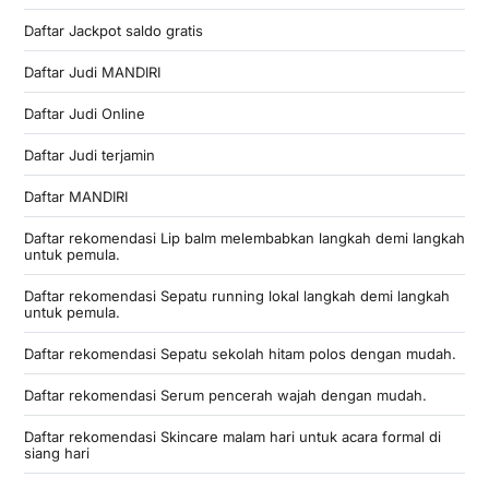
Daftar Jackpot saldo gratis
Daftar Judi MANDIRI
Daftar Judi Online
Daftar Judi terjamin
Daftar MANDIRI
Daftar rekomendasi Lip balm melembabkan langkah demi langkah
untuk pemula.
Daftar rekomendasi Sepatu running lokal langkah demi langkah
untuk pemula.
Daftar rekomendasi Sepatu sekolah hitam polos dengan mudah.
Daftar rekomendasi Serum pencerah wajah dengan mudah.
Daftar rekomendasi Skincare malam hari untuk acara formal di
siang hari