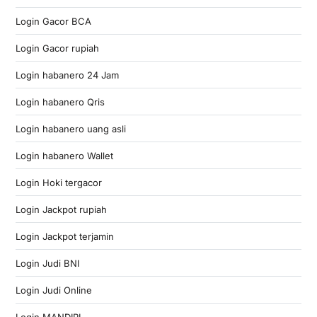
Login Gacor BCA
Login Gacor rupiah
Login habanero 24 Jam
Login habanero Qris
Login habanero uang asli
Login habanero Wallet
Login Hoki tergacor
Login Jackpot rupiah
Login Jackpot terjamin
Login Judi BNI
Login Judi Online
Login MANDIRI