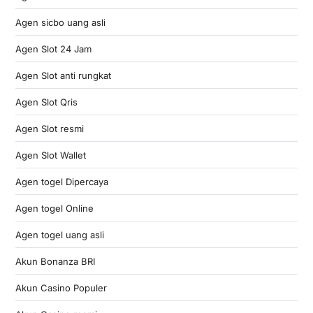
Agen sicbo uang asli
Agen Slot 24 Jam
Agen Slot anti rungkat
Agen Slot Qris
Agen Slot resmi
Agen Slot Wallet
Agen togel Dipercaya
Agen togel Online
Agen togel uang asli
Akun Bonanza BRI
Akun Casino Populer