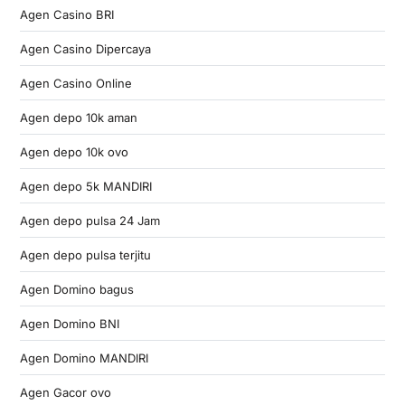
Agen Casino BRI
Agen Casino Dipercaya
Agen Casino Online
Agen depo 10k aman
Agen depo 10k ovo
Agen depo 5k MANDIRI
Agen depo pulsa 24 Jam
Agen depo pulsa terjitu
Agen Domino bagus
Agen Domino BNI
Agen Domino MANDIRI
Agen Gacor ovo