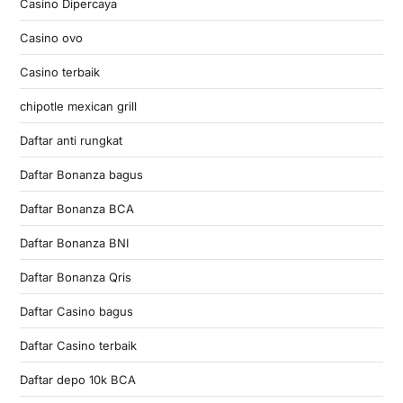
Casino Dipercaya
Casino ovo
Casino terbaik
chipotle mexican grill
Daftar anti rungkat
Daftar Bonanza bagus
Daftar Bonanza BCA
Daftar Bonanza BNI
Daftar Bonanza Qris
Daftar Casino bagus
Daftar Casino terbaik
Daftar depo 10k BCA