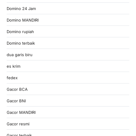
Domino 24 Jam
Domino MANDIRI
Domino rupiah
Domino terbaik
dua garis biru
es krim
fedex
Gacor BCA
Gacor BNI
Gacor MANDIRI
Gacor resmi
Gacor terbaik