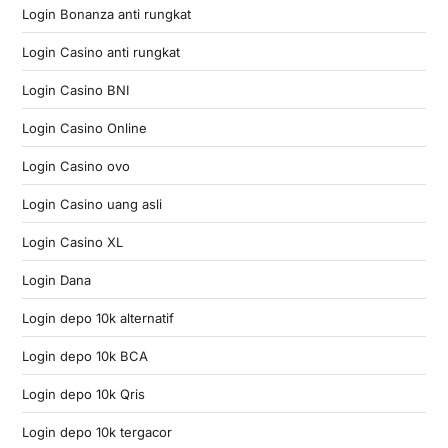
Login Bonanza anti rungkat
Login Casino anti rungkat
Login Casino BNI
Login Casino Online
Login Casino ovo
Login Casino uang asli
Login Casino XL
Login Dana
Login depo 10k alternatif
Login depo 10k BCA
Login depo 10k Qris
Login depo 10k tergacor