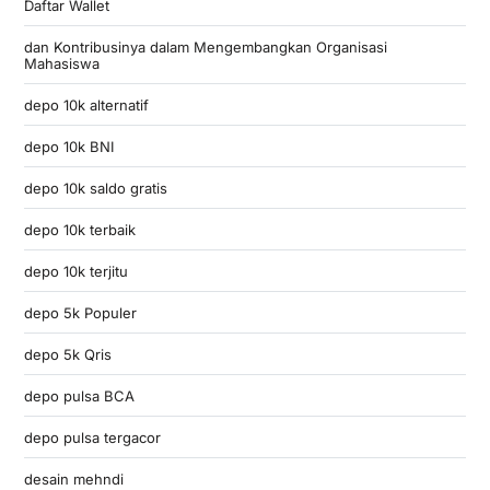
Daftar Wallet
dan Kontribusinya dalam Mengembangkan Organisasi
Mahasiswa
depo 10k alternatif
depo 10k BNI
depo 10k saldo gratis
depo 10k terbaik
depo 10k terjitu
depo 5k Populer
depo 5k Qris
depo pulsa BCA
depo pulsa tergacor
desain mehndi