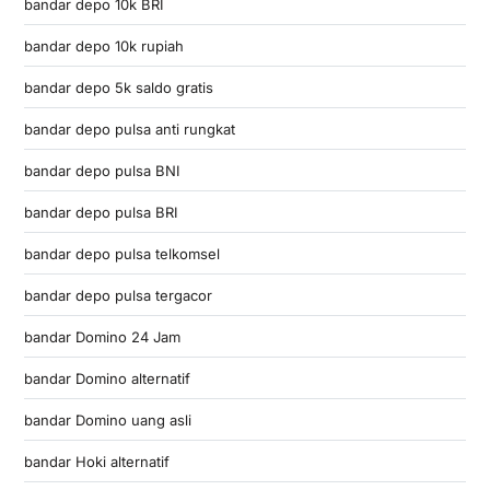
bandar depo 10k BRI
bandar depo 10k rupiah
bandar depo 5k saldo gratis
bandar depo pulsa anti rungkat
bandar depo pulsa BNI
bandar depo pulsa BRI
bandar depo pulsa telkomsel
bandar depo pulsa tergacor
bandar Domino 24 Jam
bandar Domino alternatif
bandar Domino uang asli
bandar Hoki alternatif