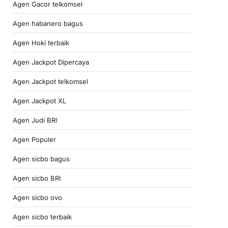
Agen Gacor telkomsel
Agen habanero bagus
Agen Hoki terbaik
Agen Jackpot Dipercaya
Agen Jackpot telkomsel
Agen Jackpot XL
Agen Judi BRI
Agen Populer
Agen sicbo bagus
Agen sicbo BRI
Agen sicbo ovo
Agen sicbo terbaik