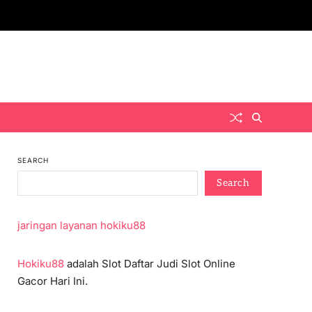
SEARCH
Search
jaringan layanan hokiku88
Hokiku88
adalah Slot Daftar Judi Slot Online
Gacor Hari Ini.