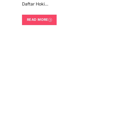
Daftar Hoki…
READ MORE