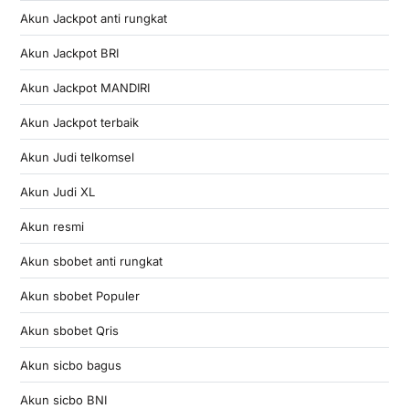
Akun Jackpot anti rungkat
Akun Jackpot BRI
Akun Jackpot MANDIRI
Akun Jackpot terbaik
Akun Judi telkomsel
Akun Judi XL
Akun resmi
Akun sbobet anti rungkat
Akun sbobet Populer
Akun sbobet Qris
Akun sicbo bagus
Akun sicbo BNI