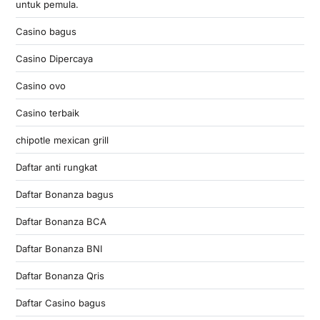
untuk pemula.
Casino bagus
Casino Dipercaya
Casino ovo
Casino terbaik
chipotle mexican grill
Daftar anti rungkat
Daftar Bonanza bagus
Daftar Bonanza BCA
Daftar Bonanza BNI
Daftar Bonanza Qris
Daftar Casino bagus