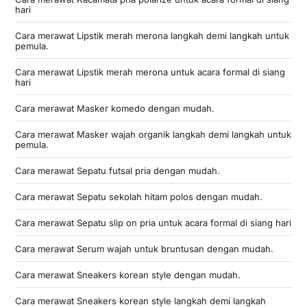
hari
Cara merawat Lipstik merah merona langkah demi langkah untuk
pemula.
Cara merawat Lipstik merah merona untuk acara formal di siang
hari
Cara merawat Masker komedo dengan mudah.
Cara merawat Masker wajah organik langkah demi langkah untuk
pemula.
Cara merawat Sepatu futsal pria dengan mudah.
Cara merawat Sepatu sekolah hitam polos dengan mudah.
Cara merawat Sepatu slip on pria untuk acara formal di siang hari
Cara merawat Serum wajah untuk bruntusan dengan mudah.
Cara merawat Sneakers korean style dengan mudah.
Cara merawat Sneakers korean style langkah demi langkah