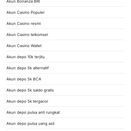
Akun Bonanza BRI
Akun Casino Populer
Akun Casino resmi
Akun Casino telkomsel
Akun Casino Wallet
Akun depo 10k terjitu
Akun depo 5k alternatif
Akun depo 5k BCA
Akun depo 5k saldo gratis
Akun depo 5k tergacor
Akun depo pulsa anti rungkat
Akun depo pulsa uang asli