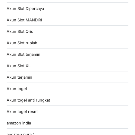
Akun Slot Dipercaya
Akun Slot MANDIRI
Akun Slot Qris
Akun Slot rupiah
Akun Slot terjamin
Akun Slot XL
Akun terjamin
Akun togel
Akun togel anti rungkat
Akun togel resmi
amazon india
angkasa pura 1