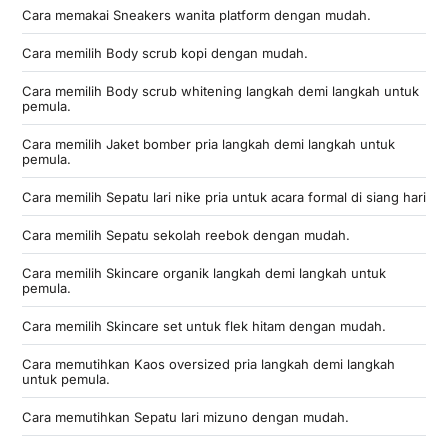
Cara memakai Sneakers wanita platform dengan mudah.
Cara memilih Body scrub kopi dengan mudah.
Cara memilih Body scrub whitening langkah demi langkah untuk
pemula.
Cara memilih Jaket bomber pria langkah demi langkah untuk
pemula.
Cara memilih Sepatu lari nike pria untuk acara formal di siang hari
Cara memilih Sepatu sekolah reebok dengan mudah.
Cara memilih Skincare organik langkah demi langkah untuk
pemula.
Cara memilih Skincare set untuk flek hitam dengan mudah.
Cara memutihkan Kaos oversized pria langkah demi langkah
untuk pemula.
Cara memutihkan Sepatu lari mizuno dengan mudah.