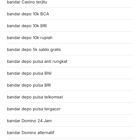
bandar Casino terjitu
bandar depo 10k BCA
bandar depo 10k BRI
bandar depo 10k rupiah
bandar depo 5k saldo gratis
bandar depo pulsa anti rungkat
bandar depo pulsa BNI
bandar depo pulsa BRI
bandar depo pulsa telkomsel
bandar depo pulsa tergacor
bandar Domino 24 Jam
bandar Domino alternatif