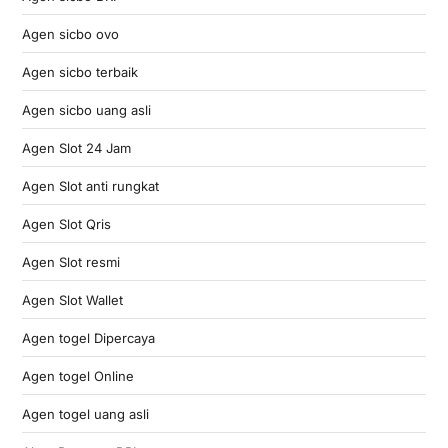
Agen sicbo ovo
Agen sicbo terbaik
Agen sicbo uang asli
Agen Slot 24 Jam
Agen Slot anti rungkat
Agen Slot Qris
Agen Slot resmi
Agen Slot Wallet
Agen togel Dipercaya
Agen togel Online
Agen togel uang asli