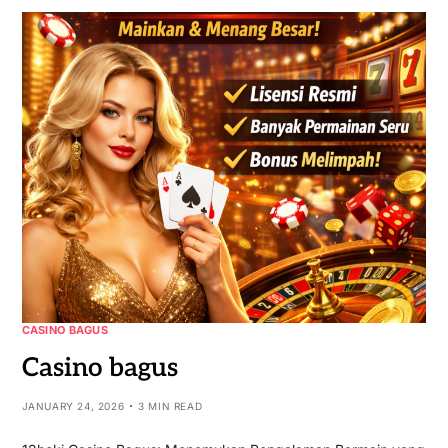
CASINO BAGUS
Casino bagus
JANUARY 24, 2026
3 MIN READ