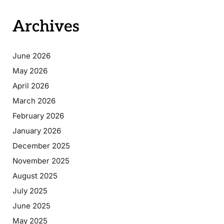
Archives
June 2026
May 2026
April 2026
March 2026
February 2026
January 2026
December 2025
November 2025
August 2025
July 2025
June 2025
May 2025