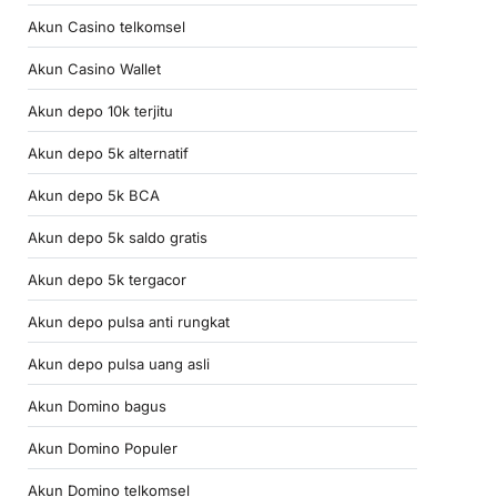
Akun Casino telkomsel
Akun Casino Wallet
Akun depo 10k terjitu
Akun depo 5k alternatif
Akun depo 5k BCA
Akun depo 5k saldo gratis
Akun depo 5k tergacor
Akun depo pulsa anti rungkat
Akun depo pulsa uang asli
Akun Domino bagus
Akun Domino Populer
Akun Domino telkomsel