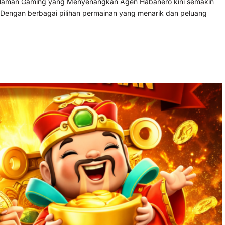
galaman Gaming yang Menyenangkan Agen Habanero kini semakin
. Dengan berbagai pilihan permainan yang menarik dan peluang