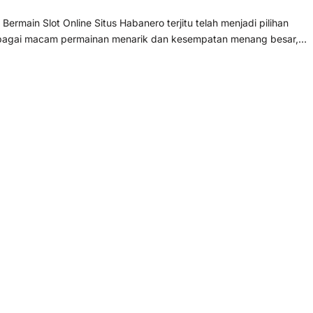
ermain Slot Online Situs Habanero terjitu telah menjadi pilihan
berbagai macam permainan menarik dan kesempatan menang besar,…