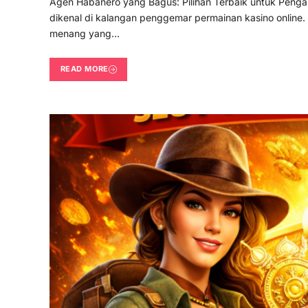
Agen Habanero yang Bagus: Pilihan Terbaik untuk Pen
dikenal di kalangan penggemar permainan kasino online
menang yang…
READ MORE