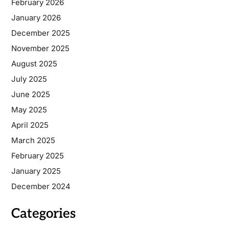
February 2026
January 2026
December 2025
November 2025
August 2025
July 2025
June 2025
May 2025
April 2025
March 2025
February 2025
January 2025
December 2024
Categories