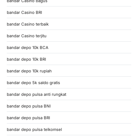
bandar Casino bagus
bandar Casino BRI
bandar Casino terbaik
bandar Casino terjitu
bandar depo 10k BCA
bandar depo 10k BRI
bandar depo 10k rupiah
bandar depo 5k saldo gratis
bandar depo pulsa anti rungkat
bandar depo pulsa BNI
bandar depo pulsa BRI
bandar depo pulsa telkomsel