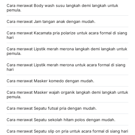
Cara merawat Body wash susu langkah demi langkah untuk
pemula.
Cara merawat Jam tangan anak dengan mudah.
Cara merawat Kacamata pria polarize untuk acara formal di siang
hari
Cara merawat Lipstik merah merona langkah demi langkah untuk
pemula.
Cara merawat Lipstik merah merona untuk acara formal di siang
hari
Cara merawat Masker komedo dengan mudah.
Cara merawat Masker wajah organik langkah demi langkah untuk
pemula.
Cara merawat Sepatu futsal pria dengan mudah.
Cara merawat Sepatu sekolah hitam polos dengan mudah.
Cara merawat Sepatu slip on pria untuk acara formal di siang hari