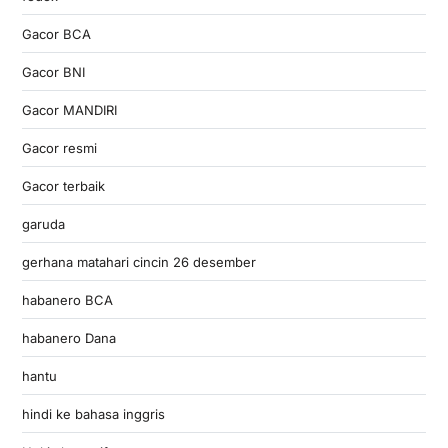
Gacor BCA
Gacor BNI
Gacor MANDIRI
Gacor resmi
Gacor terbaik
garuda
gerhana matahari cincin 26 desember
habanero BCA
habanero Dana
hantu
hindi ke bahasa inggris