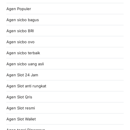
Agen Populer
Agen sicbo bagus
Agen sicbo BRI
Agen sicbo ovo
Agen sicbo terbaik
Agen sicbo uang asli
Agen Slot 24 Jam
Agen Slot anti rungkat
Agen Slot Qris
Agen Slot resmi
Agen Slot Wallet
Agen togel Dipercaya