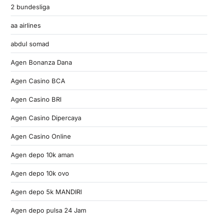
2 bundesliga
aa airlines
abdul somad
Agen Bonanza Dana
Agen Casino BCA
Agen Casino BRI
Agen Casino Dipercaya
Agen Casino Online
Agen depo 10k aman
Agen depo 10k ovo
Agen depo 5k MANDIRI
Agen depo pulsa 24 Jam