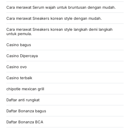
Cara merawat Serum wajah untuk bruntusan dengan mudah.
Cara merawat Sneakers korean style dengan mudah.
Cara merawat Sneakers korean style langkah demi langkah
untuk pemula.
Casino bagus
Casino Dipercaya
Casino ovo
Casino terbaik
chipotle mexican grill
Daftar anti rungkat
Daftar Bonanza bagus
Daftar Bonanza BCA