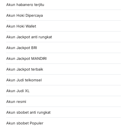
Akun habanero terjitu
Akun Hoki Dipercaya
Akun Hoki Wallet
Akun Jackpot anti rungkat
Akun Jackpot BRI
Akun Jackpot MANDIRI
Akun Jackpot terbaik
Akun Judi telkomsel
Akun Judi XL
Akun resmi
Akun sbobet anti rungkat
Akun sbobet Populer