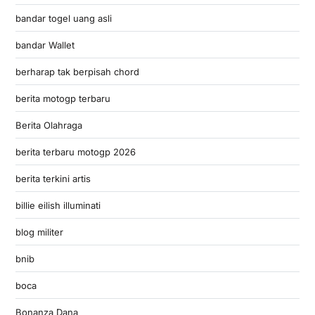
bandar togel uang asli
bandar Wallet
berharap tak berpisah chord
berita motogp terbaru
Berita Olahraga
berita terbaru motogp 2026
berita terkini artis
billie eilish illuminati
blog militer
bnib
boca
Bonanza Dana