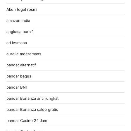
Akun togel resmi
amazon india
angkasa pura 1
ari lesmana
aurelie moeremans
bandar alternatif
bandar bagus
bandar BNI
bandar Bonanza anti rungkat
bandar Bonanza saldo gratis
bandar Casino 24 Jam