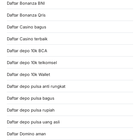
Daftar Bonanza BNI
Daftar Bonanza Qris
Daftar Casino bagus
Daftar Casino terbaik
Daftar depo 10k BCA
Daftar depo 10k telkomsel
Daftar depo 10k Wallet
Daftar depo pulsa anti rungkat
Daftar depo pulsa bagus
Daftar depo pulsa rupiah
Daftar depo pulsa uang asli
Daftar Domino aman