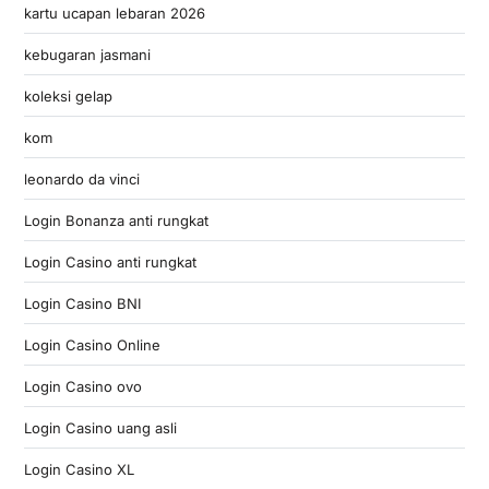
kartu ucapan lebaran 2026
kebugaran jasmani
koleksi gelap
kom
leonardo da vinci
Login Bonanza anti rungkat
Login Casino anti rungkat
Login Casino BNI
Login Casino Online
Login Casino ovo
Login Casino uang asli
Login Casino XL