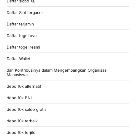
Daftar sicbo XL
Daftar Slot tergacor
Daftar terjamin
Daftar togel ovo
Daftar togel resmi
Daftar Wallet
dan Kontribusinya dalam Mengembangkan Organisasi
Mahasiswa
depo 10k alternatif
depo 10k BNI
depo 10k saldo gratis
depo 10k terbaik
depo 10k terjitu