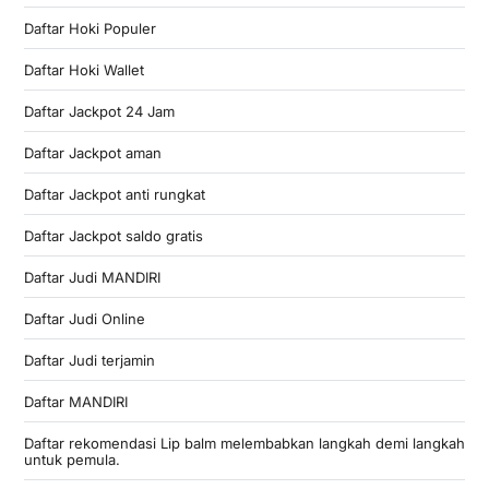
Daftar Hoki Populer
Daftar Hoki Wallet
Daftar Jackpot 24 Jam
Daftar Jackpot aman
Daftar Jackpot anti rungkat
Daftar Jackpot saldo gratis
Daftar Judi MANDIRI
Daftar Judi Online
Daftar Judi terjamin
Daftar MANDIRI
Daftar rekomendasi Lip balm melembabkan langkah demi langkah
untuk pemula.