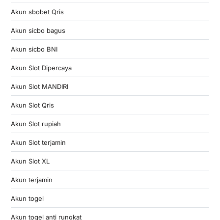
Akun sbobet Qris
Akun sicbo bagus
Akun sicbo BNI
Akun Slot Dipercaya
Akun Slot MANDIRI
Akun Slot Qris
Akun Slot rupiah
Akun Slot terjamin
Akun Slot XL
Akun terjamin
Akun togel
Akun togel anti rungkat