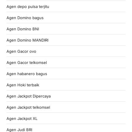
Agen depo pulsa terjitu
Agen Domino bagus
Agen Domino BNI
Agen Domino MANDIRI
Agen Gacor ovo
Agen Gacor telkomsel
Agen habanero bagus
Agen Hoki terbaik
Agen Jackpot Dipercaya
Agen Jackpot telkomsel
Agen Jackpot XL
Agen Judi BRI