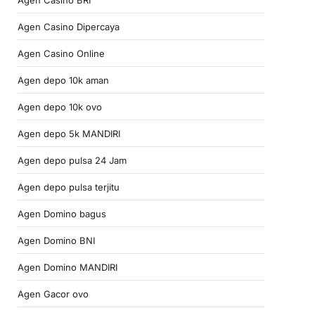
Agen Casino Dipercaya
Agen Casino Online
Agen depo 10k aman
Agen depo 10k ovo
Agen depo 5k MANDIRI
Agen depo pulsa 24 Jam
Agen depo pulsa terjitu
Agen Domino bagus
Agen Domino BNI
Agen Domino MANDIRI
Agen Gacor ovo