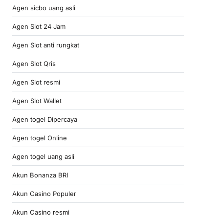
Agen sicbo uang asli
Agen Slot 24 Jam
Agen Slot anti rungkat
Agen Slot Qris
Agen Slot resmi
Agen Slot Wallet
Agen togel Dipercaya
Agen togel Online
Agen togel uang asli
Akun Bonanza BRI
Akun Casino Populer
Akun Casino resmi