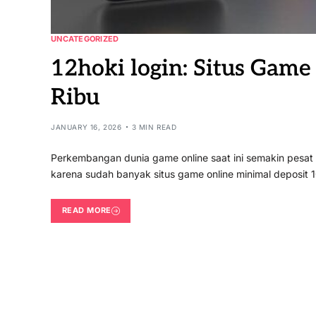
UNCATEGORIZED
12hoki login: Situs Game
Ribu
JANUARY 16, 2026
3 MIN READ
Perkembangan dunia game online saat ini semakin pesat d
karena sudah banyak situs game online minimal deposi
READ MORE