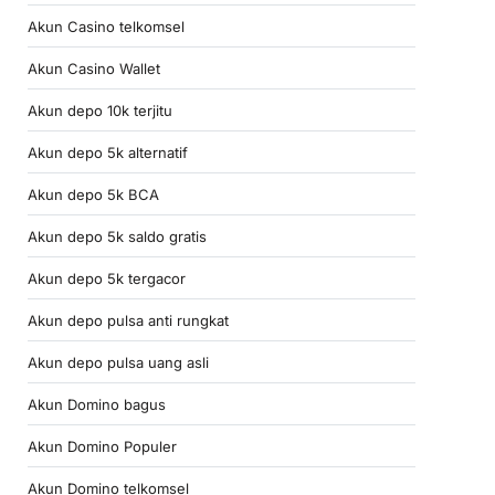
Akun Casino telkomsel
Akun Casino Wallet
Akun depo 10k terjitu
Akun depo 5k alternatif
Akun depo 5k BCA
Akun depo 5k saldo gratis
Akun depo 5k tergacor
Akun depo pulsa anti rungkat
Akun depo pulsa uang asli
Akun Domino bagus
Akun Domino Populer
Akun Domino telkomsel