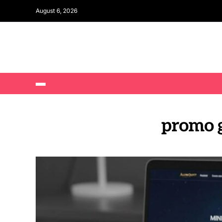
August 6, 2026
promo 