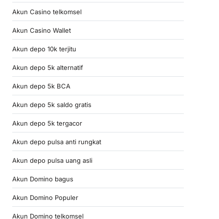
Akun Casino telkomsel
Akun Casino Wallet
Akun depo 10k terjitu
Akun depo 5k alternatif
Akun depo 5k BCA
Akun depo 5k saldo gratis
Akun depo 5k tergacor
Akun depo pulsa anti rungkat
Akun depo pulsa uang asli
Akun Domino bagus
Akun Domino Populer
Akun Domino telkomsel