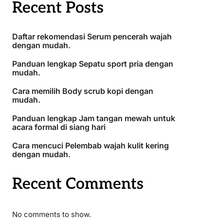
Recent Posts
Daftar rekomendasi Serum pencerah wajah
dengan mudah.
Panduan lengkap Sepatu sport pria dengan
mudah.
Cara memilih Body scrub kopi dengan
mudah.
Panduan lengkap Jam tangan mewah untuk
acara formal di siang hari
Cara mencuci Pelembab wajah kulit kering
dengan mudah.
Recent Comments
No comments to show.