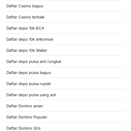
Daftar Casino bagus
Daftar Casino terbaik
Daftar depo 10k BCA
Daftar depo 10k telkomsel
Daftar depo 10k Wallet
Daftar depo pulsa anti rungkat
Daftar depo pulsa bagus
Daftar depo pulsa rupiah
Daftar depo pulsa uang asli
Daftar Domino aman
Daftar Domino Populer
Daftar Domino Qris