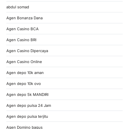
abdul somad
Agen Bonanza Dana
Agen Casino BCA
Agen Casino BRI
Agen Casino Dipercaya
Agen Casino Online
Agen depo 10k aman
Agen depo 10k ovo
Agen depo 5k MANDIRI
Agen depo pulsa 24 Jam
Agen depo pulsa terjitu
Agen Domino bagus