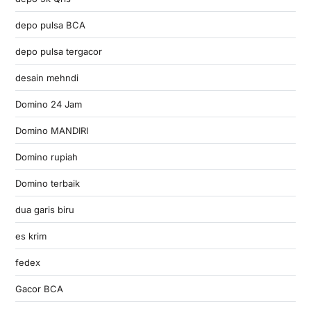
depo pulsa BCA
depo pulsa tergacor
desain mehndi
Domino 24 Jam
Domino MANDIRI
Domino rupiah
Domino terbaik
dua garis biru
es krim
fedex
Gacor BCA