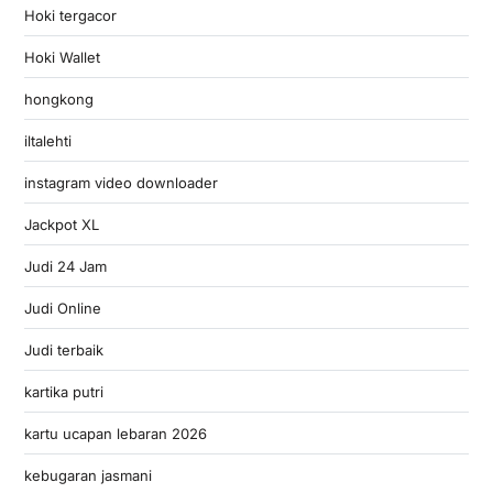
Hoki tergacor
Hoki Wallet
hongkong
iltalehti
instagram video downloader
Jackpot XL
Judi 24 Jam
Judi Online
Judi terbaik
kartika putri
kartu ucapan lebaran 2026
kebugaran jasmani