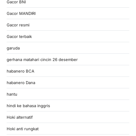
Gacor BNI
Gacor MANDIRI
Gacor resmi
Gacor terbaik
garuda
gerhana matahari cincin 26 desember
habanero BCA
habanero Dana
hantu
hindi ke bahasa inggris
Hoki alternatif
Hoki anti rungkat