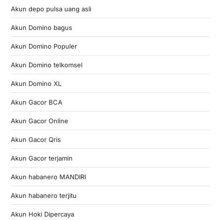
Akun depo pulsa uang asli
Akun Domino bagus
Akun Domino Populer
Akun Domino telkomsel
Akun Domino XL
Akun Gacor BCA
Akun Gacor Online
Akun Gacor Qris
Akun Gacor terjamin
Akun habanero MANDIRI
Akun habanero terjitu
Akun Hoki Dipercaya