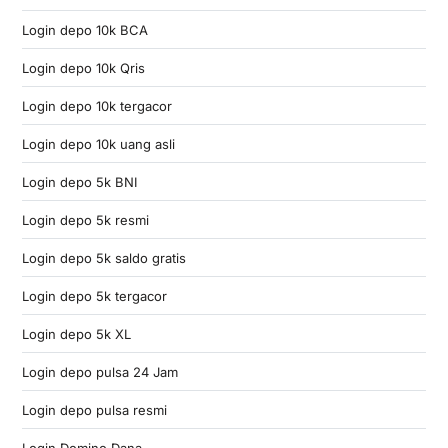
Login depo 10k BCA
Login depo 10k Qris
Login depo 10k tergacor
Login depo 10k uang asli
Login depo 5k BNI
Login depo 5k resmi
Login depo 5k saldo gratis
Login depo 5k tergacor
Login depo 5k XL
Login depo pulsa 24 Jam
Login depo pulsa resmi
Login Domino Dana