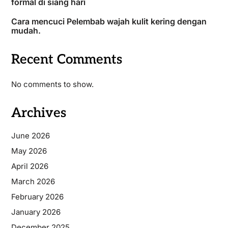
formal di siang hari
Cara mencuci Pelembab wajah kulit kering dengan
mudah.
Recent Comments
No comments to show.
Archives
June 2026
May 2026
April 2026
March 2026
February 2026
January 2026
December 2025