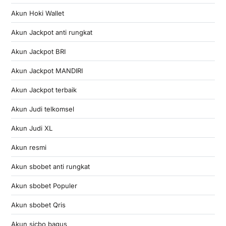
Akun Hoki Wallet
Akun Jackpot anti rungkat
Akun Jackpot BRI
Akun Jackpot MANDIRI
Akun Jackpot terbaik
Akun Judi telkomsel
Akun Judi XL
Akun resmi
Akun sbobet anti rungkat
Akun sbobet Populer
Akun sbobet Qris
Akun sicbo bagus