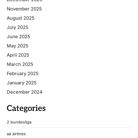
November 2025
August 2025
July 2025
June 2025
May 2025
April 2025
March 2025
February 2025
January 2025
December 2024
Categories
2 bundesliga
aa airlines