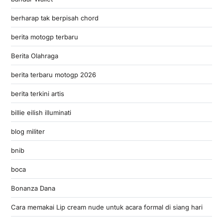
berharap tak berpisah chord
berita motogp terbaru
Berita Olahraga
berita terbaru motogp 2026
berita terkini artis
billie eilish illuminati
blog militer
bnib
boca
Bonanza Dana
Cara memakai Lip cream nude untuk acara formal di siang hari