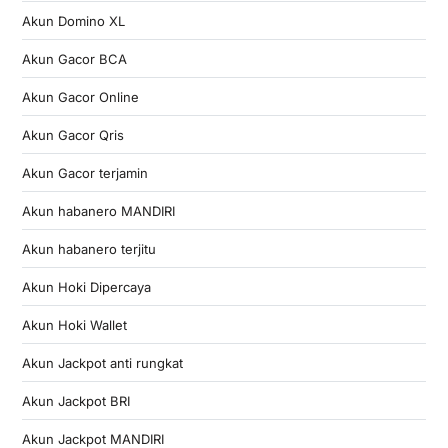
Akun Domino XL
Akun Gacor BCA
Akun Gacor Online
Akun Gacor Qris
Akun Gacor terjamin
Akun habanero MANDIRI
Akun habanero terjitu
Akun Hoki Dipercaya
Akun Hoki Wallet
Akun Jackpot anti rungkat
Akun Jackpot BRI
Akun Jackpot MANDIRI