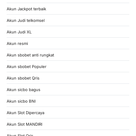
Akun Jackpot terbaik
Akun Judi telkomsel
Akun Judi XL
Akun resmi
Akun sbobet anti rungkat
Akun sbobet Populer
Akun sbobet Qris
Akun sicbo bagus
Akun sicbo BNI
Akun Slot Dipercaya
Akun Slot MANDIRI
Akun Slot Qris