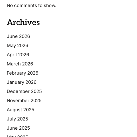
No comments to show.
Archives
June 2026
May 2026
April 2026
March 2026
February 2026
January 2026
December 2025
November 2025
August 2025
July 2025
June 2025