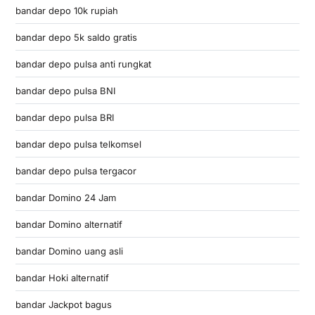
bandar depo 10k rupiah
bandar depo 5k saldo gratis
bandar depo pulsa anti rungkat
bandar depo pulsa BNI
bandar depo pulsa BRI
bandar depo pulsa telkomsel
bandar depo pulsa tergacor
bandar Domino 24 Jam
bandar Domino alternatif
bandar Domino uang asli
bandar Hoki alternatif
bandar Jackpot bagus