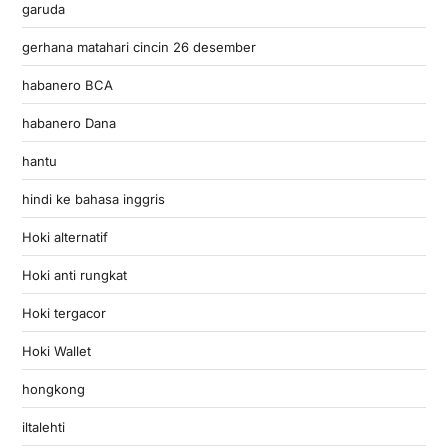
garuda
gerhana matahari cincin 26 desember
habanero BCA
habanero Dana
hantu
hindi ke bahasa inggris
Hoki alternatif
Hoki anti rungkat
Hoki tergacor
Hoki Wallet
hongkong
iltalehti