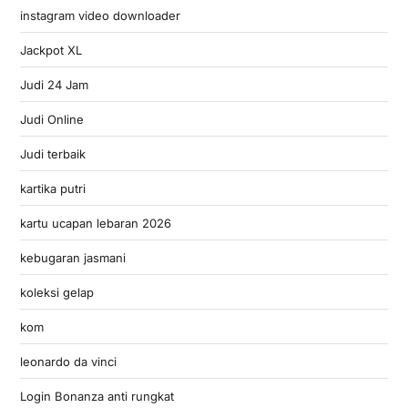
instagram video downloader
Jackpot XL
Judi 24 Jam
Judi Online
Judi terbaik
kartika putri
kartu ucapan lebaran 2026
kebugaran jasmani
koleksi gelap
kom
leonardo da vinci
Login Bonanza anti rungkat