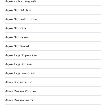
Agen sicbo uang asli
Agen Slot 24 Jam
Agen Slot anti rungkat
Agen Slot Qris
Agen Slot resmi
Agen Slot Wallet
Agen togel Dipercaya
Agen togel Online
Agen togel uang asli
Akun Bonanza BRI
Akun Casino Populer
Akun Casino resmi