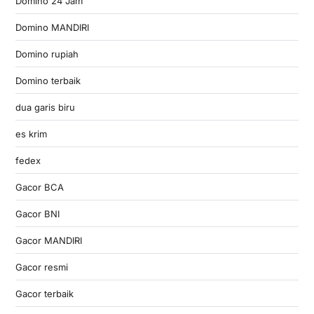
Domino 24 Jam
Domino MANDIRI
Domino rupiah
Domino terbaik
dua garis biru
es krim
fedex
Gacor BCA
Gacor BNI
Gacor MANDIRI
Gacor resmi
Gacor terbaik