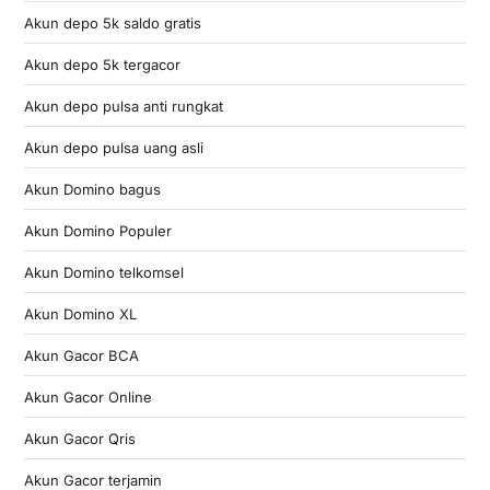
Akun depo 5k saldo gratis
Akun depo 5k tergacor
Akun depo pulsa anti rungkat
Akun depo pulsa uang asli
Akun Domino bagus
Akun Domino Populer
Akun Domino telkomsel
Akun Domino XL
Akun Gacor BCA
Akun Gacor Online
Akun Gacor Qris
Akun Gacor terjamin