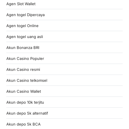
Agen Slot Wallet
Agen togel Dipercaya
Agen togel Online
Agen togel uang asli
Akun Bonanza BRI
Akun Casino Populer
Akun Casino resmi
Akun Casino telkomsel
Akun Casino Wallet
Akun depo 10k terjitu
Akun depo 5k alternatif
Akun depo 5k BCA