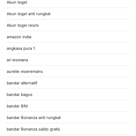
Akun togel
Akun togel anti rungkat
Akun togel resmi
amazon india
angkasa pura 1
ari lesmana
aurelie moeremans
bandar alternatif
bandar bagus
bandar BNI
bandar Bonanza anti rungkat
bandar Bonanza saldo gratis