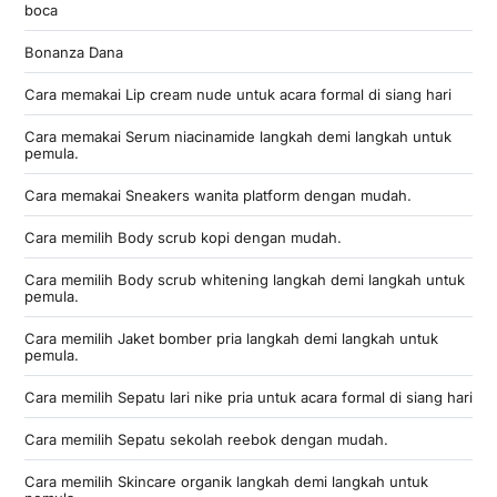
boca
Bonanza Dana
Cara memakai Lip cream nude untuk acara formal di siang hari
Cara memakai Serum niacinamide langkah demi langkah untuk
pemula.
Cara memakai Sneakers wanita platform dengan mudah.
Cara memilih Body scrub kopi dengan mudah.
Cara memilih Body scrub whitening langkah demi langkah untuk
pemula.
Cara memilih Jaket bomber pria langkah demi langkah untuk
pemula.
Cara memilih Sepatu lari nike pria untuk acara formal di siang hari
Cara memilih Sepatu sekolah reebok dengan mudah.
Cara memilih Skincare organik langkah demi langkah untuk