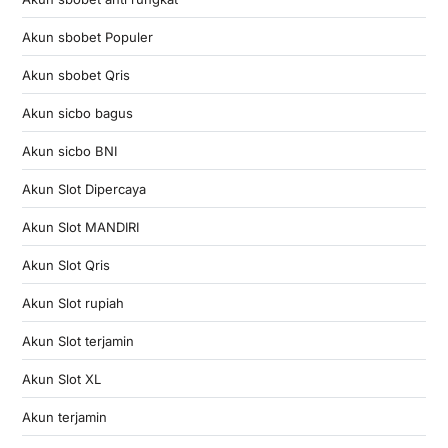
Akun sbobet Populer
Akun sbobet Qris
Akun sicbo bagus
Akun sicbo BNI
Akun Slot Dipercaya
Akun Slot MANDIRI
Akun Slot Qris
Akun Slot rupiah
Akun Slot terjamin
Akun Slot XL
Akun terjamin