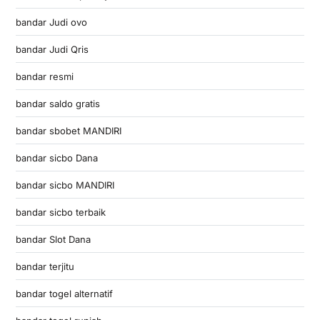
bandar Judi ovo
bandar Judi Qris
bandar resmi
bandar saldo gratis
bandar sbobet MANDIRI
bandar sicbo Dana
bandar sicbo MANDIRI
bandar sicbo terbaik
bandar Slot Dana
bandar terjitu
bandar togel alternatif