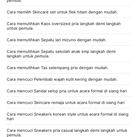
pemula.
Cara memilih Skincare set untuk flek hitam dengan mudah.
Cara memutihkan Kaos oversized pria langkah demi langkah
untuk pemula.
Cara memutihkan Sepatu lari mizuno dengan mudah.
Cara memutihkan Sepatu sekolah anak smp langkah demi
langkah untuk pemula.
Cara memutihkan Tas selempang pria dengan mudah.
Cara mencuci Pelembab wajah kulit kering dengan mudah.
Cara mencuci Sandal selop pria untuk acara formal di siang hari
Cara mencuci Skincare remaja untuk acara formal di siang hari
Cara mencuci Sneakers korean style untuk acara formal di siang
hari
Cara mencuci Sneakers pria casual langkah demi langkah untuk
pemula.