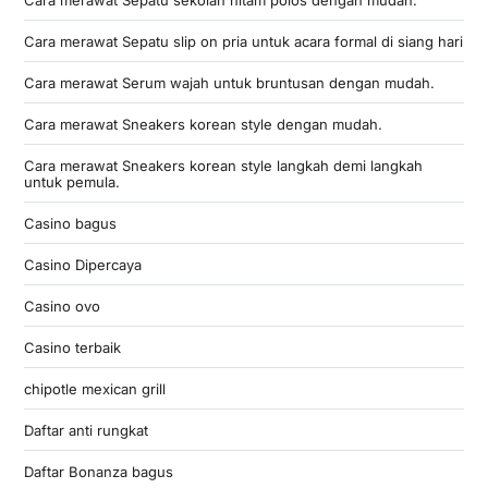
Cara merawat Sepatu slip on pria untuk acara formal di siang hari
Cara merawat Serum wajah untuk bruntusan dengan mudah.
Cara merawat Sneakers korean style dengan mudah.
Cara merawat Sneakers korean style langkah demi langkah
untuk pemula.
Casino bagus
Casino Dipercaya
Casino ovo
Casino terbaik
chipotle mexican grill
Daftar anti rungkat
Daftar Bonanza bagus