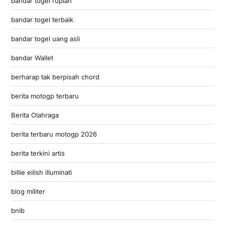
bandar togel rupiah
bandar togel terbaik
bandar togel uang asli
bandar Wallet
berharap tak berpisah chord
berita motogp terbaru
Berita Olahraga
berita terbaru motogp 2026
berita terkini artis
billie eilish illuminati
blog militer
bnib