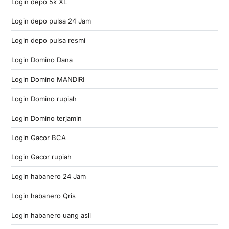
Login depo 5k XL
Login depo pulsa 24 Jam
Login depo pulsa resmi
Login Domino Dana
Login Domino MANDIRI
Login Domino rupiah
Login Domino terjamin
Login Gacor BCA
Login Gacor rupiah
Login habanero 24 Jam
Login habanero Qris
Login habanero uang asli