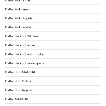
Daftar Hoki 24 Jam
Daftar Hoki aman
Daftar Hoki Populer
Daftar Hoki Wallet
Daftar Jackpot 24 Jam
Daftar Jackpot aman
Daftar Jackpot anti rungkat
Daftar Jackpot saldo gratis
Daftar Judi MANDIRI
Daftar Judi Online
Daftar Judi terjamin
Daftar MANDIRI