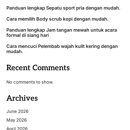
Panduan lengkap Sepatu sport pria dengan mudah.
Cara memilih Body scrub kopi dengan mudah.
Panduan lengkap Jam tangan mewah untuk acara
formal di siang hari
Cara mencuci Pelembab wajah kulit kering dengan
mudah.
Recent Comments
No comments to show.
Archives
June 2026
May 2026
April 2026