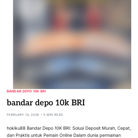
BANDAR DEPO 10K BRI
bandar depo 10k BRI
FEBRUARY 14, 2026
5 MIN READ
hokiku88 Bandar Depo 10K BRI: Solusi Deposit Murah, Cepat,
dan Praktis untuk Pemain Online Dalam dunia permainan