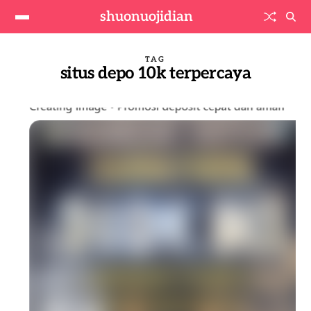
shuonuojidian
TAG
situs depo 10k terpercaya