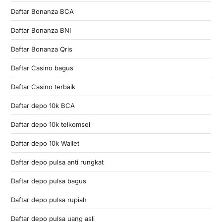
Daftar Bonanza BCA
Daftar Bonanza BNI
Daftar Bonanza Qris
Daftar Casino bagus
Daftar Casino terbaik
Daftar depo 10k BCA
Daftar depo 10k telkomsel
Daftar depo 10k Wallet
Daftar depo pulsa anti rungkat
Daftar depo pulsa bagus
Daftar depo pulsa rupiah
Daftar depo pulsa uang asli