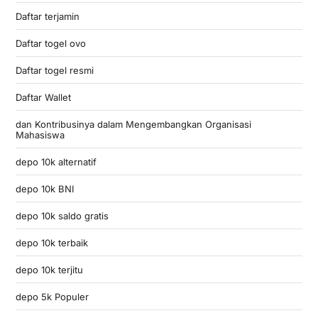
Daftar terjamin
Daftar togel ovo
Daftar togel resmi
Daftar Wallet
dan Kontribusinya dalam Mengembangkan Organisasi
Mahasiswa
depo 10k alternatif
depo 10k BNI
depo 10k saldo gratis
depo 10k terbaik
depo 10k terjitu
depo 5k Populer