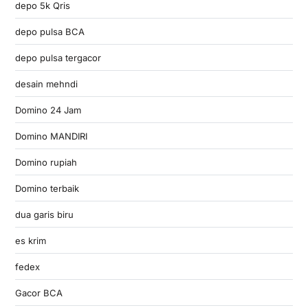
depo 5k Qris
depo pulsa BCA
depo pulsa tergacor
desain mehndi
Domino 24 Jam
Domino MANDIRI
Domino rupiah
Domino terbaik
dua garis biru
es krim
fedex
Gacor BCA