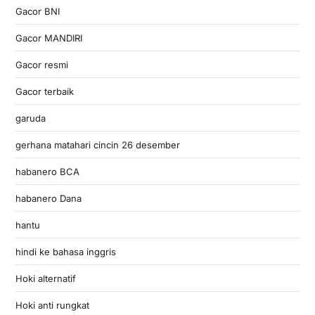
Gacor BNI
Gacor MANDIRI
Gacor resmi
Gacor terbaik
garuda
gerhana matahari cincin 26 desember
habanero BCA
habanero Dana
hantu
hindi ke bahasa inggris
Hoki alternatif
Hoki anti rungkat