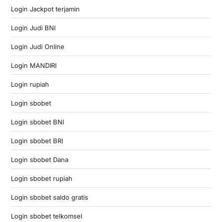
Login Jackpot terjamin
Login Judi BNI
Login Judi Online
Login MANDIRI
Login rupiah
Login sbobet
Login sbobet BNI
Login sbobet BRI
Login sbobet Dana
Login sbobet rupiah
Login sbobet saldo gratis
Login sbobet telkomsel