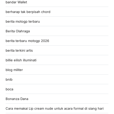
bandar Wallet
berharap tak berpisah chord
berita motogp terbaru
Berita Olahraga
berita terbaru motogp 2026
berita terkini artis
billie eilish illuminati
blog militer
bnib
boca
Bonanza Dana
Cara memakai Lip cream nude untuk acara formal di siang hari