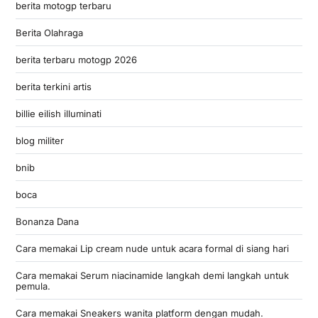
berita motogp terbaru
Berita Olahraga
berita terbaru motogp 2026
berita terkini artis
billie eilish illuminati
blog militer
bnib
boca
Bonanza Dana
Cara memakai Lip cream nude untuk acara formal di siang hari
Cara memakai Serum niacinamide langkah demi langkah untuk
pemula.
Cara memakai Sneakers wanita platform dengan mudah.