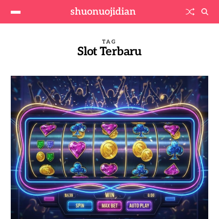
shuonuojidian
TAG
Slot Terbaru