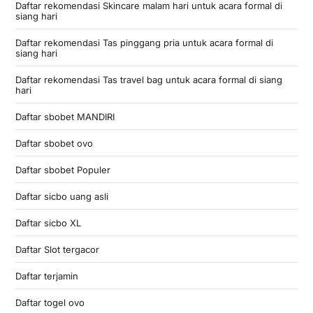
Daftar rekomendasi Skincare malam hari untuk acara formal di
siang hari
Daftar rekomendasi Tas pinggang pria untuk acara formal di
siang hari
Daftar rekomendasi Tas travel bag untuk acara formal di siang
hari
Daftar sbobet MANDIRI
Daftar sbobet ovo
Daftar sbobet Populer
Daftar sicbo uang asli
Daftar sicbo XL
Daftar Slot tergacor
Daftar terjamin
Daftar togel ovo