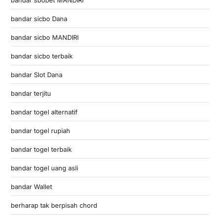
bandar sicbo Dana
bandar sicbo MANDIRI
bandar sicbo terbaik
bandar Slot Dana
bandar terjitu
bandar togel alternatif
bandar togel rupiah
bandar togel terbaik
bandar togel uang asli
bandar Wallet
berharap tak berpisah chord