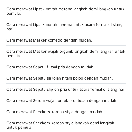
Cara merawat Lipstik merah merona langkah demi langkah untuk
pemula.
Cara merawat Lipstik merah merona untuk acara formal di siang
hari
Cara merawat Masker komedo dengan mudah.
Cara merawat Masker wajah organik langkah demi langkah untuk
pemula.
Cara merawat Sepatu futsal pria dengan mudah.
Cara merawat Sepatu sekolah hitam polos dengan mudah.
Cara merawat Sepatu slip on pria untuk acara formal di siang hari
Cara merawat Serum wajah untuk bruntusan dengan mudah.
Cara merawat Sneakers korean style dengan mudah.
Cara merawat Sneakers korean style langkah demi langkah
untuk pemula.