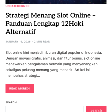
UNCATEGORIZED
Strategi Menang Slot Online –
Panduan Lengkap 12Hoki
Alternatif
JANUARY 19, 2026
2 MIN READ
Slot online kini menjadi hiburan digital populer di Indonesia.
Dengan inovasi grafis, animasi, dan fitur bonus, slot online
menawarkan pengalaman bermain yang menyenangkan
sekaligus peluang menang yang menarik. Artikel ini
membahas strategi…
READ MORE
SEARCH
Search