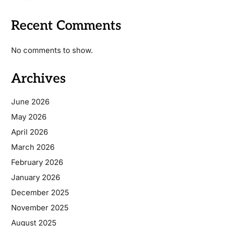
Recent Comments
No comments to show.
Archives
June 2026
May 2026
April 2026
March 2026
February 2026
January 2026
December 2025
November 2025
August 2025