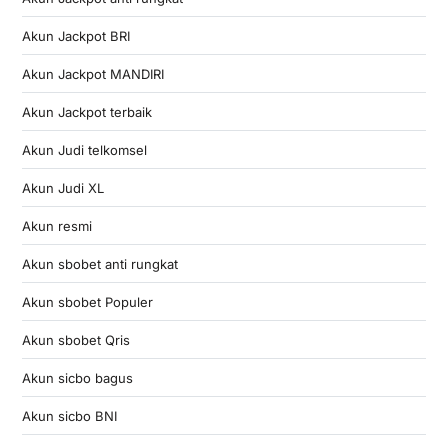
Akun Jackpot BRI
Akun Jackpot MANDIRI
Akun Jackpot terbaik
Akun Judi telkomsel
Akun Judi XL
Akun resmi
Akun sbobet anti rungkat
Akun sbobet Populer
Akun sbobet Qris
Akun sicbo bagus
Akun sicbo BNI