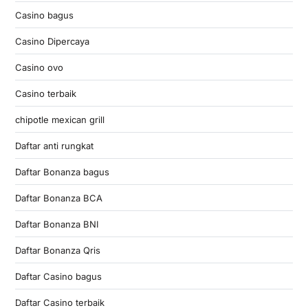
Casino bagus
Casino Dipercaya
Casino ovo
Casino terbaik
chipotle mexican grill
Daftar anti rungkat
Daftar Bonanza bagus
Daftar Bonanza BCA
Daftar Bonanza BNI
Daftar Bonanza Qris
Daftar Casino bagus
Daftar Casino terbaik