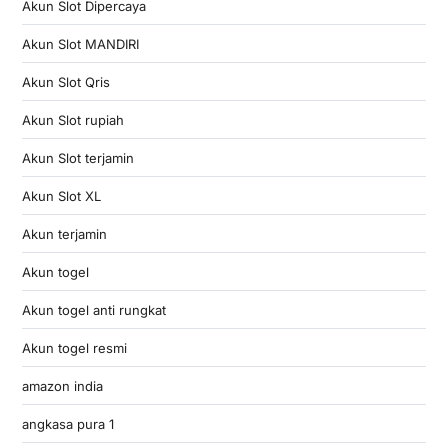
Akun Slot Dipercaya
Akun Slot MANDIRI
Akun Slot Qris
Akun Slot rupiah
Akun Slot terjamin
Akun Slot XL
Akun terjamin
Akun togel
Akun togel anti rungkat
Akun togel resmi
amazon india
angkasa pura 1