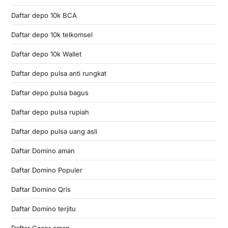
Daftar depo 10k BCA
Daftar depo 10k telkomsel
Daftar depo 10k Wallet
Daftar depo pulsa anti rungkat
Daftar depo pulsa bagus
Daftar depo pulsa rupiah
Daftar depo pulsa uang asli
Daftar Domino aman
Daftar Domino Populer
Daftar Domino Qris
Daftar Domino terjitu
Daftar Gacor aman