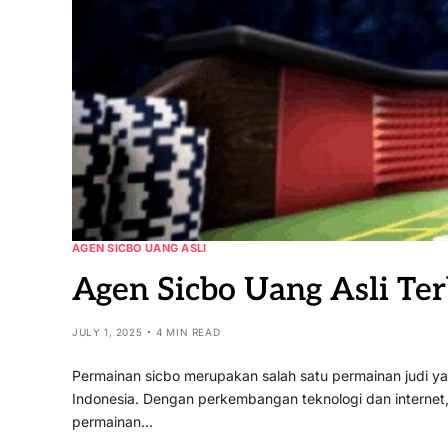
AGEN SICBO UANG ASLI
Agen Sicbo Uang Asli Ter
JULY 1, 2025
4 MIN READ
Permainan sicbo merupakan salah satu permainan judi yan
Indonesia. Dengan perkembangan teknologi dan internet
permainan…