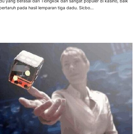
 yang berasal dari Tiongkok dan sangat populer di kasino, baik
 bertaruh pada hasil lemparan tiga dadu. Sicbo…