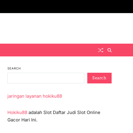
SEARCH
Search
jaringan layanan hokiku88
Hokiku88
adalah Slot Daftar Judi Slot Online
Gacor Hari Ini.