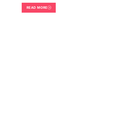
READ MORE