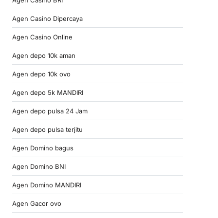
Agen Casino Dipercaya
Agen Casino Online
Agen depo 10k aman
Agen depo 10k ovo
Agen depo 5k MANDIRI
Agen depo pulsa 24 Jam
Agen depo pulsa terjitu
Agen Domino bagus
Agen Domino BNI
Agen Domino MANDIRI
Agen Gacor ovo