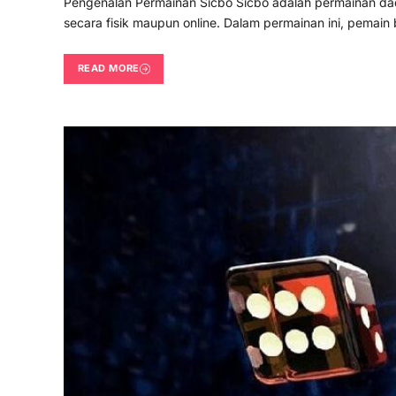
Pengenalan Permainan Sicbo Sicbo adalah permainan dadu
secara fisik maupun online. Dalam permainan ini, pemain
READ MORE