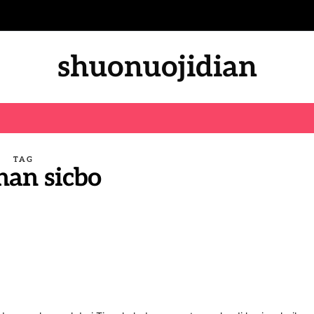
shuonuojidian
TAG
han sicbo