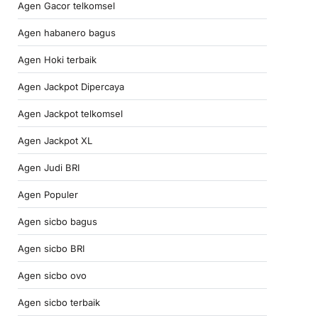
Agen Gacor telkomsel
Agen habanero bagus
Agen Hoki terbaik
Agen Jackpot Dipercaya
Agen Jackpot telkomsel
Agen Jackpot XL
Agen Judi BRI
Agen Populer
Agen sicbo bagus
Agen sicbo BRI
Agen sicbo ovo
Agen sicbo terbaik