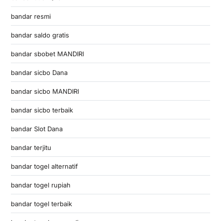
bandar resmi
bandar saldo gratis
bandar sbobet MANDIRI
bandar sicbo Dana
bandar sicbo MANDIRI
bandar sicbo terbaik
bandar Slot Dana
bandar terjitu
bandar togel alternatif
bandar togel rupiah
bandar togel terbaik