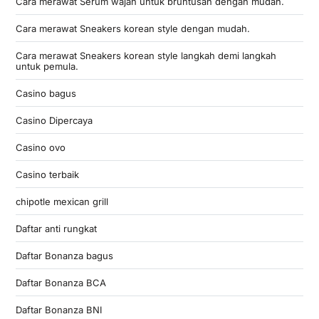
Cara merawat Serum wajah untuk bruntusan dengan mudah.
Cara merawat Sneakers korean style dengan mudah.
Cara merawat Sneakers korean style langkah demi langkah
untuk pemula.
Casino bagus
Casino Dipercaya
Casino ovo
Casino terbaik
chipotle mexican grill
Daftar anti rungkat
Daftar Bonanza bagus
Daftar Bonanza BCA
Daftar Bonanza BNI