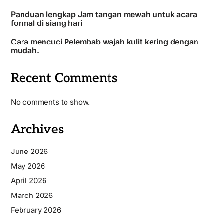
Panduan lengkap Jam tangan mewah untuk acara
formal di siang hari
Cara mencuci Pelembab wajah kulit kering dengan
mudah.
Recent Comments
No comments to show.
Archives
June 2026
May 2026
April 2026
March 2026
February 2026