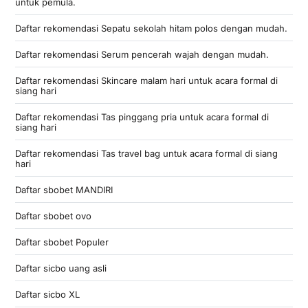
untuk pemula.
Daftar rekomendasi Sepatu sekolah hitam polos dengan mudah.
Daftar rekomendasi Serum pencerah wajah dengan mudah.
Daftar rekomendasi Skincare malam hari untuk acara formal di
siang hari
Daftar rekomendasi Tas pinggang pria untuk acara formal di
siang hari
Daftar rekomendasi Tas travel bag untuk acara formal di siang
hari
Daftar sbobet MANDIRI
Daftar sbobet ovo
Daftar sbobet Populer
Daftar sicbo uang asli
Daftar sicbo XL