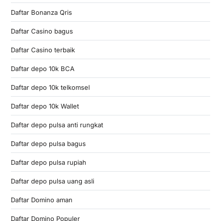
Daftar Bonanza Qris
Daftar Casino bagus
Daftar Casino terbaik
Daftar depo 10k BCA
Daftar depo 10k telkomsel
Daftar depo 10k Wallet
Daftar depo pulsa anti rungkat
Daftar depo pulsa bagus
Daftar depo pulsa rupiah
Daftar depo pulsa uang asli
Daftar Domino aman
Daftar Domino Populer