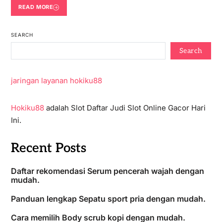
READ MORE
SEARCH
Search
jaringan layanan hokiku88
Hokiku88
adalah Slot Daftar Judi Slot Online Gacor Hari
Ini.
Recent Posts
Daftar rekomendasi Serum pencerah wajah dengan
mudah.
Panduan lengkap Sepatu sport pria dengan mudah.
Cara memilih Body scrub kopi dengan mudah.