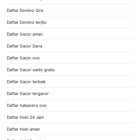
Daftar Domino Qris
Daftar Domino terjitu
Daftar Gacor aman
Daftar Gacor Dana
Daftar Gacor ovo
Daftar Gacor saldo gratis
Daftar Gacor terbaik
Daftar Gacor tergacor
Daftar habanero ovo
Daftar Hoki 24 Jam
Daftar Hoki aman