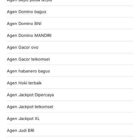
Agen Domino bagus
Agen Domino BNI
Agen Domino MANDIRI
Agen Gacor ovo
Agen Gacor telkomsel
Agen habanero bagus
Agen Hoki terbaik
Agen Jackpot Dipercaya
Agen Jackpot telkomsel
Agen Jackpot XL
Agen Judi BRI