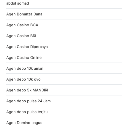
abdul somad
Agen Bonanza Dana
Agen Casino BCA
Agen Casino BRI
Agen Casino Dipercaya
Agen Casino Online
Agen depo 10k aman
Agen depo 10k ovo
Agen depo 5k MANDIRI
Agen depo pulsa 24 Jam
Agen depo pulsa terjitu
Agen Domino bagus