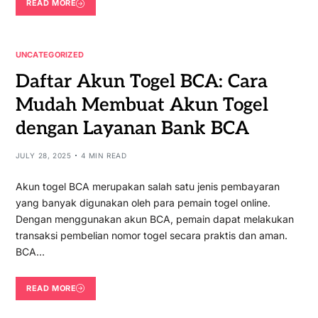
READ MORE
UNCATEGORIZED
Daftar Akun Togel BCA: Cara
Mudah Membuat Akun Togel
dengan Layanan Bank BCA
JULY 28, 2025
4 MIN READ
Akun togel BCA merupakan salah satu jenis pembayaran
yang banyak digunakan oleh para pemain togel online.
Dengan menggunakan akun BCA, pemain dapat melakukan
transaksi pembelian nomor togel secara praktis dan aman.
BCA…
READ MORE