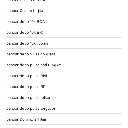
bandar Casino terjitu
bandar depo 10k BCA
bandar depo 10k BRI
bandar depo 10k rupiah
bandar depo 5k saldo gratis
bandar depo pulsa anti rungkat
bandar depo pulsa BNI
bandar depo pulsa BRI
bandar depo pulsa telkomsel
bandar depo pulsa tergacor
bandar Domino 24 Jam