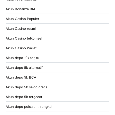
Akun Bonanza BRI
Akun Casino Populer
Akun Casino resmi
Akun Casino telkomsel
Akun Casino Wallet
Akun depo 10k terjitu
Akun depo 5k alternatif
Akun depo 5k BCA
Akun depo 5k saldo gratis
Akun depo 5k tergacor
Akun depo pulsa anti rungkat