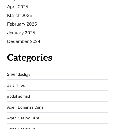
April 2025
March 2025
February 2025
January 2025
December 2024
Categories
2 bundesliga
aa airlines
abdul somad
Agen Bonanza Dana
Agen Casino BCA
Agen Casino BRI