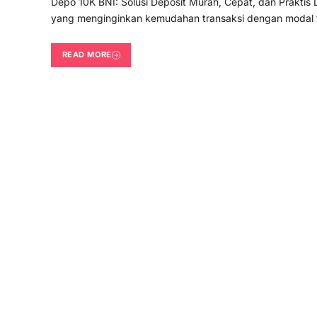
Depo 10K BNI: Solusi Deposit Murah, Cepat, dan Praktis 
yang menginginkan kemudahan transaksi dengan modal t
READ MORE