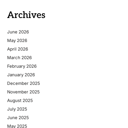
Archives
June 2026
May 2026
April 2026
March 2026
February 2026
January 2026
December 2025
November 2025
August 2025
July 2025
June 2025
May 2025