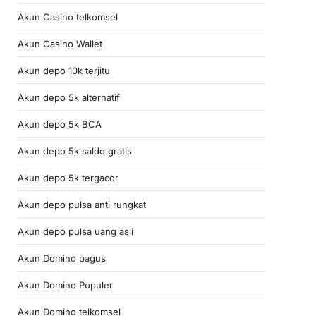
Akun Casino telkomsel
Akun Casino Wallet
Akun depo 10k terjitu
Akun depo 5k alternatif
Akun depo 5k BCA
Akun depo 5k saldo gratis
Akun depo 5k tergacor
Akun depo pulsa anti rungkat
Akun depo pulsa uang asli
Akun Domino bagus
Akun Domino Populer
Akun Domino telkomsel