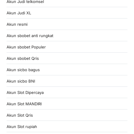
Akun Judi telkomsel
Akun Judi XL
Akun resmi
Akun sbobet anti rungkat
Akun sbobet Populer
Akun sbobet Qris
Akun sicbo bagus
Akun sicbo BNI
Akun Slot Dipercaya
Akun Slot MANDIRI
Akun Slot Qris
Akun Slot rupiah