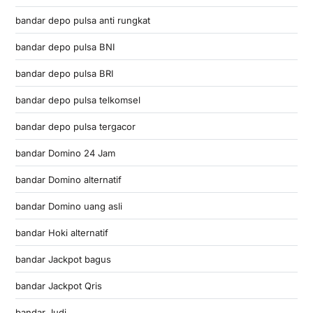
bandar depo pulsa anti rungkat
bandar depo pulsa BNI
bandar depo pulsa BRI
bandar depo pulsa telkomsel
bandar depo pulsa tergacor
bandar Domino 24 Jam
bandar Domino alternatif
bandar Domino uang asli
bandar Hoki alternatif
bandar Jackpot bagus
bandar Jackpot Qris
bandar Judi