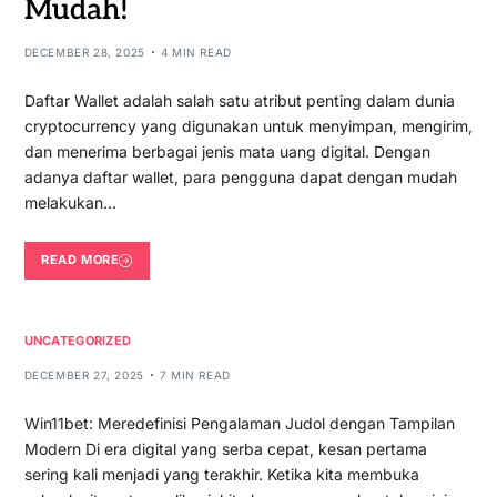
Mudah!
DECEMBER 28, 2025
4 MIN READ
Daftar Wallet adalah salah satu atribut penting dalam dunia
cryptocurrency yang digunakan untuk menyimpan, mengirim,
dan menerima berbagai jenis mata uang digital. Dengan
adanya daftar wallet, para pengguna dapat dengan mudah
melakukan…
READ MORE
UNCATEGORIZED
DECEMBER 27, 2025
7 MIN READ
Win11bet: Meredefinisi Pengalaman Judol dengan Tampilan
Modern Di era digital yang serba cepat, kesan pertama
sering kali menjadi yang terakhir. Ketika kita membuka