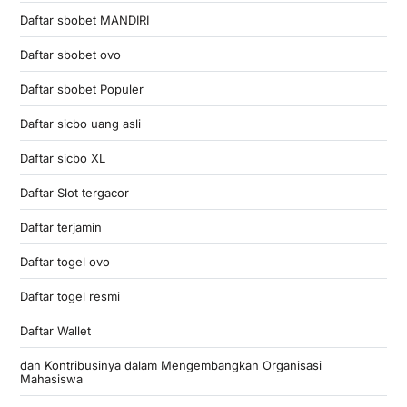
Daftar sbobet MANDIRI
Daftar sbobet ovo
Daftar sbobet Populer
Daftar sicbo uang asli
Daftar sicbo XL
Daftar Slot tergacor
Daftar terjamin
Daftar togel ovo
Daftar togel resmi
Daftar Wallet
dan Kontribusinya dalam Mengembangkan Organisasi
Mahasiswa