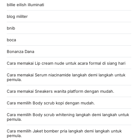
billie eilish illuminati
blog militer
bnib
boca
Bonanza Dana
Cara memakai Lip cream nude untuk acara formal di siang hari
Cara memakai Serum niacinamide langkah demi langkah untuk
pemula.
Cara memakai Sneakers wanita platform dengan mudah.
Cara memilih Body scrub kopi dengan mudah.
Cara memilih Body scrub whitening langkah demi langkah untuk
pemula.
Cara memilih Jaket bomber pria langkah demi langkah untuk
pemula.