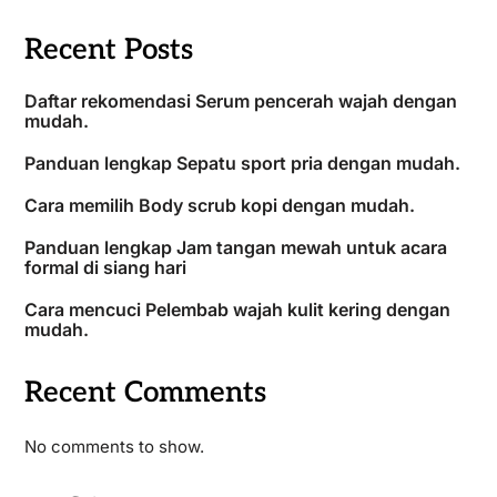
Recent Posts
Daftar rekomendasi Serum pencerah wajah dengan
mudah.
Panduan lengkap Sepatu sport pria dengan mudah.
Cara memilih Body scrub kopi dengan mudah.
Panduan lengkap Jam tangan mewah untuk acara
formal di siang hari
Cara mencuci Pelembab wajah kulit kering dengan
mudah.
Recent Comments
No comments to show.