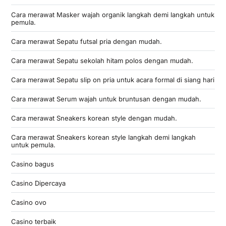
Cara merawat Masker wajah organik langkah demi langkah untuk
pemula.
Cara merawat Sepatu futsal pria dengan mudah.
Cara merawat Sepatu sekolah hitam polos dengan mudah.
Cara merawat Sepatu slip on pria untuk acara formal di siang hari
Cara merawat Serum wajah untuk bruntusan dengan mudah.
Cara merawat Sneakers korean style dengan mudah.
Cara merawat Sneakers korean style langkah demi langkah
untuk pemula.
Casino bagus
Casino Dipercaya
Casino ovo
Casino terbaik