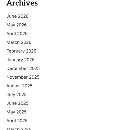
Archives
June 2026
May 2026
April 2026
March 2026
February 2026
January 2026
December 2025
November 2025
August 2025
July 2025
June 2025
May 2025
April 2025
March 2025