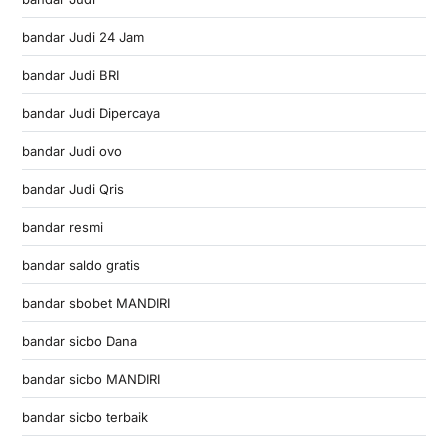
bandar Judi 24 Jam
bandar Judi BRI
bandar Judi Dipercaya
bandar Judi ovo
bandar Judi Qris
bandar resmi
bandar saldo gratis
bandar sbobet MANDIRI
bandar sicbo Dana
bandar sicbo MANDIRI
bandar sicbo terbaik