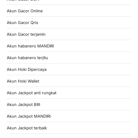
Akun Gacor Online
Akun Gacor Qris
Akun Gacor terjamin
Akun habanero MANDIRI
Akun habanero terjitu
Akun Hoki Dipercaya
Akun Hoki Wallet
Akun Jackpot anti rungkat
Akun Jackpot BRI
Akun Jackpot MANDIRI
Akun Jackpot terbaik