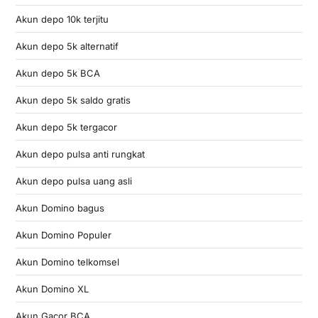
Akun depo 10k terjitu
Akun depo 5k alternatif
Akun depo 5k BCA
Akun depo 5k saldo gratis
Akun depo 5k tergacor
Akun depo pulsa anti rungkat
Akun depo pulsa uang asli
Akun Domino bagus
Akun Domino Populer
Akun Domino telkomsel
Akun Domino XL
Akun Gacor BCA