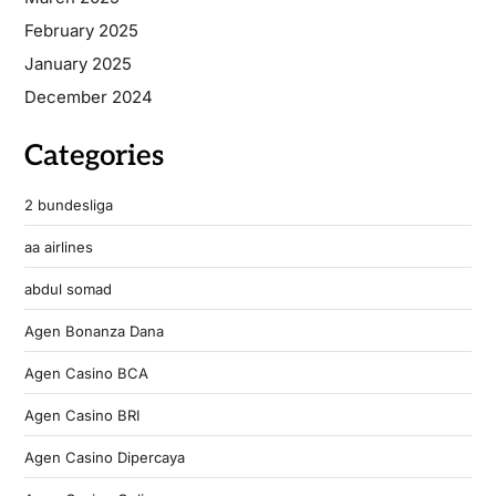
February 2025
January 2025
December 2024
Categories
2 bundesliga
aa airlines
abdul somad
Agen Bonanza Dana
Agen Casino BCA
Agen Casino BRI
Agen Casino Dipercaya