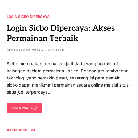
LOGIN SICBO DIPERCAYA
Login Sicbo Dipercaya: Akses
Permainan Terbaik
DECEMBER 30, 2025
4 MIN READ
Sicbo merupakan permainan judi dadu yang populer di
kalangan pecinta permainan kasino. Dengan perkembangan
teknologi yang semakin pesat, sekarang ini para pemain
sicbo dapat menikmati permainan secara online melalui situs-
situs judi terpercaya.…
READ MORE
AKUN SICBO BNI