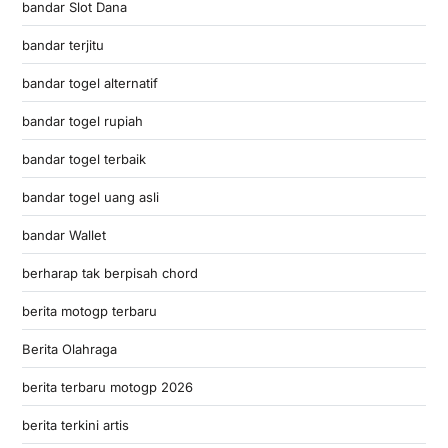
bandar Slot Dana
bandar terjitu
bandar togel alternatif
bandar togel rupiah
bandar togel terbaik
bandar togel uang asli
bandar Wallet
berharap tak berpisah chord
berita motogp terbaru
Berita Olahraga
berita terbaru motogp 2026
berita terkini artis