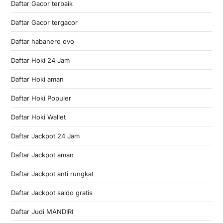
Daftar Gacor terbaik
Daftar Gacor tergacor
Daftar habanero ovo
Daftar Hoki 24 Jam
Daftar Hoki aman
Daftar Hoki Populer
Daftar Hoki Wallet
Daftar Jackpot 24 Jam
Daftar Jackpot aman
Daftar Jackpot anti rungkat
Daftar Jackpot saldo gratis
Daftar Judi MANDIRI