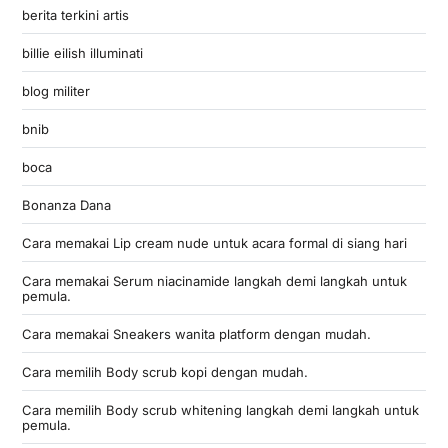
berita terkini artis
billie eilish illuminati
blog militer
bnib
boca
Bonanza Dana
Cara memakai Lip cream nude untuk acara formal di siang hari
Cara memakai Serum niacinamide langkah demi langkah untuk
pemula.
Cara memakai Sneakers wanita platform dengan mudah.
Cara memilih Body scrub kopi dengan mudah.
Cara memilih Body scrub whitening langkah demi langkah untuk
pemula.