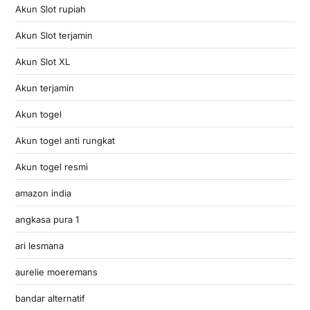
Akun Slot rupiah
Akun Slot terjamin
Akun Slot XL
Akun terjamin
Akun togel
Akun togel anti rungkat
Akun togel resmi
amazon india
angkasa pura 1
ari lesmana
aurelie moeremans
bandar alternatif