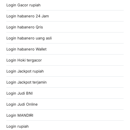
Login Gacor rupiah
Login habanero 24 Jam
Login habanero Qris
Login habanero uang asli
Login habanero Wallet
Login Hoki tergacor
Login Jackpot rupiah
Login Jackpot terjamin
Login Judi BNI
Login Judi Online
Login MANDIRI
Login rupiah