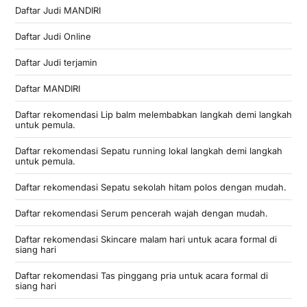
Daftar Judi MANDIRI
Daftar Judi Online
Daftar Judi terjamin
Daftar MANDIRI
Daftar rekomendasi Lip balm melembabkan langkah demi langkah
untuk pemula.
Daftar rekomendasi Sepatu running lokal langkah demi langkah
untuk pemula.
Daftar rekomendasi Sepatu sekolah hitam polos dengan mudah.
Daftar rekomendasi Serum pencerah wajah dengan mudah.
Daftar rekomendasi Skincare malam hari untuk acara formal di
siang hari
Daftar rekomendasi Tas pinggang pria untuk acara formal di
siang hari