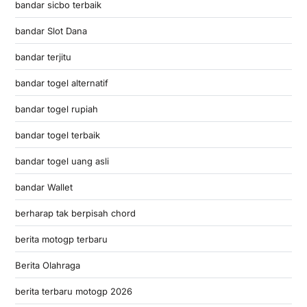
bandar sicbo terbaik
bandar Slot Dana
bandar terjitu
bandar togel alternatif
bandar togel rupiah
bandar togel terbaik
bandar togel uang asli
bandar Wallet
berharap tak berpisah chord
berita motogp terbaru
Berita Olahraga
berita terbaru motogp 2026