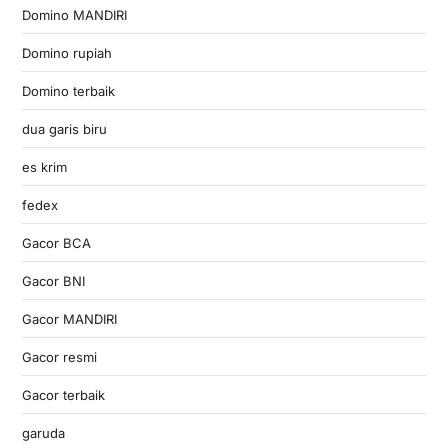
Domino MANDIRI
Domino rupiah
Domino terbaik
dua garis biru
es krim
fedex
Gacor BCA
Gacor BNI
Gacor MANDIRI
Gacor resmi
Gacor terbaik
garuda