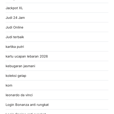
Jackpot XL
Judi 24 Jam
Judi Online
Judi terbaik
kartika putri
kartu ucapan lebaran 2026
kebugaran jasmani
koleksi gelap
kom
leonardo da vinci
Login Bonanza anti rungkat