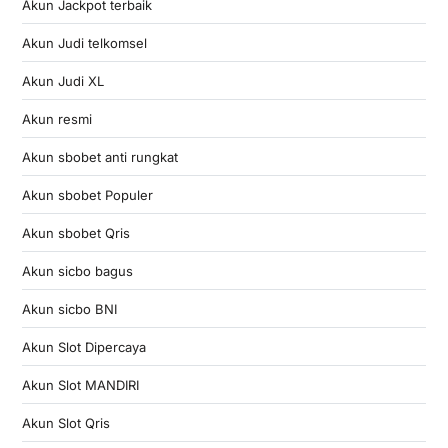
Akun Jackpot terbaik
Akun Judi telkomsel
Akun Judi XL
Akun resmi
Akun sbobet anti rungkat
Akun sbobet Populer
Akun sbobet Qris
Akun sicbo bagus
Akun sicbo BNI
Akun Slot Dipercaya
Akun Slot MANDIRI
Akun Slot Qris