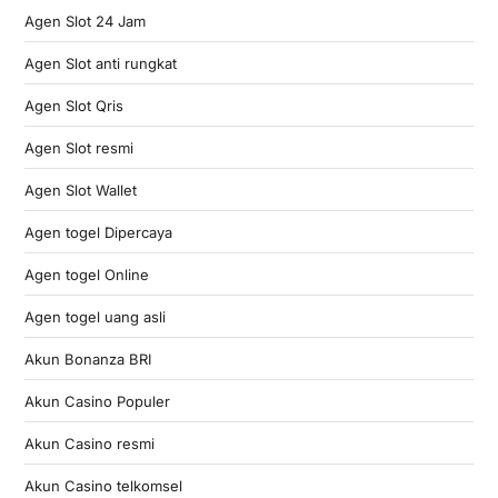
Agen Slot 24 Jam
Agen Slot anti rungkat
Agen Slot Qris
Agen Slot resmi
Agen Slot Wallet
Agen togel Dipercaya
Agen togel Online
Agen togel uang asli
Akun Bonanza BRI
Akun Casino Populer
Akun Casino resmi
Akun Casino telkomsel