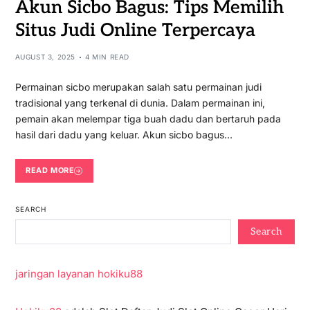
Akun Sicbo Bagus: Tips Memilih
Situs Judi Online Terpercaya
AUGUST 3, 2025
4 MIN READ
Permainan sicbo merupakan salah satu permainan judi
tradisional yang terkenal di dunia. Dalam permainan ini,
pemain akan melempar tiga buah dadu dan bertaruh pada
hasil dari dadu yang keluar. Akun sicbo bagus…
READ MORE
SEARCH
Search
jaringan layanan hokiku88