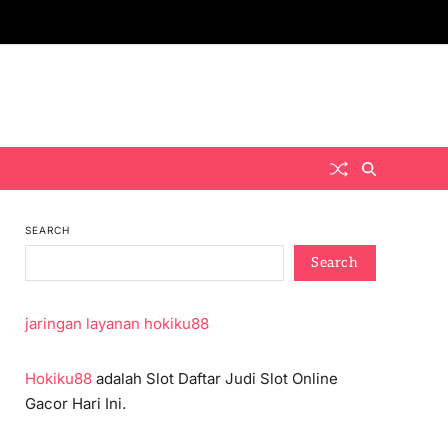
SEARCH
Search
jaringan layanan hokiku88
Hokiku88
adalah Slot Daftar Judi Slot Online
Gacor Hari Ini.