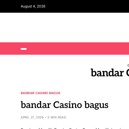
August 4, 2026
bandar 
BANDAR CASINO BAGUS
bandar Casino bagus
APRIL 21, 2026
3 MIN READ