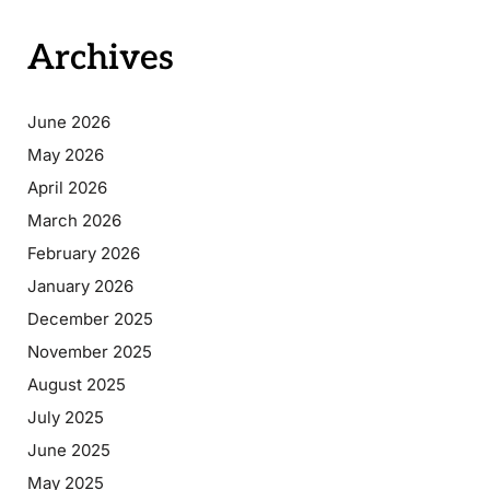
Archives
June 2026
May 2026
April 2026
March 2026
February 2026
January 2026
December 2025
November 2025
August 2025
July 2025
June 2025
May 2025