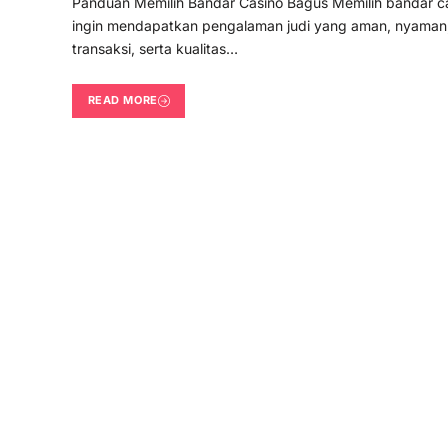
Panduan Memilih Bandar Casino Bagus Memilih bandar c
ingin mendapatkan pengalaman judi yang aman, nyaman
transaksi, serta kualitas…
READ MORE