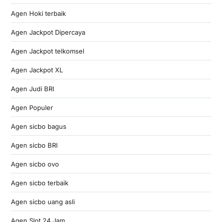
Agen Hoki terbaik
Agen Jackpot Dipercaya
Agen Jackpot telkomsel
Agen Jackpot XL
Agen Judi BRI
Agen Populer
Agen sicbo bagus
Agen sicbo BRI
Agen sicbo ovo
Agen sicbo terbaik
Agen sicbo uang asli
Agen Slot 24 Jam