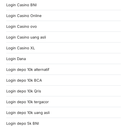
Login Casino BNI
Login Casino Online
Login Casino ovo
Login Casino uang asli
Login Casino XL
Login Dana
Login depo 10k alternatif
Login depo 10k BCA
Login depo 10k Qris
Login depo 10k tergacor
Login depo 10k uang asli
Login depo 5k BNI