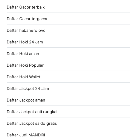
Daftar Gacor terbaik
Daftar Gacor tergacor
Daftar habanero ovo
Daftar Hoki 24 Jam
Daftar Hoki aman
Daftar Hoki Populer
Daftar Hoki Wallet
Daftar Jackpot 24 Jam
Daftar Jackpot aman
Daftar Jackpot anti rungkat
Daftar Jackpot saldo gratis
Daftar Judi MANDIRI