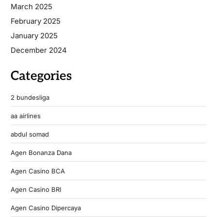
March 2025
February 2025
January 2025
December 2024
Categories
2 bundesliga
aa airlines
abdul somad
Agen Bonanza Dana
Agen Casino BCA
Agen Casino BRI
Agen Casino Dipercaya