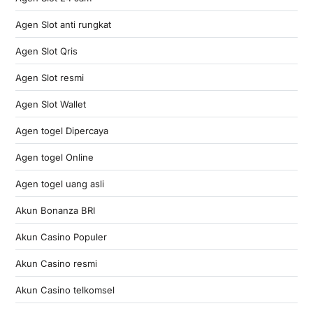
Agen Slot anti rungkat
Agen Slot Qris
Agen Slot resmi
Agen Slot Wallet
Agen togel Dipercaya
Agen togel Online
Agen togel uang asli
Akun Bonanza BRI
Akun Casino Populer
Akun Casino resmi
Akun Casino telkomsel