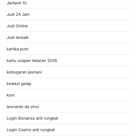
Jackpot XL
Judi 24 Jam
Judi Online
Judi terbaik
kartika putri
kartu ucapan lebaran 2026
kebugaran jasmani
koleksi gelap
kom
leonardo da vinci
Login Bonanza anti rungkat
Login Casino anti rungkat