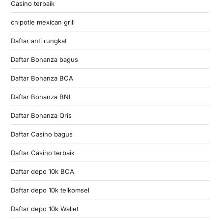
Casino terbaik
chipotle mexican grill
Daftar anti rungkat
Daftar Bonanza bagus
Daftar Bonanza BCA
Daftar Bonanza BNI
Daftar Bonanza Qris
Daftar Casino bagus
Daftar Casino terbaik
Daftar depo 10k BCA
Daftar depo 10k telkomsel
Daftar depo 10k Wallet