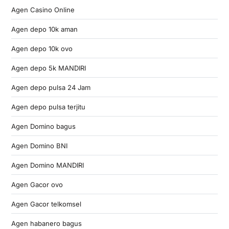
Agen Casino Online
Agen depo 10k aman
Agen depo 10k ovo
Agen depo 5k MANDIRI
Agen depo pulsa 24 Jam
Agen depo pulsa terjitu
Agen Domino bagus
Agen Domino BNI
Agen Domino MANDIRI
Agen Gacor ovo
Agen Gacor telkomsel
Agen habanero bagus