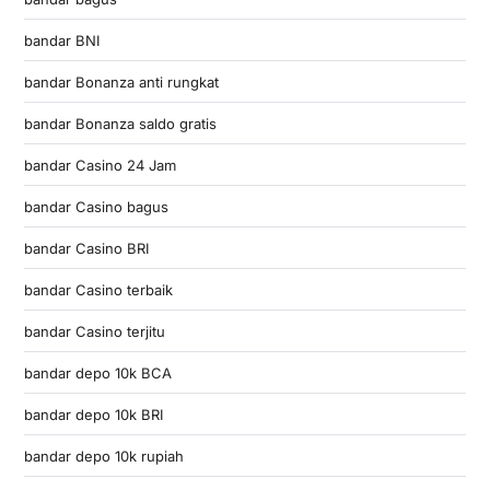
bandar BNI
bandar Bonanza anti rungkat
bandar Bonanza saldo gratis
bandar Casino 24 Jam
bandar Casino bagus
bandar Casino BRI
bandar Casino terbaik
bandar Casino terjitu
bandar depo 10k BCA
bandar depo 10k BRI
bandar depo 10k rupiah