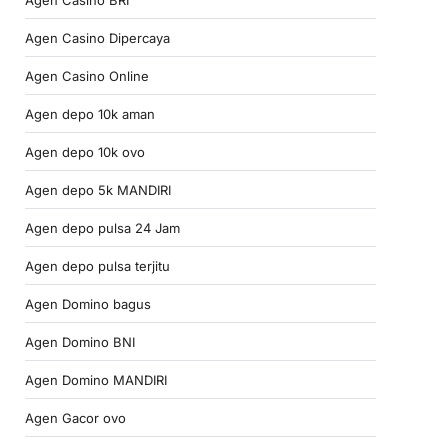
Agen Casino Dipercaya
Agen Casino Online
Agen depo 10k aman
Agen depo 10k ovo
Agen depo 5k MANDIRI
Agen depo pulsa 24 Jam
Agen depo pulsa terjitu
Agen Domino bagus
Agen Domino BNI
Agen Domino MANDIRI
Agen Gacor ovo