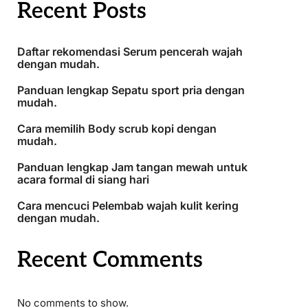
Recent Posts
Daftar rekomendasi Serum pencerah wajah
dengan mudah.
Panduan lengkap Sepatu sport pria dengan
mudah.
Cara memilih Body scrub kopi dengan
mudah.
Panduan lengkap Jam tangan mewah untuk
acara formal di siang hari
Cara mencuci Pelembab wajah kulit kering
dengan mudah.
Recent Comments
No comments to show.