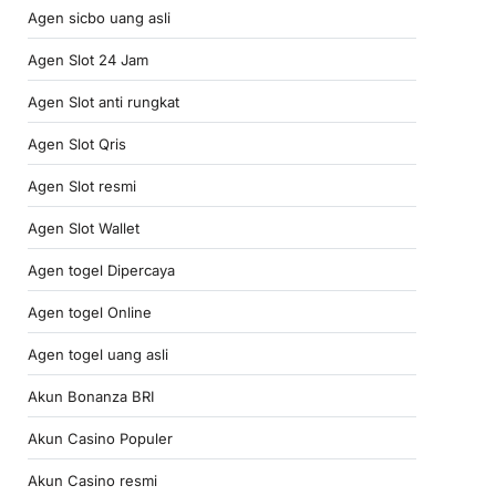
Agen sicbo uang asli
Agen Slot 24 Jam
Agen Slot anti rungkat
Agen Slot Qris
Agen Slot resmi
Agen Slot Wallet
Agen togel Dipercaya
Agen togel Online
Agen togel uang asli
Akun Bonanza BRI
Akun Casino Populer
Akun Casino resmi