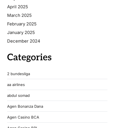
April 2025
March 2025
February 2025
January 2025
December 2024
Categories
2 bundesliga
aa airlines
abdul somad
Agen Bonanza Dana
Agen Casino BCA
Agen Casino BRI