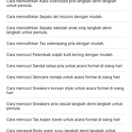
Cara memutihkan Kaos oversized pria langkah demi langkah
untuk pemula.
Cara memutihkan Sepatu lari mizuno dengan mudah.
Cara memutihkan Sepatu sekolah anak smp langkah demi
langkah untuk pemula.
Cara memutihkan Tas selempang pria dengan mudah.
Cara mencuci Pelembab wajah kulit kering dengan mudah.
Cara mencuci Sandal selop pria untuk acara formal di siang hari
Cara mencuci Skincare remaja untuk acara formal di siang hari
Cara mencuci Sneakers korean style untuk acara formal di siang
hari
Cara mencuci Sneakers pria casual langkah demi langkah untuk
pemula.
Cara mencuci Tas koper travel untuk acara formal di siang hari
Cara merawat Body wash susu langkah demi langkah untuk