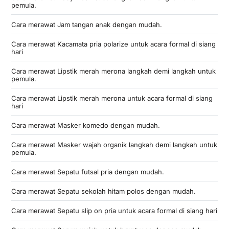
pemula.
Cara merawat Jam tangan anak dengan mudah.
Cara merawat Kacamata pria polarize untuk acara formal di siang
hari
Cara merawat Lipstik merah merona langkah demi langkah untuk
pemula.
Cara merawat Lipstik merah merona untuk acara formal di siang
hari
Cara merawat Masker komedo dengan mudah.
Cara merawat Masker wajah organik langkah demi langkah untuk
pemula.
Cara merawat Sepatu futsal pria dengan mudah.
Cara merawat Sepatu sekolah hitam polos dengan mudah.
Cara merawat Sepatu slip on pria untuk acara formal di siang hari