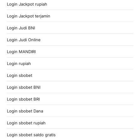
Login Jackpot rupiah
Login Jackpot terjamin
Login Judi BNI
Login Judi Online
Login MANDIRI
Login rupiah
Login sbobet
Login sbobet BNI
Login sbobet BRI
Login sbobet Dana
Login sbobet rupiah
Login sbobet saldo gratis