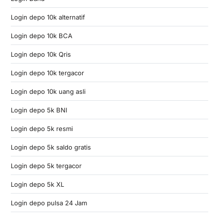
Login depo 10k alternatif
Login depo 10k BCA
Login depo 10k Qris
Login depo 10k tergacor
Login depo 10k uang asli
Login depo 5k BNI
Login depo 5k resmi
Login depo 5k saldo gratis
Login depo 5k tergacor
Login depo 5k XL
Login depo pulsa 24 Jam