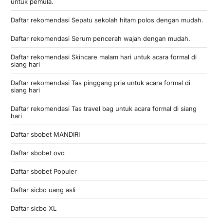
untuk pemula.
Daftar rekomendasi Sepatu sekolah hitam polos dengan mudah.
Daftar rekomendasi Serum pencerah wajah dengan mudah.
Daftar rekomendasi Skincare malam hari untuk acara formal di
siang hari
Daftar rekomendasi Tas pinggang pria untuk acara formal di
siang hari
Daftar rekomendasi Tas travel bag untuk acara formal di siang
hari
Daftar sbobet MANDIRI
Daftar sbobet ovo
Daftar sbobet Populer
Daftar sicbo uang asli
Daftar sicbo XL