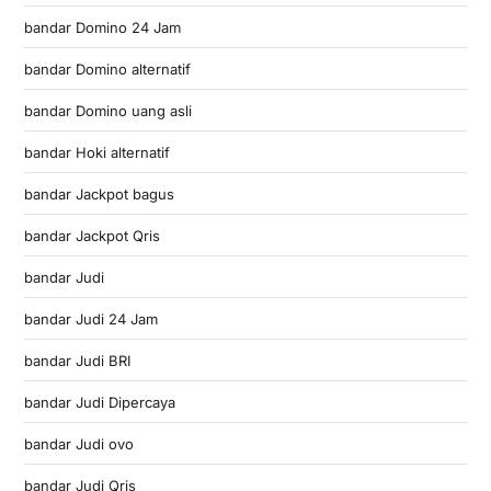
bandar Domino 24 Jam
bandar Domino alternatif
bandar Domino uang asli
bandar Hoki alternatif
bandar Jackpot bagus
bandar Jackpot Qris
bandar Judi
bandar Judi 24 Jam
bandar Judi BRI
bandar Judi Dipercaya
bandar Judi ovo
bandar Judi Qris