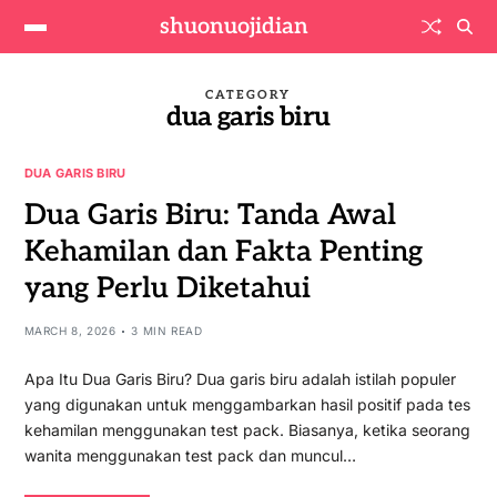
shuonuojidian
CATEGORY
dua garis biru
DUA GARIS BIRU
Dua Garis Biru: Tanda Awal
Kehamilan dan Fakta Penting
yang Perlu Diketahui
MARCH 8, 2026
3 MIN READ
Apa Itu Dua Garis Biru? Dua garis biru adalah istilah populer
yang digunakan untuk menggambarkan hasil positif pada tes
kehamilan menggunakan test pack. Biasanya, ketika seorang
wanita menggunakan test pack dan muncul…