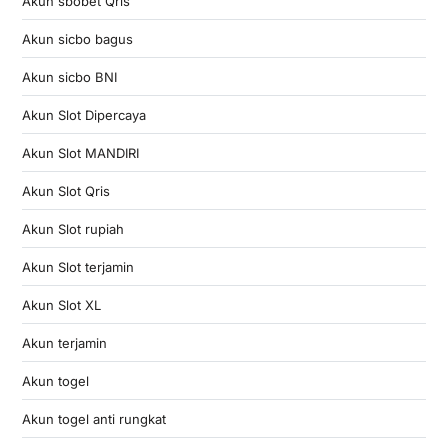
Akun sbobet Qris
Akun sicbo bagus
Akun sicbo BNI
Akun Slot Dipercaya
Akun Slot MANDIRI
Akun Slot Qris
Akun Slot rupiah
Akun Slot terjamin
Akun Slot XL
Akun terjamin
Akun togel
Akun togel anti rungkat