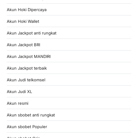
Akun Hoki Dipercaya
Akun Hoki Wallet
Akun Jackpot anti rungkat
Akun Jackpot BRI
Akun Jackpot MANDIRI
Akun Jackpot terbaik
Akun Judi telkomsel
Akun Judi XL
Akun resmi
Akun sbobet anti rungkat
Akun sbobet Populer