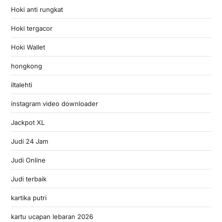
Hoki anti rungkat
Hoki tergacor
Hoki Wallet
hongkong
iltalehti
instagram video downloader
Jackpot XL
Judi 24 Jam
Judi Online
Judi terbaik
kartika putri
kartu ucapan lebaran 2026