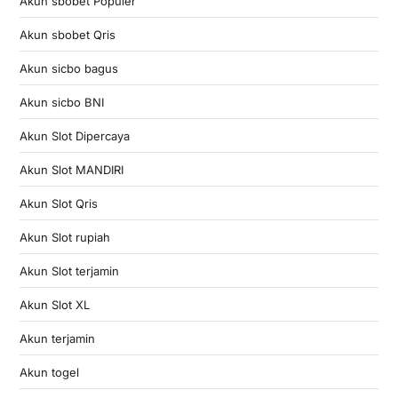
Akun sbobet Populer
Akun sbobet Qris
Akun sicbo bagus
Akun sicbo BNI
Akun Slot Dipercaya
Akun Slot MANDIRI
Akun Slot Qris
Akun Slot rupiah
Akun Slot terjamin
Akun Slot XL
Akun terjamin
Akun togel