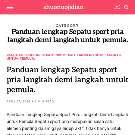
shuonuojidian
CATEGORY
Panduan lengkap Sepatu sport pria
langkah demi langkah untuk pemula.
PANDUAN LENGKAP SEPATU SPORT PRIA LANGKAH DEMI LANGKAH
UNTUK PEMULA.
Panduan lengkap Sepatu sport
pria langkah demi langkah untuk
pemula.
APRIL 21, 2026
3 MIN READ
Panduan Lengkap Sepatu Sport Pria: Langkah Demi Langkah
untuk Pemula Sepatu sport pria merupakan salah satu
elemen penting dalam gaya hidup aktif, tidak hanya untuk