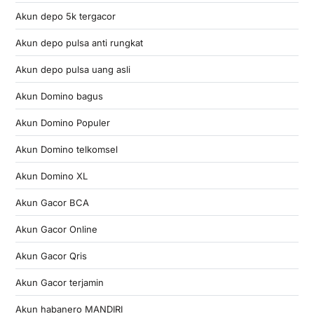
Akun depo 5k tergacor
Akun depo pulsa anti rungkat
Akun depo pulsa uang asli
Akun Domino bagus
Akun Domino Populer
Akun Domino telkomsel
Akun Domino XL
Akun Gacor BCA
Akun Gacor Online
Akun Gacor Qris
Akun Gacor terjamin
Akun habanero MANDIRI