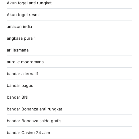
Akun togel anti rungkat
Akun togel resmi
amazon india
angkasa pura 1
ari lesmana
aurelie moeremans
bandar alternatif
bandar bagus
bandar BNI
bandar Bonanza anti rungkat
bandar Bonanza saldo gratis
bandar Casino 24 Jam