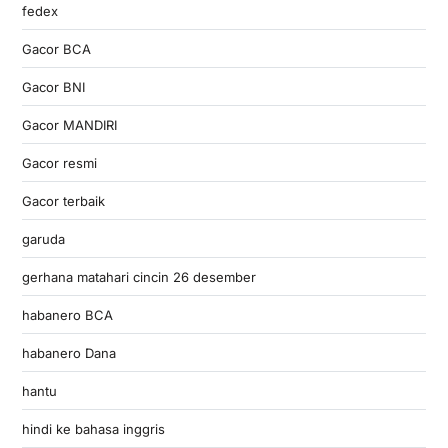
fedex
Gacor BCA
Gacor BNI
Gacor MANDIRI
Gacor resmi
Gacor terbaik
garuda
gerhana matahari cincin 26 desember
habanero BCA
habanero Dana
hantu
hindi ke bahasa inggris