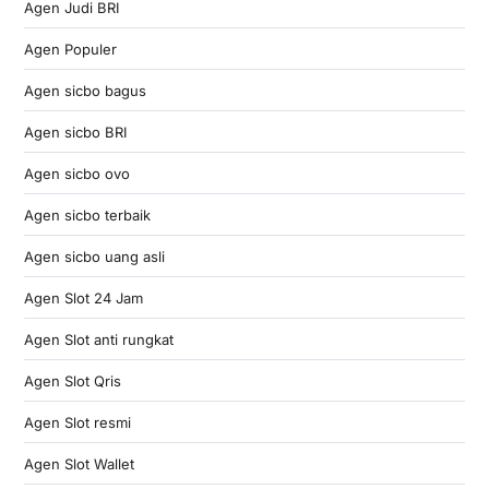
Agen Judi BRI
Agen Populer
Agen sicbo bagus
Agen sicbo BRI
Agen sicbo ovo
Agen sicbo terbaik
Agen sicbo uang asli
Agen Slot 24 Jam
Agen Slot anti rungkat
Agen Slot Qris
Agen Slot resmi
Agen Slot Wallet