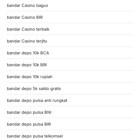
bandar Casino bagus
bandar Casino BRI
bandar Casino terbaik
bandar Casino terjitu
bandar depo 10k BCA
bandar depo 10k BRI
bandar depo 10k rupiah
bandar depo 5k saldo gratis
bandar depo pulsa anti rungkat
bandar depo pulsa BNI
bandar depo pulsa BRI
bandar depo pulsa telkomsel