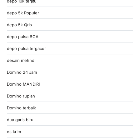
depo 10k terjitu
depo 5k Populer
depo 5k Qris
depo pulsa BCA
depo pulsa tergacor
desain mehndi
Domino 24 Jam
Domino MANDIRI
Domino rupiah
Domino terbaik
dua garis biru
es krim