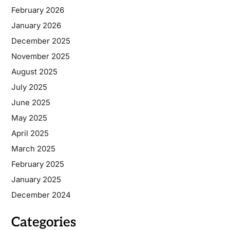
February 2026
January 2026
December 2025
November 2025
August 2025
July 2025
June 2025
May 2025
April 2025
March 2025
February 2025
January 2025
December 2024
Categories