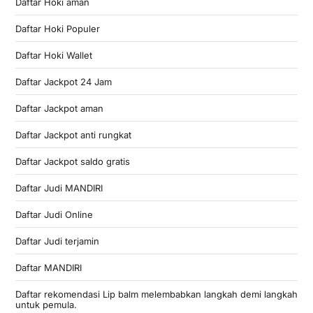
Daftar Hoki aman
Daftar Hoki Populer
Daftar Hoki Wallet
Daftar Jackpot 24 Jam
Daftar Jackpot aman
Daftar Jackpot anti rungkat
Daftar Jackpot saldo gratis
Daftar Judi MANDIRI
Daftar Judi Online
Daftar Judi terjamin
Daftar MANDIRI
Daftar rekomendasi Lip balm melembabkan langkah demi langkah
untuk pemula.