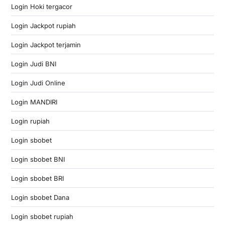
Login Hoki tergacor
Login Jackpot rupiah
Login Jackpot terjamin
Login Judi BNI
Login Judi Online
Login MANDIRI
Login rupiah
Login sbobet
Login sbobet BNI
Login sbobet BRI
Login sbobet Dana
Login sbobet rupiah