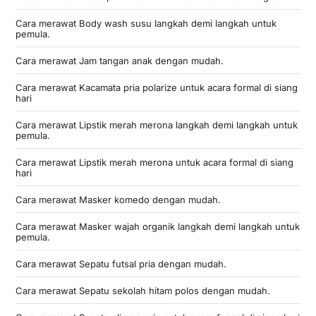
Cara merawat Body wash susu langkah demi langkah untuk
pemula.
Cara merawat Jam tangan anak dengan mudah.
Cara merawat Kacamata pria polarize untuk acara formal di siang
hari
Cara merawat Lipstik merah merona langkah demi langkah untuk
pemula.
Cara merawat Lipstik merah merona untuk acara formal di siang
hari
Cara merawat Masker komedo dengan mudah.
Cara merawat Masker wajah organik langkah demi langkah untuk
pemula.
Cara merawat Sepatu futsal pria dengan mudah.
Cara merawat Sepatu sekolah hitam polos dengan mudah.