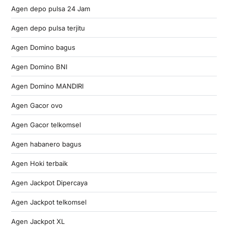
Agen depo pulsa 24 Jam
Agen depo pulsa terjitu
Agen Domino bagus
Agen Domino BNI
Agen Domino MANDIRI
Agen Gacor ovo
Agen Gacor telkomsel
Agen habanero bagus
Agen Hoki terbaik
Agen Jackpot Dipercaya
Agen Jackpot telkomsel
Agen Jackpot XL