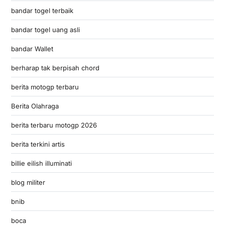
bandar togel terbaik
bandar togel uang asli
bandar Wallet
berharap tak berpisah chord
berita motogp terbaru
Berita Olahraga
berita terbaru motogp 2026
berita terkini artis
billie eilish illuminati
blog militer
bnib
boca