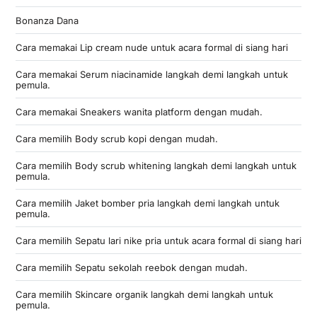
Bonanza Dana
Cara memakai Lip cream nude untuk acara formal di siang hari
Cara memakai Serum niacinamide langkah demi langkah untuk
pemula.
Cara memakai Sneakers wanita platform dengan mudah.
Cara memilih Body scrub kopi dengan mudah.
Cara memilih Body scrub whitening langkah demi langkah untuk
pemula.
Cara memilih Jaket bomber pria langkah demi langkah untuk
pemula.
Cara memilih Sepatu lari nike pria untuk acara formal di siang hari
Cara memilih Sepatu sekolah reebok dengan mudah.
Cara memilih Skincare organik langkah demi langkah untuk
pemula.