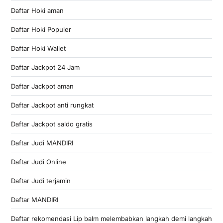
Daftar Hoki aman
Daftar Hoki Populer
Daftar Hoki Wallet
Daftar Jackpot 24 Jam
Daftar Jackpot aman
Daftar Jackpot anti rungkat
Daftar Jackpot saldo gratis
Daftar Judi MANDIRI
Daftar Judi Online
Daftar Judi terjamin
Daftar MANDIRI
Daftar rekomendasi Lip balm melembabkan langkah demi langkah