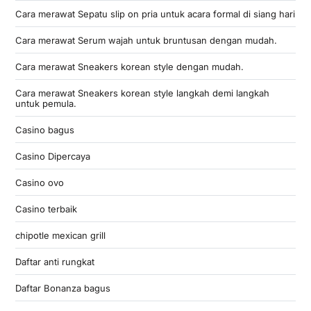
Cara merawat Sepatu slip on pria untuk acara formal di siang hari
Cara merawat Serum wajah untuk bruntusan dengan mudah.
Cara merawat Sneakers korean style dengan mudah.
Cara merawat Sneakers korean style langkah demi langkah
untuk pemula.
Casino bagus
Casino Dipercaya
Casino ovo
Casino terbaik
chipotle mexican grill
Daftar anti rungkat
Daftar Bonanza bagus