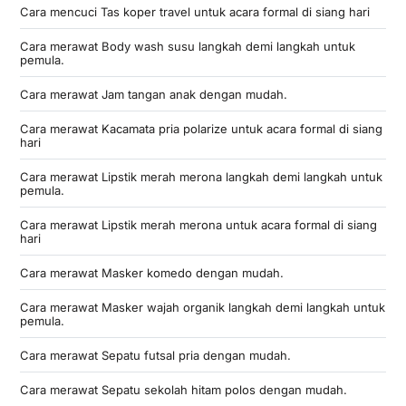
Cara mencuci Tas koper travel untuk acara formal di siang hari
Cara merawat Body wash susu langkah demi langkah untuk
pemula.
Cara merawat Jam tangan anak dengan mudah.
Cara merawat Kacamata pria polarize untuk acara formal di siang
hari
Cara merawat Lipstik merah merona langkah demi langkah untuk
pemula.
Cara merawat Lipstik merah merona untuk acara formal di siang
hari
Cara merawat Masker komedo dengan mudah.
Cara merawat Masker wajah organik langkah demi langkah untuk
pemula.
Cara merawat Sepatu futsal pria dengan mudah.
Cara merawat Sepatu sekolah hitam polos dengan mudah.