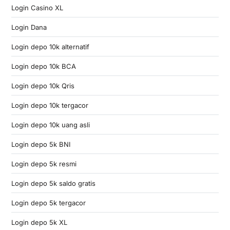
Login Casino XL
Login Dana
Login depo 10k alternatif
Login depo 10k BCA
Login depo 10k Qris
Login depo 10k tergacor
Login depo 10k uang asli
Login depo 5k BNI
Login depo 5k resmi
Login depo 5k saldo gratis
Login depo 5k tergacor
Login depo 5k XL