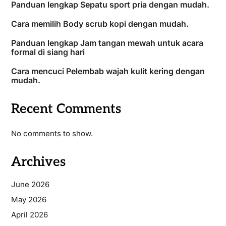
Panduan lengkap Sepatu sport pria dengan mudah.
Cara memilih Body scrub kopi dengan mudah.
Panduan lengkap Jam tangan mewah untuk acara
formal di siang hari
Cara mencuci Pelembab wajah kulit kering dengan
mudah.
Recent Comments
No comments to show.
Archives
June 2026
May 2026
April 2026