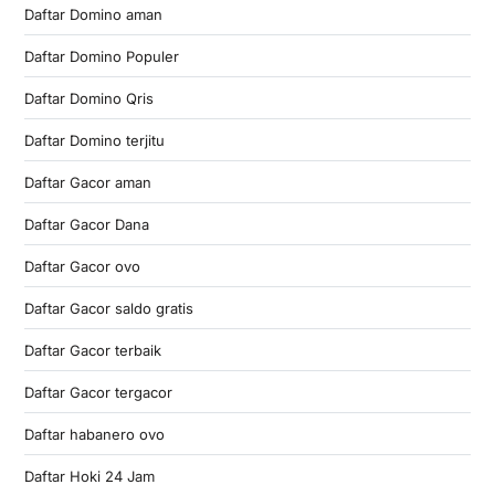
Daftar Domino aman
Daftar Domino Populer
Daftar Domino Qris
Daftar Domino terjitu
Daftar Gacor aman
Daftar Gacor Dana
Daftar Gacor ovo
Daftar Gacor saldo gratis
Daftar Gacor terbaik
Daftar Gacor tergacor
Daftar habanero ovo
Daftar Hoki 24 Jam