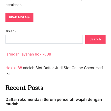
perolehan…
READ MORE
SEARCH
Search
jaringan layanan hokiku88
Hokiku88
adalah Slot Daftar Judi Slot Online Gacor Hari
Ini.
Recent Posts
Daftar rekomendasi Serum pencerah wajah dengan
mudah.