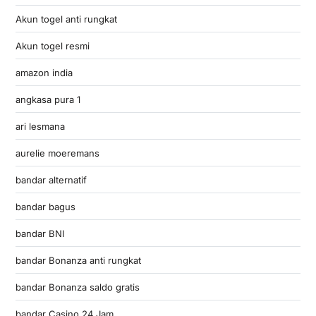
Akun togel anti rungkat
Akun togel resmi
amazon india
angkasa pura 1
ari lesmana
aurelie moeremans
bandar alternatif
bandar bagus
bandar BNI
bandar Bonanza anti rungkat
bandar Bonanza saldo gratis
bandar Casino 24 Jam