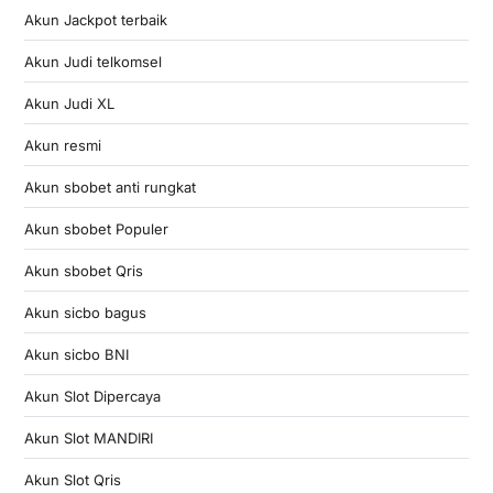
Akun Jackpot terbaik
Akun Judi telkomsel
Akun Judi XL
Akun resmi
Akun sbobet anti rungkat
Akun sbobet Populer
Akun sbobet Qris
Akun sicbo bagus
Akun sicbo BNI
Akun Slot Dipercaya
Akun Slot MANDIRI
Akun Slot Qris