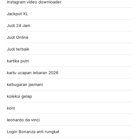
instagram video downloader
Jackpot XL
Judi 24 Jam
Judi Online
Judi terbaik
kartika putri
kartu ucapan lebaran 2026
kebugaran jasmani
koleksi gelap
kom
leonardo da vinci
Login Bonanza anti rungkat