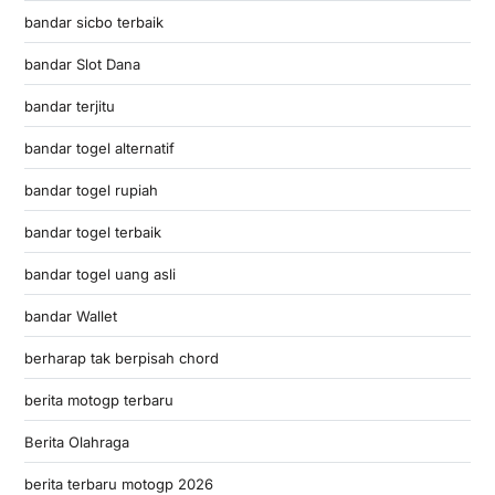
bandar sicbo terbaik
bandar Slot Dana
bandar terjitu
bandar togel alternatif
bandar togel rupiah
bandar togel terbaik
bandar togel uang asli
bandar Wallet
berharap tak berpisah chord
berita motogp terbaru
Berita Olahraga
berita terbaru motogp 2026