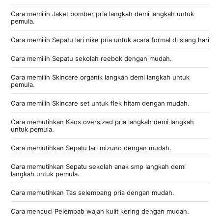
Cara memilih Jaket bomber pria langkah demi langkah untuk
pemula.
Cara memilih Sepatu lari nike pria untuk acara formal di siang hari
Cara memilih Sepatu sekolah reebok dengan mudah.
Cara memilih Skincare organik langkah demi langkah untuk
pemula.
Cara memilih Skincare set untuk flek hitam dengan mudah.
Cara memutihkan Kaos oversized pria langkah demi langkah
untuk pemula.
Cara memutihkan Sepatu lari mizuno dengan mudah.
Cara memutihkan Sepatu sekolah anak smp langkah demi
langkah untuk pemula.
Cara memutihkan Tas selempang pria dengan mudah.
Cara mencuci Pelembab wajah kulit kering dengan mudah.