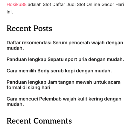
Hokiku88
adalah Slot Daftar Judi Slot Online Gacor Hari
Ini.
Recent Posts
Daftar rekomendasi Serum pencerah wajah dengan
mudah.
Panduan lengkap Sepatu sport pria dengan mudah.
Cara memilih Body scrub kopi dengan mudah.
Panduan lengkap Jam tangan mewah untuk acara
formal di siang hari
Cara mencuci Pelembab wajah kulit kering dengan
mudah.
Recent Comments