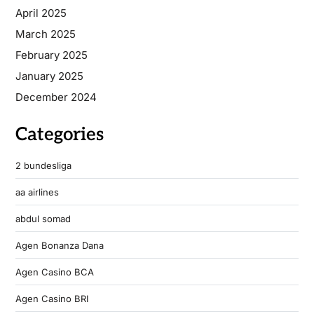
April 2025
March 2025
February 2025
January 2025
December 2024
Categories
2 bundesliga
aa airlines
abdul somad
Agen Bonanza Dana
Agen Casino BCA
Agen Casino BRI