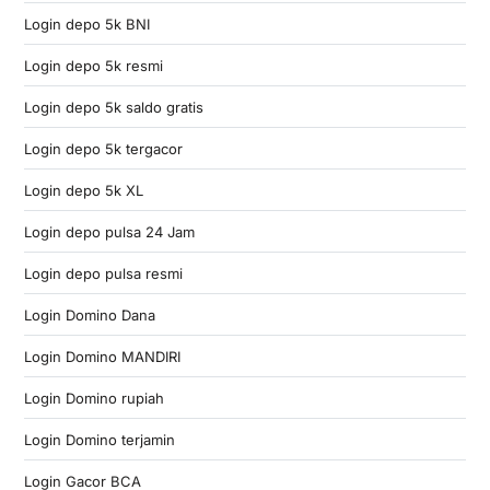
Login depo 5k BNI
Login depo 5k resmi
Login depo 5k saldo gratis
Login depo 5k tergacor
Login depo 5k XL
Login depo pulsa 24 Jam
Login depo pulsa resmi
Login Domino Dana
Login Domino MANDIRI
Login Domino rupiah
Login Domino terjamin
Login Gacor BCA