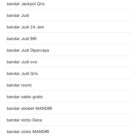
bandar Jackpot Qris
bandar Judi
bandar Judi 24 Jam
bandar Judi BRI
bandar Judi Dipercaya
bandar Judi ovo
bandar Judi Qris
bandar resmi
bandar saldo gratis
bandar sbobet MANDIRI
bandar sicbo Dana
bandar sicbo MANDIRI