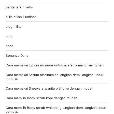
berita terkini artis
billie eilish illuminati
blog militer
bnib
boca
Bonanza Dana
Cara memakai Lip cream nude untuk acara formal di siang hari
Cara memakai Serum niacinamide langkah demi langkah untuk
pemula.
Cara memakai Sneakers wanita platform dengan mudah.
Cara memilih Body scrub kopi dengan mudah.
Cara memilih Body scrub whitening langkah demi langkah untuk
pemula.