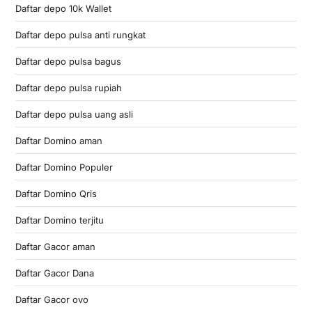
Daftar depo 10k Wallet
Daftar depo pulsa anti rungkat
Daftar depo pulsa bagus
Daftar depo pulsa rupiah
Daftar depo pulsa uang asli
Daftar Domino aman
Daftar Domino Populer
Daftar Domino Qris
Daftar Domino terjitu
Daftar Gacor aman
Daftar Gacor Dana
Daftar Gacor ovo