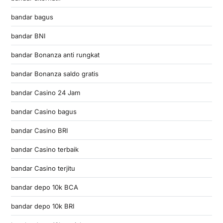
bandar bagus
bandar BNI
bandar Bonanza anti rungkat
bandar Bonanza saldo gratis
bandar Casino 24 Jam
bandar Casino bagus
bandar Casino BRI
bandar Casino terbaik
bandar Casino terjitu
bandar depo 10k BCA
bandar depo 10k BRI