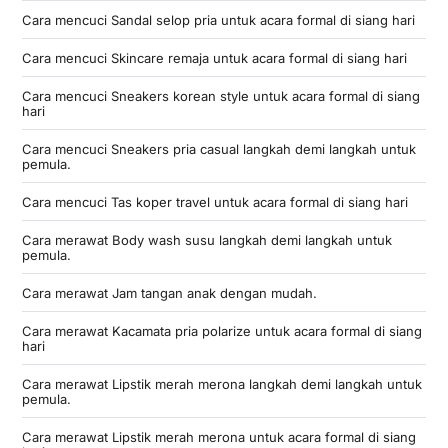
Cara mencuci Sandal selop pria untuk acara formal di siang hari
Cara mencuci Skincare remaja untuk acara formal di siang hari
Cara mencuci Sneakers korean style untuk acara formal di siang
hari
Cara mencuci Sneakers pria casual langkah demi langkah untuk
pemula.
Cara mencuci Tas koper travel untuk acara formal di siang hari
Cara merawat Body wash susu langkah demi langkah untuk
pemula.
Cara merawat Jam tangan anak dengan mudah.
Cara merawat Kacamata pria polarize untuk acara formal di siang
hari
Cara merawat Lipstik merah merona langkah demi langkah untuk
pemula.
Cara merawat Lipstik merah merona untuk acara formal di siang