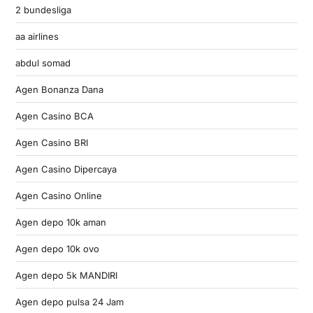
2 bundesliga
aa airlines
abdul somad
Agen Bonanza Dana
Agen Casino BCA
Agen Casino BRI
Agen Casino Dipercaya
Agen Casino Online
Agen depo 10k aman
Agen depo 10k ovo
Agen depo 5k MANDIRI
Agen depo pulsa 24 Jam