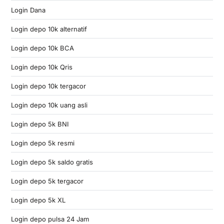
Login Dana
Login depo 10k alternatif
Login depo 10k BCA
Login depo 10k Qris
Login depo 10k tergacor
Login depo 10k uang asli
Login depo 5k BNI
Login depo 5k resmi
Login depo 5k saldo gratis
Login depo 5k tergacor
Login depo 5k XL
Login depo pulsa 24 Jam