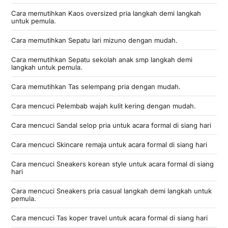
Cara memutihkan Kaos oversized pria langkah demi langkah
untuk pemula.
Cara memutihkan Sepatu lari mizuno dengan mudah.
Cara memutihkan Sepatu sekolah anak smp langkah demi
langkah untuk pemula.
Cara memutihkan Tas selempang pria dengan mudah.
Cara mencuci Pelembab wajah kulit kering dengan mudah.
Cara mencuci Sandal selop pria untuk acara formal di siang hari
Cara mencuci Skincare remaja untuk acara formal di siang hari
Cara mencuci Sneakers korean style untuk acara formal di siang
hari
Cara mencuci Sneakers pria casual langkah demi langkah untuk
pemula.
Cara mencuci Tas koper travel untuk acara formal di siang hari