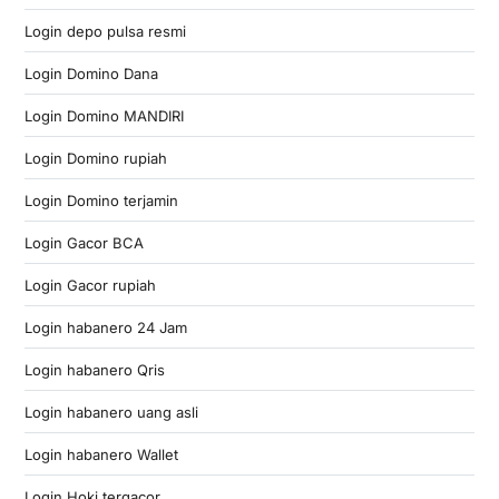
Login depo pulsa resmi
Login Domino Dana
Login Domino MANDIRI
Login Domino rupiah
Login Domino terjamin
Login Gacor BCA
Login Gacor rupiah
Login habanero 24 Jam
Login habanero Qris
Login habanero uang asli
Login habanero Wallet
Login Hoki tergacor