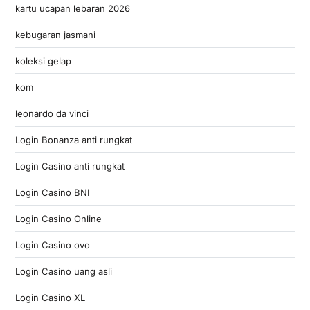
kartu ucapan lebaran 2026
kebugaran jasmani
koleksi gelap
kom
leonardo da vinci
Login Bonanza anti rungkat
Login Casino anti rungkat
Login Casino BNI
Login Casino Online
Login Casino ovo
Login Casino uang asli
Login Casino XL