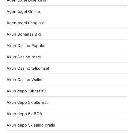
Agen togel Online
Agen togel uang asli
Akun Bonanza BRI
Akun Casino Populer
Akun Casino resmi
Akun Casino telkomsel
Akun Casino Wallet
Akun depo 10k terjitu
Akun depo 5k alternatif
Akun depo 5k BCA
Akun depo 5k saldo gratis