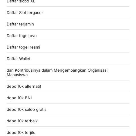
Daftar sicbo XL
Daftar Slot tergacor
Daftar terjamin
Daftar togel ovo
Daftar togel resmi
Daftar Wallet
dan Kontribusinya dalam Mengembangkan Organisasi
Mahasiswa
depo 10k alternatif
depo 10k BNI
depo 10k saldo gratis
depo 10k terbaik
depo 10k terjitu