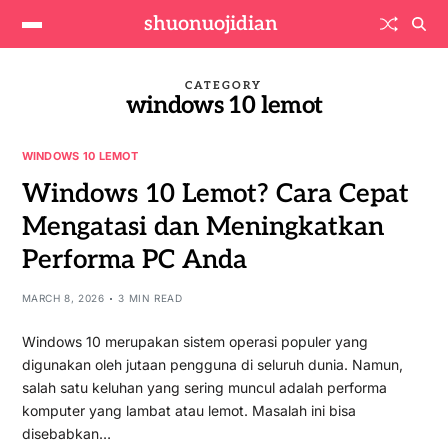
shuonuojidian
CATEGORY
windows 10 lemot
WINDOWS 10 LEMOT
Windows 10 Lemot? Cara Cepat
Mengatasi dan Meningkatkan
Performa PC Anda
MARCH 8, 2026
3 MIN READ
Windows 10 merupakan sistem operasi populer yang
digunakan oleh jutaan pengguna di seluruh dunia. Namun,
salah satu keluhan yang sering muncul adalah performa
komputer yang lambat atau lemot. Masalah ini bisa
disebabkan…