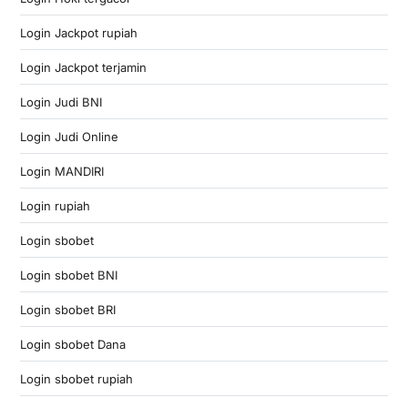
Login Jackpot rupiah
Login Jackpot terjamin
Login Judi BNI
Login Judi Online
Login MANDIRI
Login rupiah
Login sbobet
Login sbobet BNI
Login sbobet BRI
Login sbobet Dana
Login sbobet rupiah