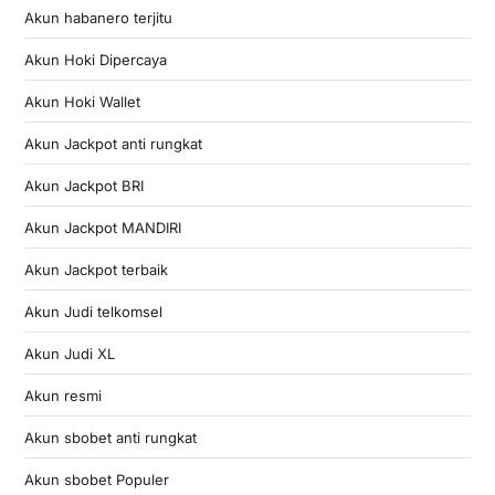
Akun habanero terjitu
Akun Hoki Dipercaya
Akun Hoki Wallet
Akun Jackpot anti rungkat
Akun Jackpot BRI
Akun Jackpot MANDIRI
Akun Jackpot terbaik
Akun Judi telkomsel
Akun Judi XL
Akun resmi
Akun sbobet anti rungkat
Akun sbobet Populer