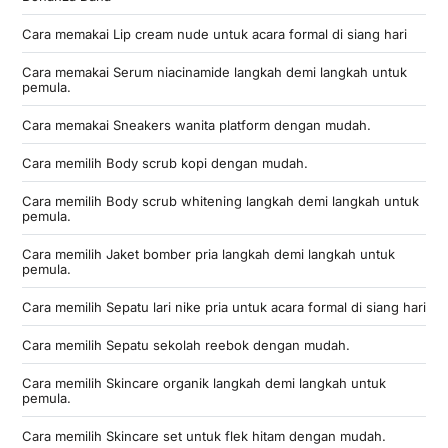
Cara memakai Lip cream nude untuk acara formal di siang hari
Cara memakai Serum niacinamide langkah demi langkah untuk
pemula.
Cara memakai Sneakers wanita platform dengan mudah.
Cara memilih Body scrub kopi dengan mudah.
Cara memilih Body scrub whitening langkah demi langkah untuk
pemula.
Cara memilih Jaket bomber pria langkah demi langkah untuk
pemula.
Cara memilih Sepatu lari nike pria untuk acara formal di siang hari
Cara memilih Sepatu sekolah reebok dengan mudah.
Cara memilih Skincare organik langkah demi langkah untuk
pemula.
Cara memilih Skincare set untuk flek hitam dengan mudah.