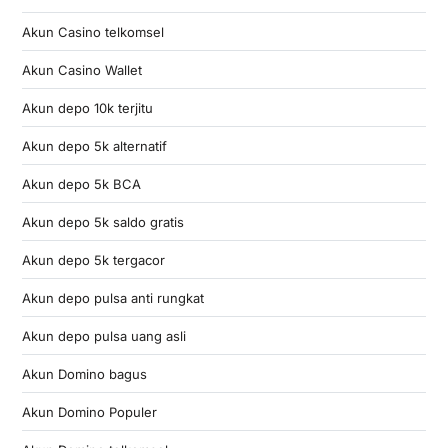
Akun Casino telkomsel
Akun Casino Wallet
Akun depo 10k terjitu
Akun depo 5k alternatif
Akun depo 5k BCA
Akun depo 5k saldo gratis
Akun depo 5k tergacor
Akun depo pulsa anti rungkat
Akun depo pulsa uang asli
Akun Domino bagus
Akun Domino Populer