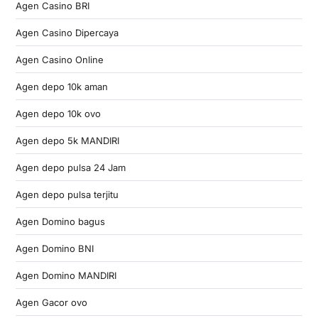
Agen Casino BRI
Agen Casino Dipercaya
Agen Casino Online
Agen depo 10k aman
Agen depo 10k ovo
Agen depo 5k MANDIRI
Agen depo pulsa 24 Jam
Agen depo pulsa terjitu
Agen Domino bagus
Agen Domino BNI
Agen Domino MANDIRI
Agen Gacor ovo