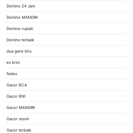
Domino 24 Jam
Domino MANDIRI
Domino rupiah
Domino terbaik
dua garis biru
es krim
fedex
Gacor BCA
Gacor BNI
Gacor MANDIRI
Gacor resmi
Gacor terbaik