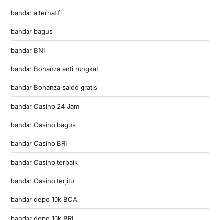
bandar alternatif
bandar bagus
bandar BNI
bandar Bonanza anti rungkat
bandar Bonanza saldo gratis
bandar Casino 24 Jam
bandar Casino bagus
bandar Casino BRI
bandar Casino terbaik
bandar Casino terjitu
bandar depo 10k BCA
bandar depo 10k BRI