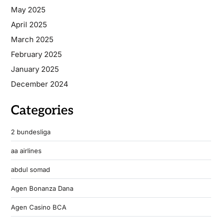
May 2025
April 2025
March 2025
February 2025
January 2025
December 2024
Categories
2 bundesliga
aa airlines
abdul somad
Agen Bonanza Dana
Agen Casino BCA