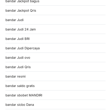
bandar Jackpot bagus
bandar Jackpot Qris
bandar Judi
bandar Judi 24 Jam
bandar Judi BRI
bandar Judi Dipercaya
bandar Judi ovo
bandar Judi Qris
bandar resmi
bandar saldo gratis
bandar sbobet MANDIRI
bandar sicbo Dana