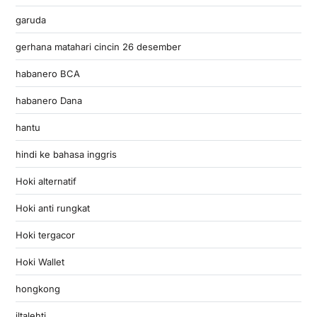
garuda
gerhana matahari cincin 26 desember
habanero BCA
habanero Dana
hantu
hindi ke bahasa inggris
Hoki alternatif
Hoki anti rungkat
Hoki tergacor
Hoki Wallet
hongkong
iltalehti