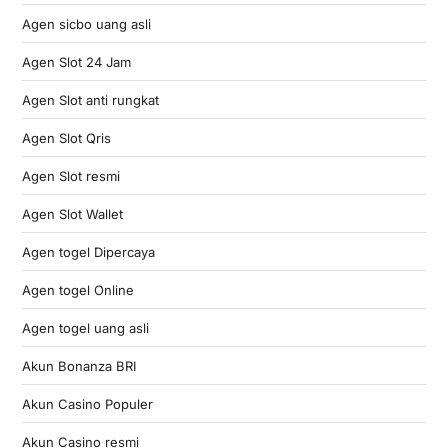
Agen sicbo uang asli
Agen Slot 24 Jam
Agen Slot anti rungkat
Agen Slot Qris
Agen Slot resmi
Agen Slot Wallet
Agen togel Dipercaya
Agen togel Online
Agen togel uang asli
Akun Bonanza BRI
Akun Casino Populer
Akun Casino resmi