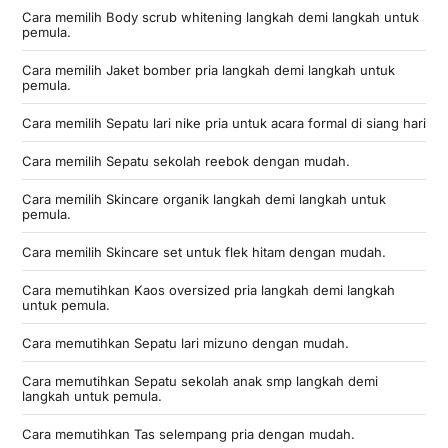
Cara memilih Body scrub whitening langkah demi langkah untuk
pemula.
Cara memilih Jaket bomber pria langkah demi langkah untuk
pemula.
Cara memilih Sepatu lari nike pria untuk acara formal di siang hari
Cara memilih Sepatu sekolah reebok dengan mudah.
Cara memilih Skincare organik langkah demi langkah untuk
pemula.
Cara memilih Skincare set untuk flek hitam dengan mudah.
Cara memutihkan Kaos oversized pria langkah demi langkah
untuk pemula.
Cara memutihkan Sepatu lari mizuno dengan mudah.
Cara memutihkan Sepatu sekolah anak smp langkah demi
langkah untuk pemula.
Cara memutihkan Tas selempang pria dengan mudah.