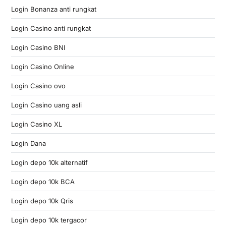
Login Bonanza anti rungkat
Login Casino anti rungkat
Login Casino BNI
Login Casino Online
Login Casino ovo
Login Casino uang asli
Login Casino XL
Login Dana
Login depo 10k alternatif
Login depo 10k BCA
Login depo 10k Qris
Login depo 10k tergacor