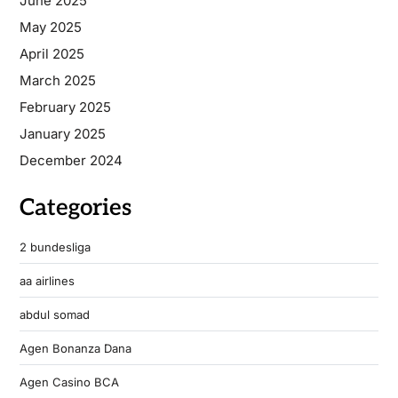
June 2025
May 2025
April 2025
March 2025
February 2025
January 2025
December 2024
Categories
2 bundesliga
aa airlines
abdul somad
Agen Bonanza Dana
Agen Casino BCA