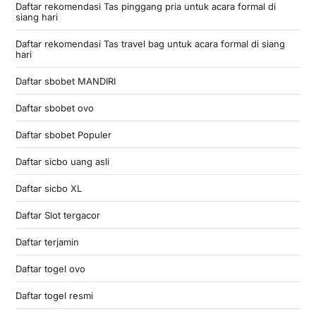
Daftar rekomendasi Tas pinggang pria untuk acara formal di
siang hari
Daftar rekomendasi Tas travel bag untuk acara formal di siang
hari
Daftar sbobet MANDIRI
Daftar sbobet ovo
Daftar sbobet Populer
Daftar sicbo uang asli
Daftar sicbo XL
Daftar Slot tergacor
Daftar terjamin
Daftar togel ovo
Daftar togel resmi