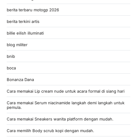
berita terbaru motogp 2026
berita terkini artis
billie eilish illuminati
blog militer
bnib
boca
Bonanza Dana
Cara memakai Lip cream nude untuk acara formal di siang hari
Cara memakai Serum niacinamide langkah demi langkah untuk
pemula.
Cara memakai Sneakers wanita platform dengan mudah.
Cara memilih Body scrub kopi dengan mudah.