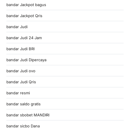
bandar Jackpot bagus
bandar Jackpot Qris
bandar Judi
bandar Judi 24 Jam
bandar Judi BRI
bandar Judi Dipercaya
bandar Judi ovo
bandar Judi Qris
bandar resmi
bandar saldo gratis
bandar sbobet MANDIRI
bandar sicbo Dana