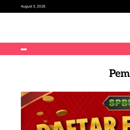
August 5, 2026
Pem