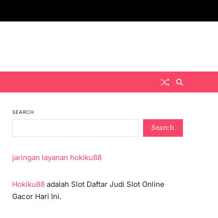
SEARCH
Search
jaringan layanan hokiku88
Hokiku88
adalah Slot Daftar Judi Slot Online
Gacor Hari Ini.