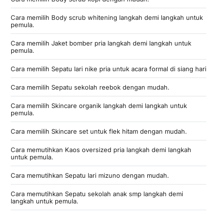
Cara memilih Body scrub whitening langkah demi langkah untuk
pemula.
Cara memilih Jaket bomber pria langkah demi langkah untuk
pemula.
Cara memilih Sepatu lari nike pria untuk acara formal di siang hari
Cara memilih Sepatu sekolah reebok dengan mudah.
Cara memilih Skincare organik langkah demi langkah untuk
pemula.
Cara memilih Skincare set untuk flek hitam dengan mudah.
Cara memutihkan Kaos oversized pria langkah demi langkah
untuk pemula.
Cara memutihkan Sepatu lari mizuno dengan mudah.
Cara memutihkan Sepatu sekolah anak smp langkah demi
langkah untuk pemula.