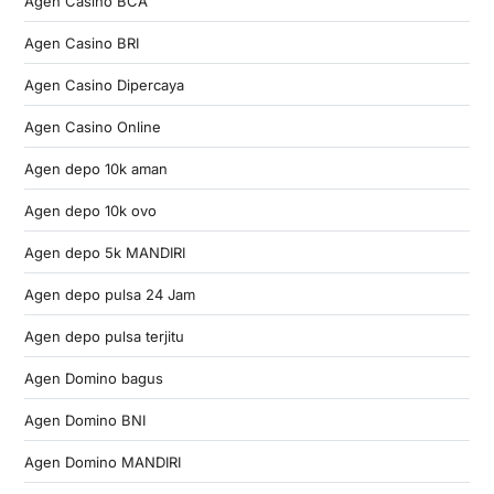
Agen Casino BCA
Agen Casino BRI
Agen Casino Dipercaya
Agen Casino Online
Agen depo 10k aman
Agen depo 10k ovo
Agen depo 5k MANDIRI
Agen depo pulsa 24 Jam
Agen depo pulsa terjitu
Agen Domino bagus
Agen Domino BNI
Agen Domino MANDIRI