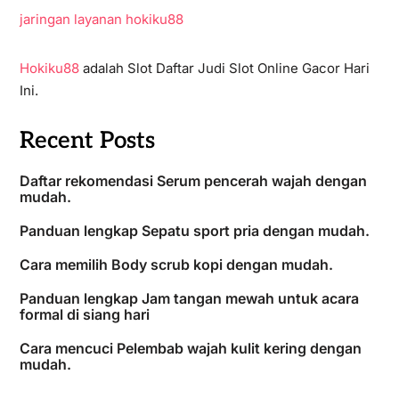
jaringan layanan hokiku88
Hokiku88
adalah Slot Daftar Judi Slot Online Gacor Hari
Ini.
Recent Posts
Daftar rekomendasi Serum pencerah wajah dengan
mudah.
Panduan lengkap Sepatu sport pria dengan mudah.
Cara memilih Body scrub kopi dengan mudah.
Panduan lengkap Jam tangan mewah untuk acara
formal di siang hari
Cara mencuci Pelembab wajah kulit kering dengan
mudah.