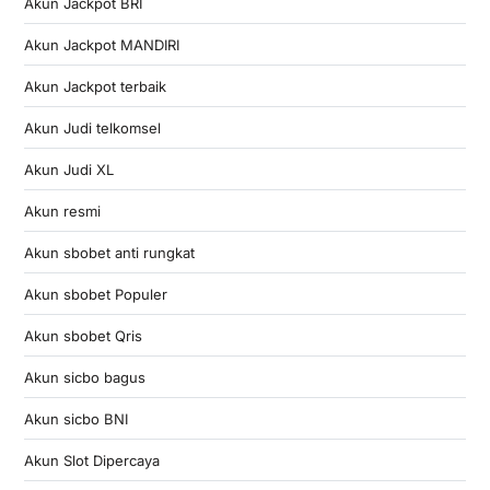
Akun Jackpot BRI
Akun Jackpot MANDIRI
Akun Jackpot terbaik
Akun Judi telkomsel
Akun Judi XL
Akun resmi
Akun sbobet anti rungkat
Akun sbobet Populer
Akun sbobet Qris
Akun sicbo bagus
Akun sicbo BNI
Akun Slot Dipercaya