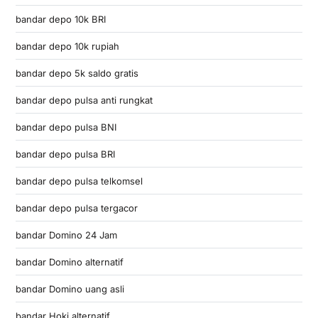
bandar depo 10k BRI
bandar depo 10k rupiah
bandar depo 5k saldo gratis
bandar depo pulsa anti rungkat
bandar depo pulsa BNI
bandar depo pulsa BRI
bandar depo pulsa telkomsel
bandar depo pulsa tergacor
bandar Domino 24 Jam
bandar Domino alternatif
bandar Domino uang asli
bandar Hoki alternatif