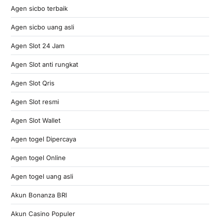
Agen sicbo terbaik
Agen sicbo uang asli
Agen Slot 24 Jam
Agen Slot anti rungkat
Agen Slot Qris
Agen Slot resmi
Agen Slot Wallet
Agen togel Dipercaya
Agen togel Online
Agen togel uang asli
Akun Bonanza BRI
Akun Casino Populer