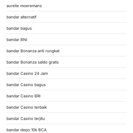
aurelie moeremans
bandar alternatif
bandar bagus
bandar BNI
bandar Bonanza anti rungkat
bandar Bonanza saldo gratis
bandar Casino 24 Jam
bandar Casino bagus
bandar Casino BRI
bandar Casino terbaik
bandar Casino terjitu
bandar depo 10k BCA