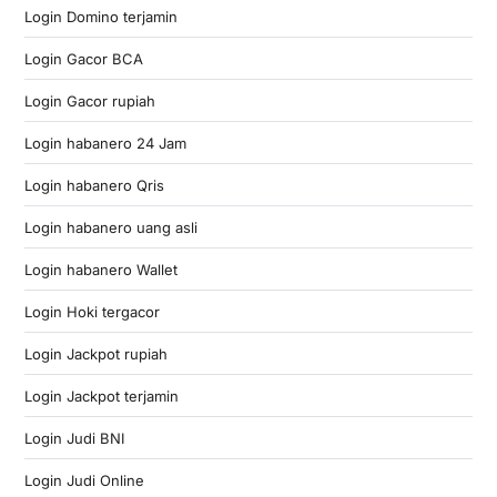
Login Domino terjamin
Login Gacor BCA
Login Gacor rupiah
Login habanero 24 Jam
Login habanero Qris
Login habanero uang asli
Login habanero Wallet
Login Hoki tergacor
Login Jackpot rupiah
Login Jackpot terjamin
Login Judi BNI
Login Judi Online