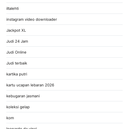
iltalehti
instagram video downloader
Jackpot XL
Judi 24 Jam
Judi Online
Judi terbaik
kartika putri
kartu ucapan lebaran 2026
kebugaran jasmani
koleksi gelap
kom
leonardo da vinci