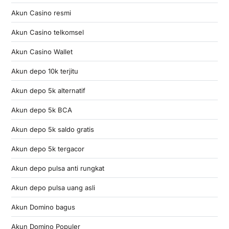
Akun Casino resmi
Akun Casino telkomsel
Akun Casino Wallet
Akun depo 10k terjitu
Akun depo 5k alternatif
Akun depo 5k BCA
Akun depo 5k saldo gratis
Akun depo 5k tergacor
Akun depo pulsa anti rungkat
Akun depo pulsa uang asli
Akun Domino bagus
Akun Domino Populer