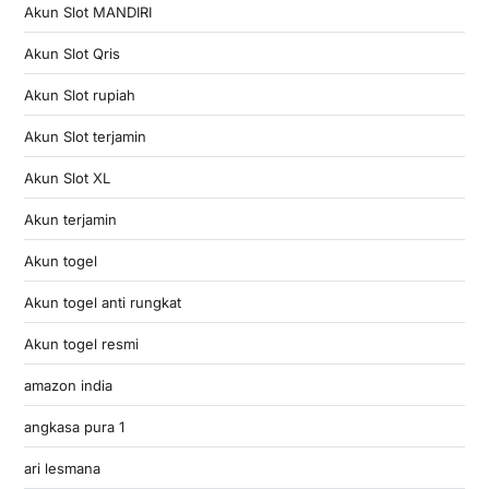
Akun Slot MANDIRI
Akun Slot Qris
Akun Slot rupiah
Akun Slot terjamin
Akun Slot XL
Akun terjamin
Akun togel
Akun togel anti rungkat
Akun togel resmi
amazon india
angkasa pura 1
ari lesmana