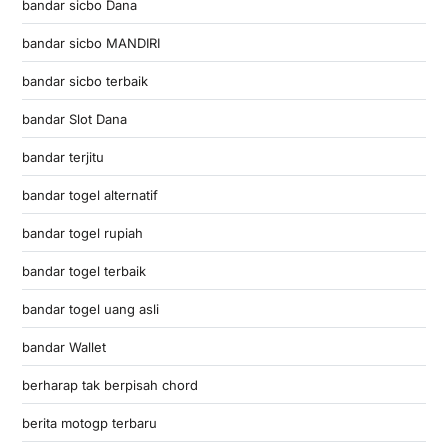
bandar sicbo Dana
bandar sicbo MANDIRI
bandar sicbo terbaik
bandar Slot Dana
bandar terjitu
bandar togel alternatif
bandar togel rupiah
bandar togel terbaik
bandar togel uang asli
bandar Wallet
berharap tak berpisah chord
berita motogp terbaru