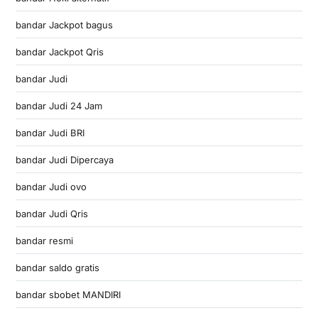
bandar Jackpot bagus
bandar Jackpot Qris
bandar Judi
bandar Judi 24 Jam
bandar Judi BRI
bandar Judi Dipercaya
bandar Judi ovo
bandar Judi Qris
bandar resmi
bandar saldo gratis
bandar sbobet MANDIRI