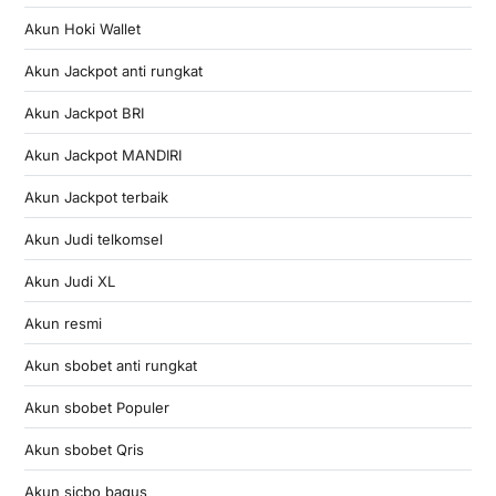
Akun Hoki Wallet
Akun Jackpot anti rungkat
Akun Jackpot BRI
Akun Jackpot MANDIRI
Akun Jackpot terbaik
Akun Judi telkomsel
Akun Judi XL
Akun resmi
Akun sbobet anti rungkat
Akun sbobet Populer
Akun sbobet Qris
Akun sicbo bagus