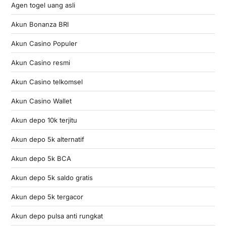
Agen togel uang asli
Akun Bonanza BRI
Akun Casino Populer
Akun Casino resmi
Akun Casino telkomsel
Akun Casino Wallet
Akun depo 10k terjitu
Akun depo 5k alternatif
Akun depo 5k BCA
Akun depo 5k saldo gratis
Akun depo 5k tergacor
Akun depo pulsa anti rungkat