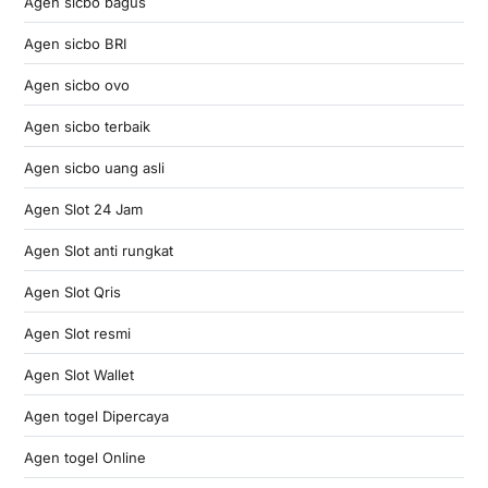
Agen sicbo bagus
Agen sicbo BRI
Agen sicbo ovo
Agen sicbo terbaik
Agen sicbo uang asli
Agen Slot 24 Jam
Agen Slot anti rungkat
Agen Slot Qris
Agen Slot resmi
Agen Slot Wallet
Agen togel Dipercaya
Agen togel Online