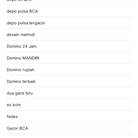
depo pulsa BCA
depo pulsa tergacor
desain mehndi
Domino 24 Jam
Domino MANDIRI
Domino rupiah
Domino terbaik
dua garis biru
es krim
fedex
Gacor BCA