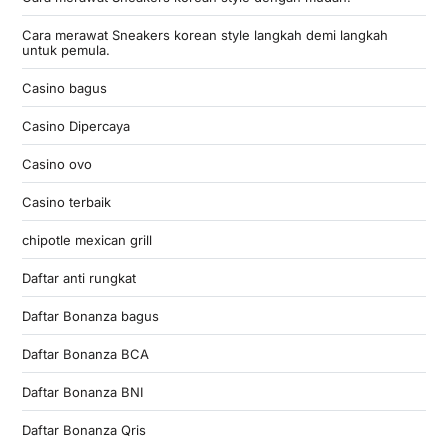
Cara merawat Sneakers korean style langkah demi langkah
untuk pemula.
Casino bagus
Casino Dipercaya
Casino ovo
Casino terbaik
chipotle mexican grill
Daftar anti rungkat
Daftar Bonanza bagus
Daftar Bonanza BCA
Daftar Bonanza BNI
Daftar Bonanza Qris