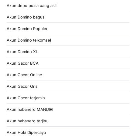
Akun depo pulsa uang asli
Akun Domino bagus
Akun Domino Populer
Akun Domino telkomsel
Akun Domino XL
Akun Gacor BCA
Akun Gacor Online
Akun Gacor Qris
Akun Gacor terjamin
Akun habanero MANDIRI
Akun habanero terjitu
Akun Hoki Dipercaya