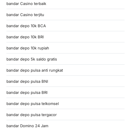
bandar Casino terbaik
bandar Casino terjitu
bandar depo 10k BCA
bandar depo 10k BRI
bandar depo 10k rupiah
bandar depo 5k saldo gratis
bandar depo pulsa anti rungkat
bandar depo pulsa BNI
bandar depo pulsa BRI
bandar depo pulsa telkomsel
bandar depo pulsa tergacor
bandar Domino 24 Jam