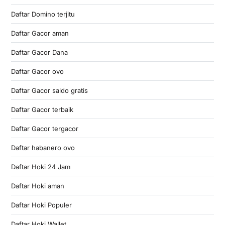
Daftar Domino terjitu
Daftar Gacor aman
Daftar Gacor Dana
Daftar Gacor ovo
Daftar Gacor saldo gratis
Daftar Gacor terbaik
Daftar Gacor tergacor
Daftar habanero ovo
Daftar Hoki 24 Jam
Daftar Hoki aman
Daftar Hoki Populer
Daftar Hoki Wallet