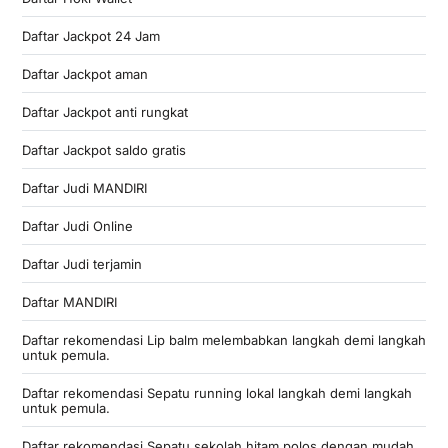
Daftar Jackpot 24 Jam
Daftar Jackpot aman
Daftar Jackpot anti rungkat
Daftar Jackpot saldo gratis
Daftar Judi MANDIRI
Daftar Judi Online
Daftar Judi terjamin
Daftar MANDIRI
Daftar rekomendasi Lip balm melembabkan langkah demi langkah
untuk pemula.
Daftar rekomendasi Sepatu running lokal langkah demi langkah
untuk pemula.
Daftar rekomendasi Sepatu sekolah hitam polos dengan mudah.