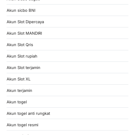
Akun sicbo BNI
Akun Slot Dipercaya
Akun Slot MANDIRI
Akun Slot Qris
Akun Slot rupiah
Akun Slot terjamin
Akun Slot XL
Akun terjamin
Akun togel
Akun togel anti rungkat
Akun togel resmi