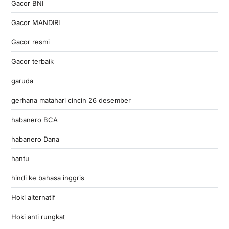
Gacor BNI
Gacor MANDIRI
Gacor resmi
Gacor terbaik
garuda
gerhana matahari cincin 26 desember
habanero BCA
habanero Dana
hantu
hindi ke bahasa inggris
Hoki alternatif
Hoki anti rungkat