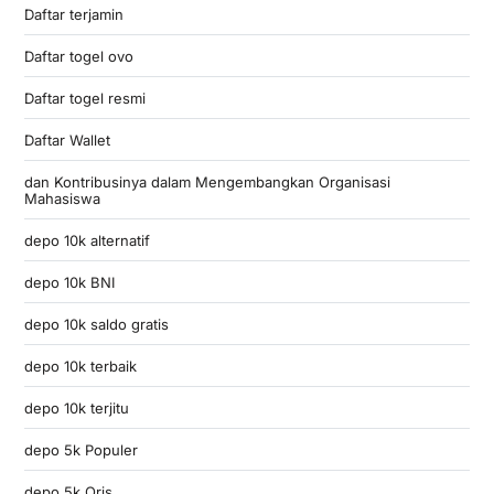
Daftar terjamin
Daftar togel ovo
Daftar togel resmi
Daftar Wallet
dan Kontribusinya dalam Mengembangkan Organisasi
Mahasiswa
depo 10k alternatif
depo 10k BNI
depo 10k saldo gratis
depo 10k terbaik
depo 10k terjitu
depo 5k Populer
depo 5k Qris