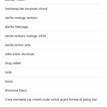
berharap tak berpisah chord
berita motogp terbaru
Berita Olahraga
berita terbaru motogp 2026
berita terkini artis
billie eilish illuminati
blog militer
bnib
boca
Bonanza Dana
Cara memakai Lip cream nude untuk acara formal di siang hari