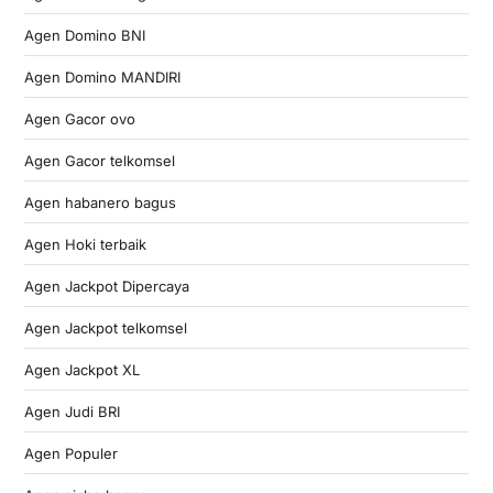
Agen Domino BNI
Agen Domino MANDIRI
Agen Gacor ovo
Agen Gacor telkomsel
Agen habanero bagus
Agen Hoki terbaik
Agen Jackpot Dipercaya
Agen Jackpot telkomsel
Agen Jackpot XL
Agen Judi BRI
Agen Populer