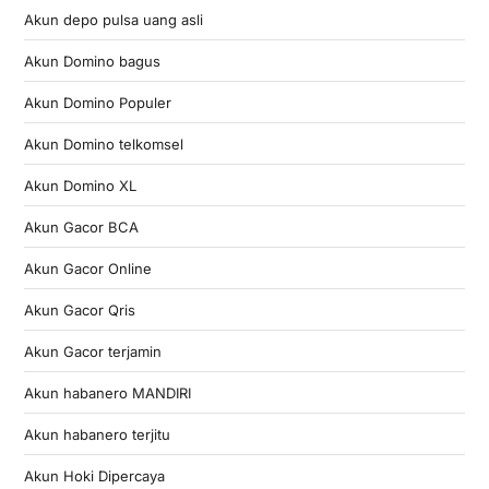
Akun depo pulsa uang asli
Akun Domino bagus
Akun Domino Populer
Akun Domino telkomsel
Akun Domino XL
Akun Gacor BCA
Akun Gacor Online
Akun Gacor Qris
Akun Gacor terjamin
Akun habanero MANDIRI
Akun habanero terjitu
Akun Hoki Dipercaya