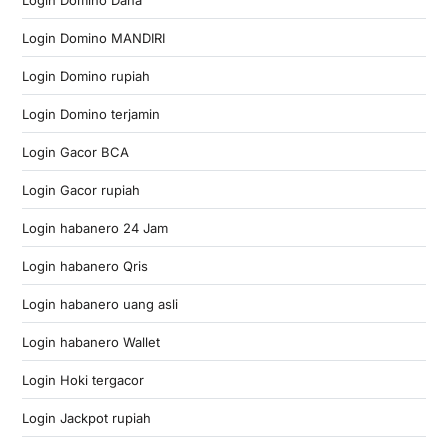
Login Domino MANDIRI
Login Domino rupiah
Login Domino terjamin
Login Gacor BCA
Login Gacor rupiah
Login habanero 24 Jam
Login habanero Qris
Login habanero uang asli
Login habanero Wallet
Login Hoki tergacor
Login Jackpot rupiah