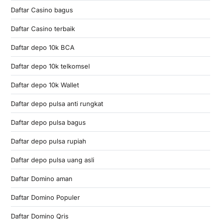
Daftar Casino bagus
Daftar Casino terbaik
Daftar depo 10k BCA
Daftar depo 10k telkomsel
Daftar depo 10k Wallet
Daftar depo pulsa anti rungkat
Daftar depo pulsa bagus
Daftar depo pulsa rupiah
Daftar depo pulsa uang asli
Daftar Domino aman
Daftar Domino Populer
Daftar Domino Qris