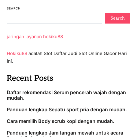
SEARCH
Search
jaringan layanan hokiku88
Hokiku88
adalah Slot Daftar Judi Slot Online Gacor Hari
Ini.
Recent Posts
Daftar rekomendasi Serum pencerah wajah dengan
mudah.
Panduan lengkap Sepatu sport pria dengan mudah.
Cara memilih Body scrub kopi dengan mudah.
Panduan lengkap Jam tangan mewah untuk acara