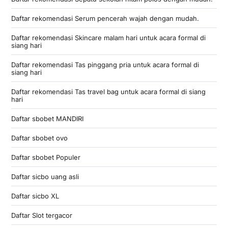
Daftar rekomendasi Serum pencerah wajah dengan mudah.
Daftar rekomendasi Skincare malam hari untuk acara formal di
siang hari
Daftar rekomendasi Tas pinggang pria untuk acara formal di
siang hari
Daftar rekomendasi Tas travel bag untuk acara formal di siang
hari
Daftar sbobet MANDIRI
Daftar sbobet ovo
Daftar sbobet Populer
Daftar sicbo uang asli
Daftar sicbo XL
Daftar Slot tergacor