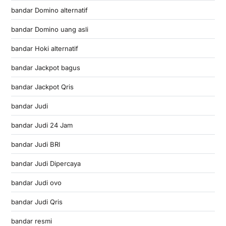
bandar Domino alternatif
bandar Domino uang asli
bandar Hoki alternatif
bandar Jackpot bagus
bandar Jackpot Qris
bandar Judi
bandar Judi 24 Jam
bandar Judi BRI
bandar Judi Dipercaya
bandar Judi ovo
bandar Judi Qris
bandar resmi