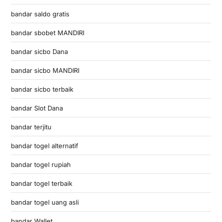
bandar saldo gratis
bandar sbobet MANDIRI
bandar sicbo Dana
bandar sicbo MANDIRI
bandar sicbo terbaik
bandar Slot Dana
bandar terjitu
bandar togel alternatif
bandar togel rupiah
bandar togel terbaik
bandar togel uang asli
bandar Wallet