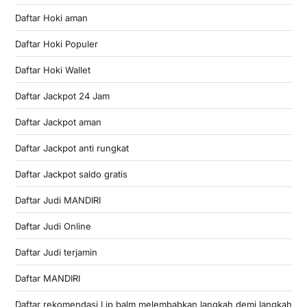
Daftar Hoki aman
Daftar Hoki Populer
Daftar Hoki Wallet
Daftar Jackpot 24 Jam
Daftar Jackpot aman
Daftar Jackpot anti rungkat
Daftar Jackpot saldo gratis
Daftar Judi MANDIRI
Daftar Judi Online
Daftar Judi terjamin
Daftar MANDIRI
Daftar rekomendasi Lip balm melembabkan langkah demi langkah