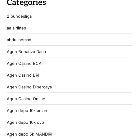
Categories
2 bundesliga
aa airlines
abdul somad
Agen Bonanza Dana
Agen Casino BCA
Agen Casino BRI
Agen Casino Dipercaya
Agen Casino Online
Agen depo 10k aman
Agen depo 10k ovo
Agen depo 5k MANDIRI