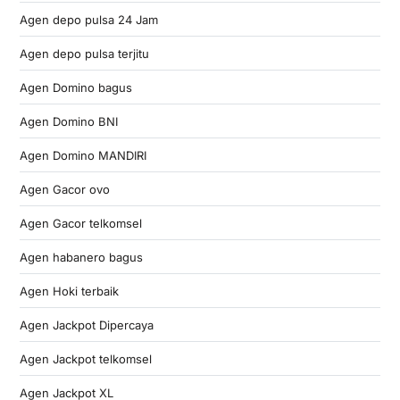
Agen depo pulsa 24 Jam
Agen depo pulsa terjitu
Agen Domino bagus
Agen Domino BNI
Agen Domino MANDIRI
Agen Gacor ovo
Agen Gacor telkomsel
Agen habanero bagus
Agen Hoki terbaik
Agen Jackpot Dipercaya
Agen Jackpot telkomsel
Agen Jackpot XL