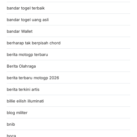
bandar togel terbaik
bandar togel uang asli
bandar Wallet
berharap tak berpisah chord
berita motogp terbaru
Berita Olahraga
berita terbaru motogp 2026
berita terkini artis
billie eilish illuminati
blog militer
bnib
boca