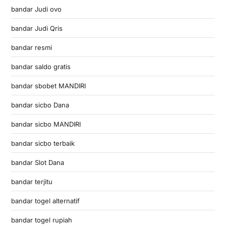
bandar Judi ovo
bandar Judi Qris
bandar resmi
bandar saldo gratis
bandar sbobet MANDIRI
bandar sicbo Dana
bandar sicbo MANDIRI
bandar sicbo terbaik
bandar Slot Dana
bandar terjitu
bandar togel alternatif
bandar togel rupiah