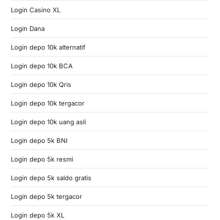
Login Casino XL
Login Dana
Login depo 10k alternatif
Login depo 10k BCA
Login depo 10k Qris
Login depo 10k tergacor
Login depo 10k uang asli
Login depo 5k BNI
Login depo 5k resmi
Login depo 5k saldo gratis
Login depo 5k tergacor
Login depo 5k XL