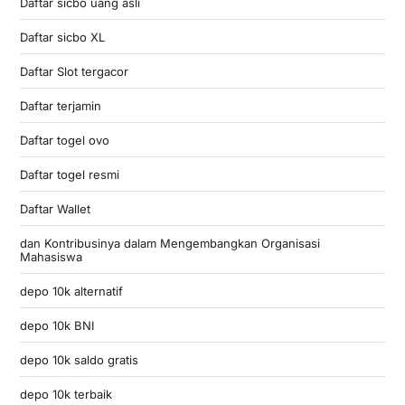
Daftar sicbo uang asli
Daftar sicbo XL
Daftar Slot tergacor
Daftar terjamin
Daftar togel ovo
Daftar togel resmi
Daftar Wallet
dan Kontribusinya dalam Mengembangkan Organisasi
Mahasiswa
depo 10k alternatif
depo 10k BNI
depo 10k saldo gratis
depo 10k terbaik