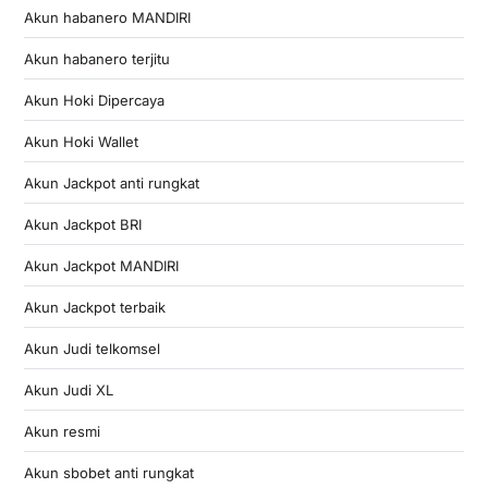
Akun habanero MANDIRI
Akun habanero terjitu
Akun Hoki Dipercaya
Akun Hoki Wallet
Akun Jackpot anti rungkat
Akun Jackpot BRI
Akun Jackpot MANDIRI
Akun Jackpot terbaik
Akun Judi telkomsel
Akun Judi XL
Akun resmi
Akun sbobet anti rungkat