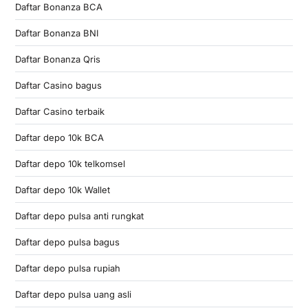
Daftar Bonanza BCA
Daftar Bonanza BNI
Daftar Bonanza Qris
Daftar Casino bagus
Daftar Casino terbaik
Daftar depo 10k BCA
Daftar depo 10k telkomsel
Daftar depo 10k Wallet
Daftar depo pulsa anti rungkat
Daftar depo pulsa bagus
Daftar depo pulsa rupiah
Daftar depo pulsa uang asli