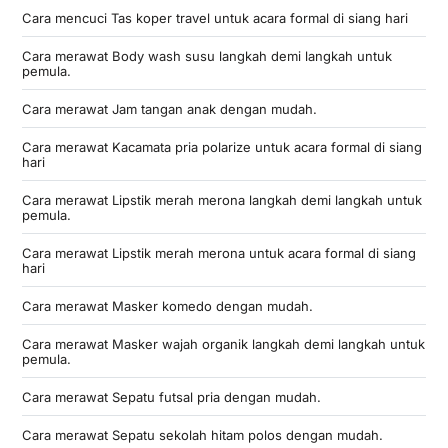
Cara mencuci Tas koper travel untuk acara formal di siang hari
Cara merawat Body wash susu langkah demi langkah untuk
pemula.
Cara merawat Jam tangan anak dengan mudah.
Cara merawat Kacamata pria polarize untuk acara formal di siang
hari
Cara merawat Lipstik merah merona langkah demi langkah untuk
pemula.
Cara merawat Lipstik merah merona untuk acara formal di siang
hari
Cara merawat Masker komedo dengan mudah.
Cara merawat Masker wajah organik langkah demi langkah untuk
pemula.
Cara merawat Sepatu futsal pria dengan mudah.
Cara merawat Sepatu sekolah hitam polos dengan mudah.