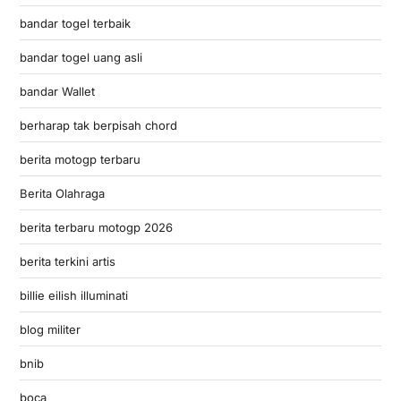
bandar togel terbaik
bandar togel uang asli
bandar Wallet
berharap tak berpisah chord
berita motogp terbaru
Berita Olahraga
berita terbaru motogp 2026
berita terkini artis
billie eilish illuminati
blog militer
bnib
boca