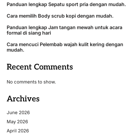
Panduan lengkap Sepatu sport pria dengan mudah.
Cara memilih Body scrub kopi dengan mudah.
Panduan lengkap Jam tangan mewah untuk acara
formal di siang hari
Cara mencuci Pelembab wajah kulit kering dengan
mudah.
Recent Comments
No comments to show.
Archives
June 2026
May 2026
April 2026