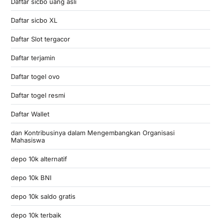
Daftar sicbo uang asli
Daftar sicbo XL
Daftar Slot tergacor
Daftar terjamin
Daftar togel ovo
Daftar togel resmi
Daftar Wallet
dan Kontribusinya dalam Mengembangkan Organisasi
Mahasiswa
depo 10k alternatif
depo 10k BNI
depo 10k saldo gratis
depo 10k terbaik