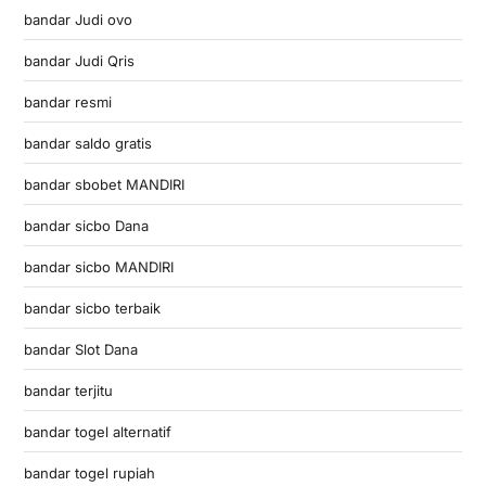
bandar Judi ovo
bandar Judi Qris
bandar resmi
bandar saldo gratis
bandar sbobet MANDIRI
bandar sicbo Dana
bandar sicbo MANDIRI
bandar sicbo terbaik
bandar Slot Dana
bandar terjitu
bandar togel alternatif
bandar togel rupiah