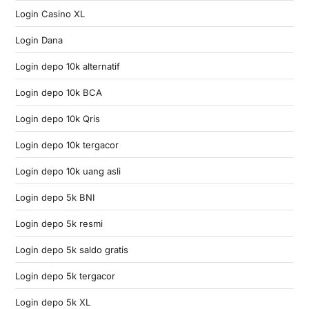
Login Casino XL
Login Dana
Login depo 10k alternatif
Login depo 10k BCA
Login depo 10k Qris
Login depo 10k tergacor
Login depo 10k uang asli
Login depo 5k BNI
Login depo 5k resmi
Login depo 5k saldo gratis
Login depo 5k tergacor
Login depo 5k XL