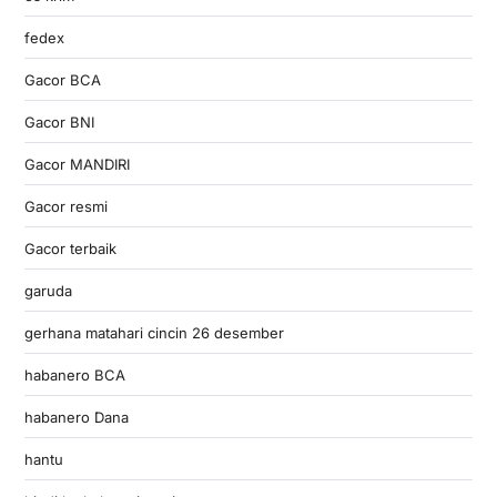
fedex
Gacor BCA
Gacor BNI
Gacor MANDIRI
Gacor resmi
Gacor terbaik
garuda
gerhana matahari cincin 26 desember
habanero BCA
habanero Dana
hantu