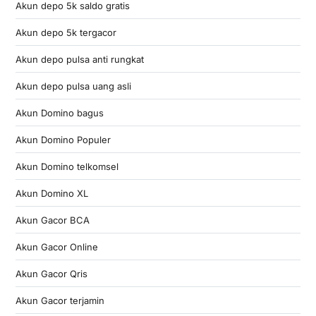
Akun depo 5k saldo gratis
Akun depo 5k tergacor
Akun depo pulsa anti rungkat
Akun depo pulsa uang asli
Akun Domino bagus
Akun Domino Populer
Akun Domino telkomsel
Akun Domino XL
Akun Gacor BCA
Akun Gacor Online
Akun Gacor Qris
Akun Gacor terjamin