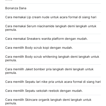
Bonanza Dana
Cara memakai Lip cream nude untuk acara formal di siang hari
Cara memakai Serum niacinamide langkah demi langkah untuk
pemula.
Cara memakai Sneakers wanita platform dengan mudah.
Cara memilih Body scrub kopi dengan mudah.
Cara memilih Body scrub whitening langkah demi langkah untuk
pemula.
Cara memilih Jaket bomber pria langkah demi langkah untuk
pemula.
Cara memilih Sepatu lari nike pria untuk acara formal di siang hari
Cara memilih Sepatu sekolah reebok dengan mudah.
Cara memilih Skincare organik langkah demi langkah untuk
pemula.