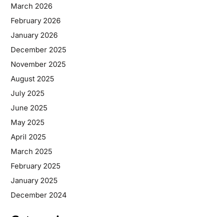
March 2026
February 2026
January 2026
December 2025
November 2025
August 2025
July 2025
June 2025
May 2025
April 2025
March 2025
February 2025
January 2025
December 2024