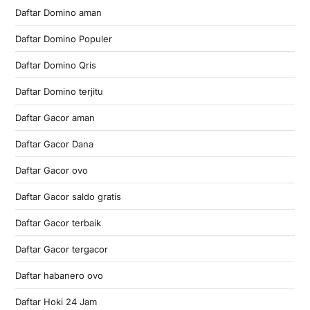
Daftar Domino aman
Daftar Domino Populer
Daftar Domino Qris
Daftar Domino terjitu
Daftar Gacor aman
Daftar Gacor Dana
Daftar Gacor ovo
Daftar Gacor saldo gratis
Daftar Gacor terbaik
Daftar Gacor tergacor
Daftar habanero ovo
Daftar Hoki 24 Jam