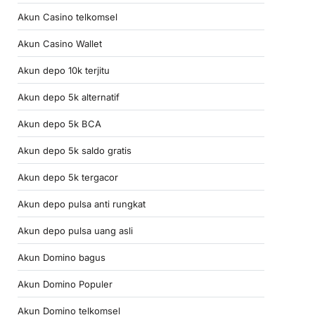
Akun Casino telkomsel
Akun Casino Wallet
Akun depo 10k terjitu
Akun depo 5k alternatif
Akun depo 5k BCA
Akun depo 5k saldo gratis
Akun depo 5k tergacor
Akun depo pulsa anti rungkat
Akun depo pulsa uang asli
Akun Domino bagus
Akun Domino Populer
Akun Domino telkomsel