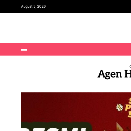
August 5, 2026
Agen H