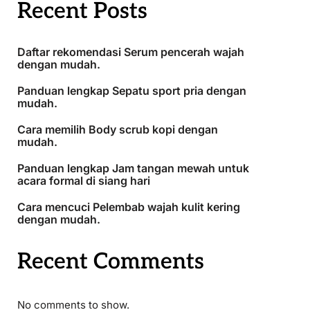
Recent Posts
Daftar rekomendasi Serum pencerah wajah
dengan mudah.
Panduan lengkap Sepatu sport pria dengan
mudah.
Cara memilih Body scrub kopi dengan
mudah.
Panduan lengkap Jam tangan mewah untuk
acara formal di siang hari
Cara mencuci Pelembab wajah kulit kering
dengan mudah.
Recent Comments
No comments to show.