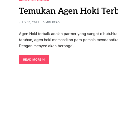
AGEN HOKI TERBAIK
Temukan Agen Hoki Terb
JULY 13, 2025
5 MIN READ
Agen Hoki terbaik adalah partner yang sangat dibutuhka
taruhan, agen hoki memastikan para pemain mendapat
Dengan menyediakan berbagai…
READ MORE