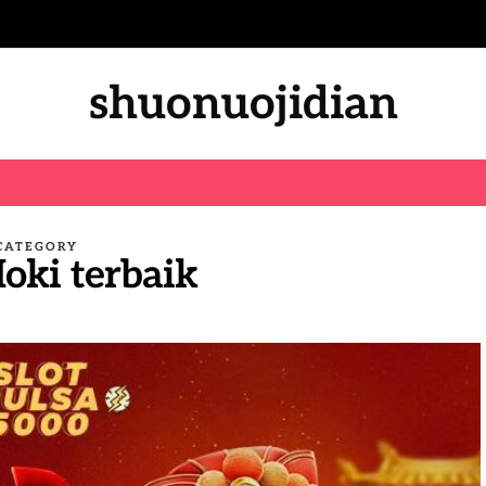
shuonuojidian
CATEGORY
oki terbaik