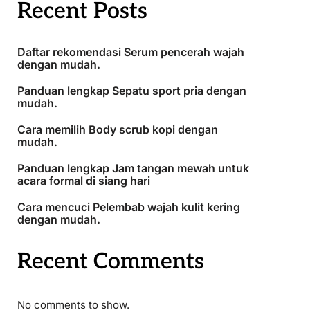
Recent Posts
Daftar rekomendasi Serum pencerah wajah
dengan mudah.
Panduan lengkap Sepatu sport pria dengan
mudah.
Cara memilih Body scrub kopi dengan
mudah.
Panduan lengkap Jam tangan mewah untuk
acara formal di siang hari
Cara mencuci Pelembab wajah kulit kering
dengan mudah.
Recent Comments
No comments to show.