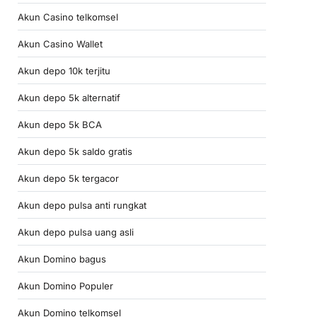
Akun Casino telkomsel
Akun Casino Wallet
Akun depo 10k terjitu
Akun depo 5k alternatif
Akun depo 5k BCA
Akun depo 5k saldo gratis
Akun depo 5k tergacor
Akun depo pulsa anti rungkat
Akun depo pulsa uang asli
Akun Domino bagus
Akun Domino Populer
Akun Domino telkomsel