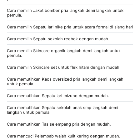
Cara memilih Jaket bomber pria langkah demi langkah untuk
pemula.
Cara memilih Sepatu lari nike pria untuk acara formal di siang hari
Cara memilih Sepatu sekolah reebok dengan mudah.
Cara memilih Skincare organik langkah demi langkah untuk
pemula.
Cara memilih Skincare set untuk flek hitam dengan mudah.
Cara memutihkan Kaos oversized pria langkah demi langkah
untuk pemula.
Cara memutihkan Sepatu lari mizuno dengan mudah.
Cara memutihkan Sepatu sekolah anak smp langkah demi
langkah untuk pemula.
Cara memutihkan Tas selempang pria dengan mudah.
Cara mencuci Pelembab wajah kulit kering dengan mudah.