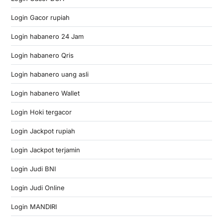
Login Gacor rupiah
Login habanero 24 Jam
Login habanero Qris
Login habanero uang asli
Login habanero Wallet
Login Hoki tergacor
Login Jackpot rupiah
Login Jackpot terjamin
Login Judi BNI
Login Judi Online
Login MANDIRI