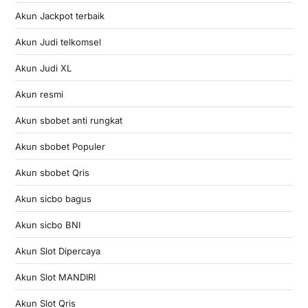
Akun Jackpot terbaik
Akun Judi telkomsel
Akun Judi XL
Akun resmi
Akun sbobet anti rungkat
Akun sbobet Populer
Akun sbobet Qris
Akun sicbo bagus
Akun sicbo BNI
Akun Slot Dipercaya
Akun Slot MANDIRI
Akun Slot Qris