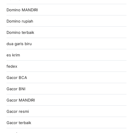
Domino MANDIRI
Domino rupiah
Domino terbaik
dua garis biru
es krim
fedex
Gacor BCA
Gacor BNI
Gacor MANDIRI
Gacor resmi
Gacor terbaik