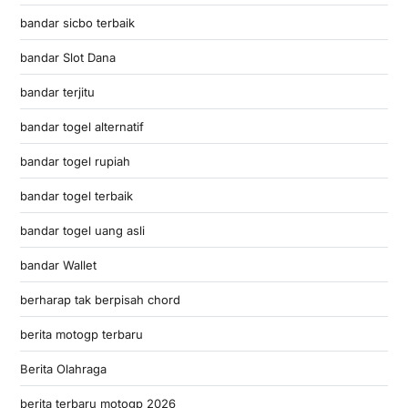
bandar sicbo terbaik
bandar Slot Dana
bandar terjitu
bandar togel alternatif
bandar togel rupiah
bandar togel terbaik
bandar togel uang asli
bandar Wallet
berharap tak berpisah chord
berita motogp terbaru
Berita Olahraga
berita terbaru motogp 2026