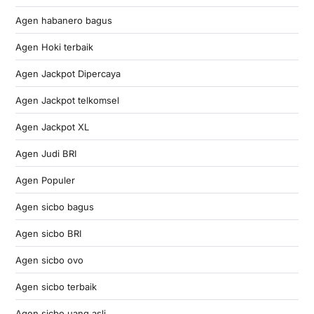
Agen habanero bagus
Agen Hoki terbaik
Agen Jackpot Dipercaya
Agen Jackpot telkomsel
Agen Jackpot XL
Agen Judi BRI
Agen Populer
Agen sicbo bagus
Agen sicbo BRI
Agen sicbo ovo
Agen sicbo terbaik
Agen sicbo uang asli