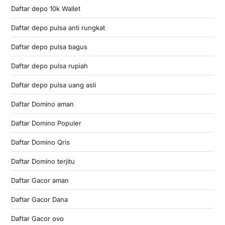
Daftar depo 10k Wallet
Daftar depo pulsa anti rungkat
Daftar depo pulsa bagus
Daftar depo pulsa rupiah
Daftar depo pulsa uang asli
Daftar Domino aman
Daftar Domino Populer
Daftar Domino Qris
Daftar Domino terjitu
Daftar Gacor aman
Daftar Gacor Dana
Daftar Gacor ovo