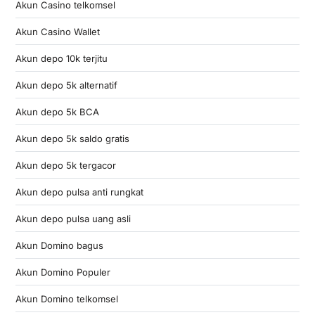
Akun Casino telkomsel
Akun Casino Wallet
Akun depo 10k terjitu
Akun depo 5k alternatif
Akun depo 5k BCA
Akun depo 5k saldo gratis
Akun depo 5k tergacor
Akun depo pulsa anti rungkat
Akun depo pulsa uang asli
Akun Domino bagus
Akun Domino Populer
Akun Domino telkomsel