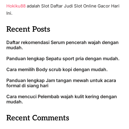
Hokiku88
adalah Slot Daftar Judi Slot Online Gacor Hari
Ini.
Recent Posts
Daftar rekomendasi Serum pencerah wajah dengan
mudah.
Panduan lengkap Sepatu sport pria dengan mudah.
Cara memilih Body scrub kopi dengan mudah.
Panduan lengkap Jam tangan mewah untuk acara
formal di siang hari
Cara mencuci Pelembab wajah kulit kering dengan
mudah.
Recent Comments