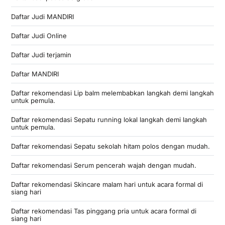
Daftar Judi MANDIRI
Daftar Judi Online
Daftar Judi terjamin
Daftar MANDIRI
Daftar rekomendasi Lip balm melembabkan langkah demi langkah
untuk pemula.
Daftar rekomendasi Sepatu running lokal langkah demi langkah
untuk pemula.
Daftar rekomendasi Sepatu sekolah hitam polos dengan mudah.
Daftar rekomendasi Serum pencerah wajah dengan mudah.
Daftar rekomendasi Skincare malam hari untuk acara formal di
siang hari
Daftar rekomendasi Tas pinggang pria untuk acara formal di
siang hari