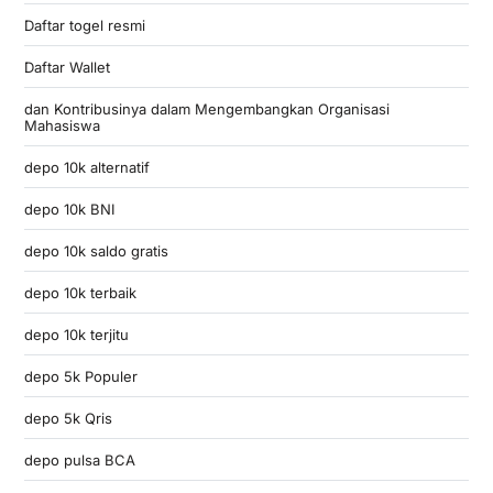
Daftar togel resmi
Daftar Wallet
dan Kontribusinya dalam Mengembangkan Organisasi
Mahasiswa
depo 10k alternatif
depo 10k BNI
depo 10k saldo gratis
depo 10k terbaik
depo 10k terjitu
depo 5k Populer
depo 5k Qris
depo pulsa BCA