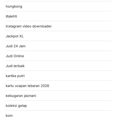
hongkong
iltalehti
instagram video downloader
Jackpot XL
Judi 24 Jam
Judi Online
Judi terbaik
kartika putri
kartu ucapan lebaran 2026
kebugaran jasmani
koleksi gelap
kom