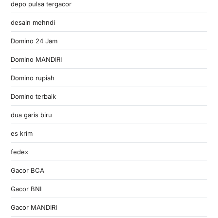
depo pulsa tergacor
desain mehndi
Domino 24 Jam
Domino MANDIRI
Domino rupiah
Domino terbaik
dua garis biru
es krim
fedex
Gacor BCA
Gacor BNI
Gacor MANDIRI