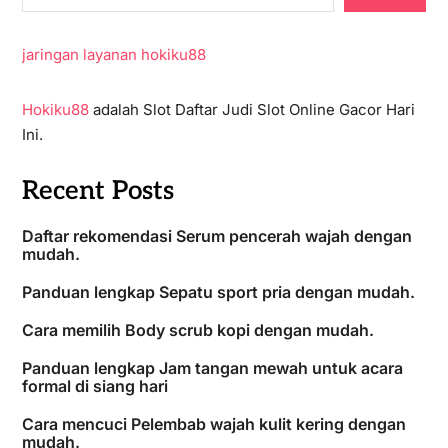
jaringan layanan hokiku88
Hokiku88
adalah Slot Daftar Judi Slot Online Gacor Hari
Ini.
Recent Posts
Daftar rekomendasi Serum pencerah wajah dengan
mudah.
Panduan lengkap Sepatu sport pria dengan mudah.
Cara memilih Body scrub kopi dengan mudah.
Panduan lengkap Jam tangan mewah untuk acara
formal di siang hari
Cara mencuci Pelembab wajah kulit kering dengan
mudah.