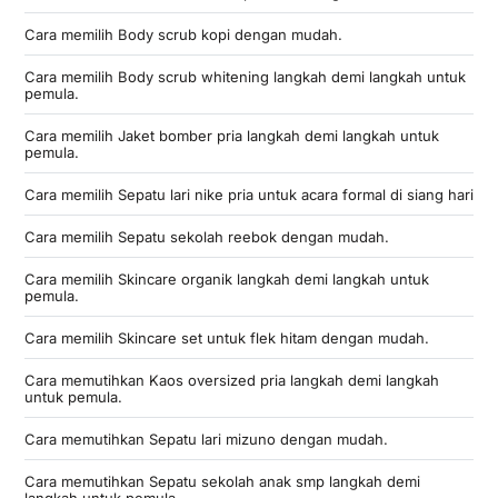
Cara memilih Body scrub kopi dengan mudah.
Cara memilih Body scrub whitening langkah demi langkah untuk
pemula.
Cara memilih Jaket bomber pria langkah demi langkah untuk
pemula.
Cara memilih Sepatu lari nike pria untuk acara formal di siang hari
Cara memilih Sepatu sekolah reebok dengan mudah.
Cara memilih Skincare organik langkah demi langkah untuk
pemula.
Cara memilih Skincare set untuk flek hitam dengan mudah.
Cara memutihkan Kaos oversized pria langkah demi langkah
untuk pemula.
Cara memutihkan Sepatu lari mizuno dengan mudah.
Cara memutihkan Sepatu sekolah anak smp langkah demi
langkah untuk pemula.