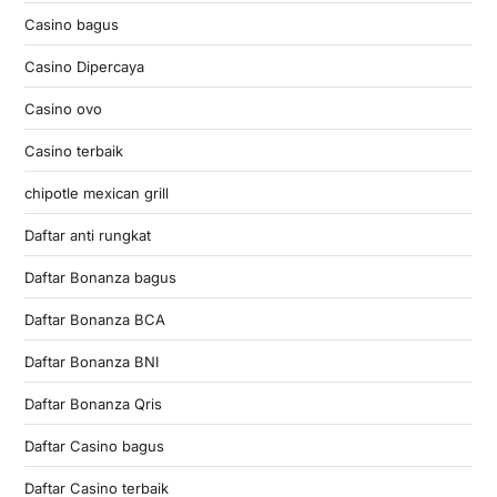
Casino bagus
Casino Dipercaya
Casino ovo
Casino terbaik
chipotle mexican grill
Daftar anti rungkat
Daftar Bonanza bagus
Daftar Bonanza BCA
Daftar Bonanza BNI
Daftar Bonanza Qris
Daftar Casino bagus
Daftar Casino terbaik