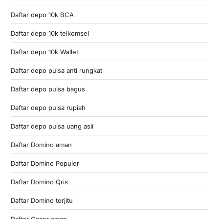
Daftar depo 10k BCA
Daftar depo 10k telkomsel
Daftar depo 10k Wallet
Daftar depo pulsa anti rungkat
Daftar depo pulsa bagus
Daftar depo pulsa rupiah
Daftar depo pulsa uang asli
Daftar Domino aman
Daftar Domino Populer
Daftar Domino Qris
Daftar Domino terjitu
Daftar Gacor aman