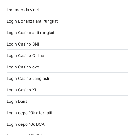
leonardo da vinci
Login Bonanza anti rungkat
Login Casino anti rungkat
Login Casino BNI
Login Casino Online
Login Casino ovo
Login Casino uang asli
Login Casino XL
Login Dana
Login depo 10k alternatif
Login depo 10k BCA