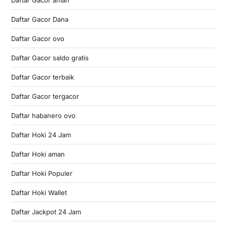
Daftar Gacor Dana
Daftar Gacor ovo
Daftar Gacor saldo gratis
Daftar Gacor terbaik
Daftar Gacor tergacor
Daftar habanero ovo
Daftar Hoki 24 Jam
Daftar Hoki aman
Daftar Hoki Populer
Daftar Hoki Wallet
Daftar Jackpot 24 Jam