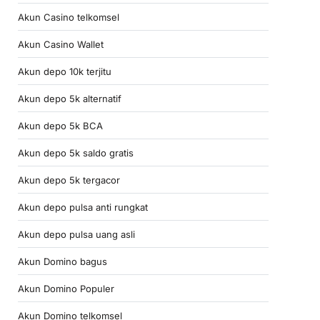
Akun Casino telkomsel
Akun Casino Wallet
Akun depo 10k terjitu
Akun depo 5k alternatif
Akun depo 5k BCA
Akun depo 5k saldo gratis
Akun depo 5k tergacor
Akun depo pulsa anti rungkat
Akun depo pulsa uang asli
Akun Domino bagus
Akun Domino Populer
Akun Domino telkomsel