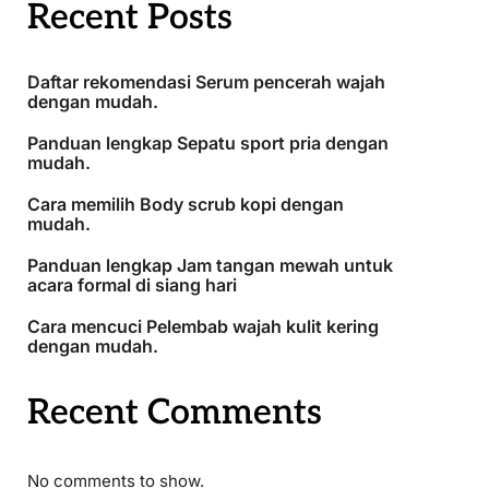
Recent Posts
Daftar rekomendasi Serum pencerah wajah
dengan mudah.
Panduan lengkap Sepatu sport pria dengan
mudah.
Cara memilih Body scrub kopi dengan
mudah.
Panduan lengkap Jam tangan mewah untuk
acara formal di siang hari
Cara mencuci Pelembab wajah kulit kering
dengan mudah.
Recent Comments
No comments to show.