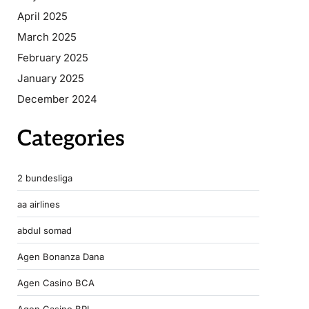
April 2025
March 2025
February 2025
January 2025
December 2024
Categories
2 bundesliga
aa airlines
abdul somad
Agen Bonanza Dana
Agen Casino BCA
Agen Casino BRI