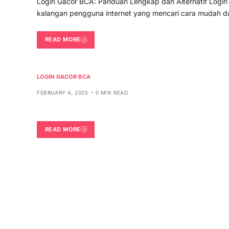
Login Gacor BCA: Panduan Lengkap dan Alternatif Login
kalangan pengguna internet yang mencari cara mudah 
READ MORE
LOGIN GACOR BCA
FEBRUARY 4, 2025
0 MIN READ
READ MORE