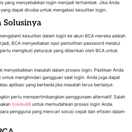
s yang menyebabkan login menjadi terhambat. Jika Anda
 yang dapat dicoba untuk mengatasi kesulitan login.
 Solusinya
engalami kesulitan dalam login ke akun BCA mereka adalah
terjadi, BCA menyediakan opsi pemulihan password melalui
 perlu mengikuti petunjuk yang diberikan oleh BCA untuk
dapat menyebabkan masalah dalam proses login. Pastikan Anda
 untuk menghindari gangguan saat login. Anda juga dapat
u aplikasi yang berbeda jika masalah terus berlanjut.
ngkin perlu mempertimbangkan penggunaan alternatif. Salah
unakan
hokiku88
untuk memudahkan proses login Anda.
para pengguna yang mencari solusi cepat dan efisien dalam
 BCA