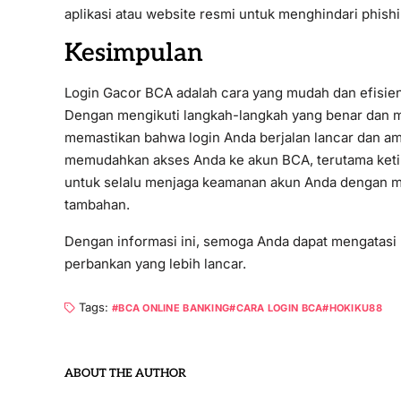
aplikasi atau website resmi untuk menghindari phis
Kesimpulan
Login Gacor BCA adalah cara yang mudah dan efisie
Dengan mengikuti langkah-langkah yang benar dan me
memastikan bahwa login Anda berjalan lancar dan 
memudahkan akses Anda ke akun BCA, terutama keti
untuk selalu menjaga keamanan akun Anda dengan m
tambahan.
Dengan informasi ini, semoga Anda dapat mengatas
perbankan yang lebih lancar.
Tags:
BCA ONLINE BANKING
CARA LOGIN BCA
HOKIKU88
ABOUT THE AUTHOR