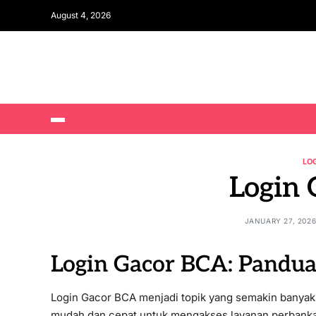
August 4, 2026
LO
Login
JANUARY 27, 202
Login Gacor BCA: Pandua
Login Gacor BCA menjadi topik yang semakin banyak 
mudah dan cepat untuk mengakses layanan perbankan 