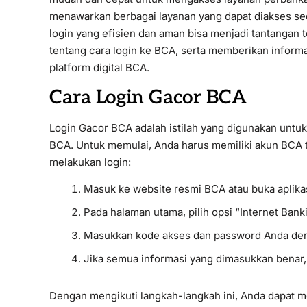
menawarkan berbagai layanan yang dapat diakses se
login yang efisien dan aman bisa menjadi tantangan 
tentang cara login ke BCA, serta memberikan inform
platform digital BCA.
Cara Login Gacor BCA
Login Gacor BCA adalah istilah yang digunakan untu
BCA. Untuk memulai, Anda harus memiliki akun BCA t
melakukan login:
Masuk ke website resmi BCA atau buka aplika
Pada halaman utama, pilih opsi “Internet Bank
Masukkan kode akses dan password Anda den
Jika semua informasi yang dimasukkan benar,
Dengan mengikuti langkah-langkah ini, Anda dapat