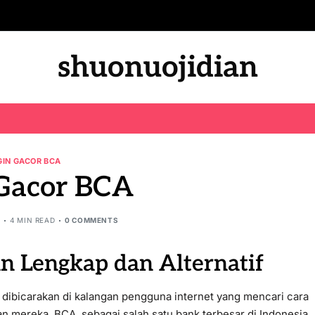
shuonuojidian
GIN GACOR BCA
 Gacor BCA
6
4 MIN READ
0 COMMENTS
n Lengkap dan Alternatif
dibicarakan di kalangan pengguna internet yang mencari cara
mereka. BCA, sebagai salah satu bank terbesar di Indonesia,