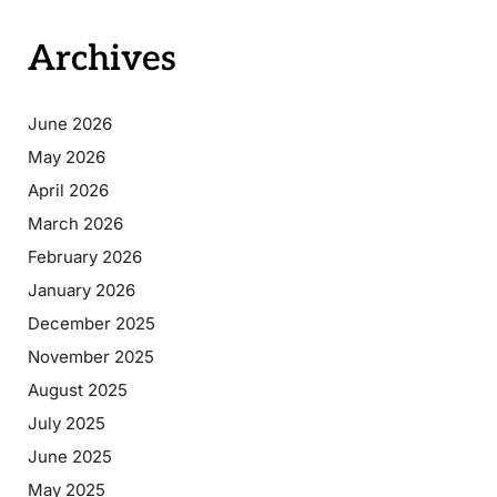
Archives
June 2026
May 2026
April 2026
March 2026
February 2026
January 2026
December 2025
November 2025
August 2025
July 2025
June 2025
May 2025