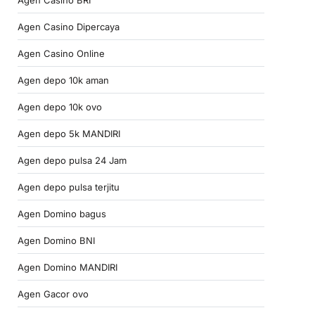
Agen Casino Dipercaya
Agen Casino Online
Agen depo 10k aman
Agen depo 10k ovo
Agen depo 5k MANDIRI
Agen depo pulsa 24 Jam
Agen depo pulsa terjitu
Agen Domino bagus
Agen Domino BNI
Agen Domino MANDIRI
Agen Gacor ovo