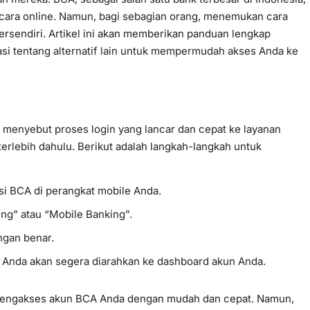
cara online. Namun, bagi sebagian orang, menemukan cara
tersendiri. Artikel ini akan memberikan panduan lengkap
asi tentang alternatif lain untuk mempermudah akses Anda ke
k menyebut proses login yang lancar dan cepat ke layanan
erlebih dahulu. Berikut adalah langkah-langkah untuk
si BCA di perangkat mobile Anda.
ing” atau “Mobile Banking”.
gan benar.
 Anda akan segera diarahkan ke dashboard akun Anda.
 mengakses akun BCA Anda dengan mudah dan cepat. Namun,