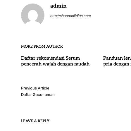
admin
http://shuonuojidian.com
MORE FROM AUTHOR
Daftar rekomendasi Serum
Panduan len
pencerah wajah dengan mudah.
pria dengan
Previous Article
Daftar Gacor aman
LEAVE A REPLY