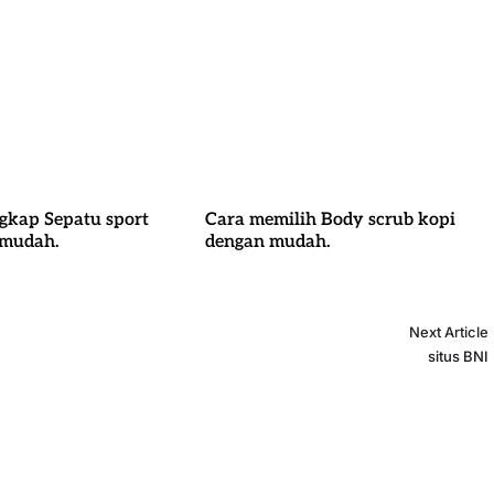
gkap Sepatu sport
Cara memilih Body scrub kopi
 mudah.
dengan mudah.
Next Article
situs BNI