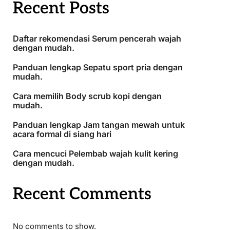
Recent Posts
Daftar rekomendasi Serum pencerah wajah
dengan mudah.
Panduan lengkap Sepatu sport pria dengan
mudah.
Cara memilih Body scrub kopi dengan
mudah.
Panduan lengkap Jam tangan mewah untuk
acara formal di siang hari
Cara mencuci Pelembab wajah kulit kering
dengan mudah.
Recent Comments
No comments to show.