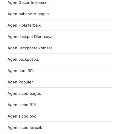
Agen Gacor telkomsel
Agen habanero bagus
Agen Hoki terbaik
Agen Jackpot Dipercaya
Agen Jackpot telkomsel
Agen Jackpot XL
Agen Judi BRI
Agen Populer
Agen sicbo bagus
Agen sicbo BRI
Agen sicbo ovo
Agen sicbo terbaik