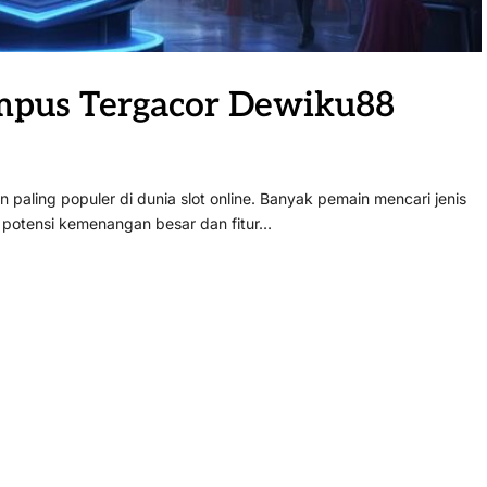
ympus Tergacor Dewiku88
paling populer di dunia slot online. Banyak pemain mencari jenis
 potensi kemenangan besar dan fitur…