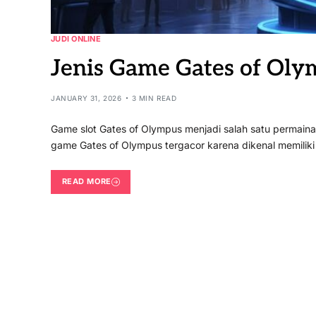
JUDI ONLINE
Jenis Game Gates of Ol
JANUARY 31, 2026
3 MIN READ
Game slot Gates of Olympus menjadi salah satu permainan 
game Gates of Olympus tergacor karena dikenal memiliki
READ MORE