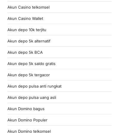
Akun Casino telkomsel
Akun Casino Wallet
Akun depo 10k terjitu
Akun depo 5k alternatif
Akun depo 5k BCA
Akun depo 5k saldo gratis
Akun depo 5k tergacor
Akun depo pulsa anti rungkat
Akun depo pulsa uang asli
Akun Domino bagus
Akun Domino Populer
Akun Domino telkomsel